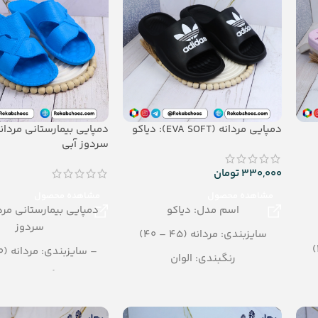
دمپایی مردانه (EVA SOFT): دیاکو
سردوز آبی
330,000
تومان
مشاهده محصول
مشاهده محصول
اسم مدل: دیاکو
دمپایی بیمارستانی مرد
سردوز
سایزبندی: مردانه (45 – 40)
– سایزبندی: مردانه (40– 45)
رنگبندی: الوان
– رنگبندی: تک ر
تعداد در کارتن: 16 جفت
– تعداد در کارتن: 24 جفتی
جنس: EVA SOFT