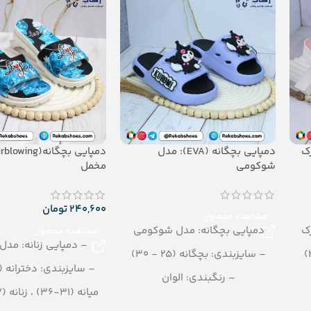
– جنس: EVA
دمپایی بچگانه (EVA): مدل
شوکومی
مخمل
240,600
تومان
مشاهده محصول
ک
دمپایی بچگانه: مدل شوکومی
مشاهده محصول
– دمپایی زنانه: مد
– سایزبندی: بچگانه (25 - 30)
– سایزبندی: دخترانه (25-30)
– رنگبندی: الوان
میانه (31-36) ، زنانه (37 – 40)
– تعداد در کارتن: 24 جفت