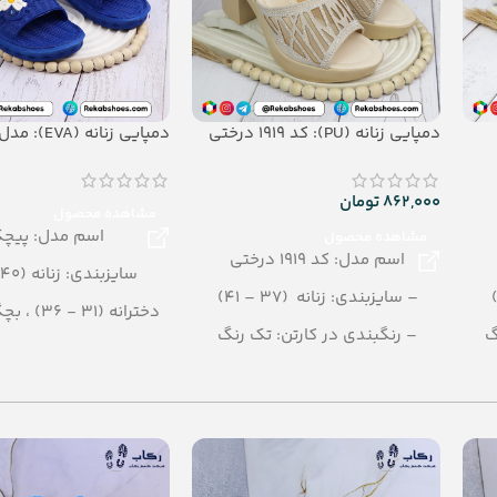
دمپایی زنانه (PU): کد 1919 درختی
دمپایی زنانه (EVA): مدل پیچک
862,000
تومان
مشاهده محصول
اسم مدل: پیچ
مشاهده محصول
اسم مدل: کد 1919 درختی
سایزبندی: زنانه (40– 38)
– سایزبندی: زنانه (37 – 41)
گ
– رنگبندی در کارتن: تک رنگ
30)
– تعداد در کارتن: 10 جفت
رنگبندی: الوان
– جنس زیره: PU
تعداد در کارتن: 24 جفت
جنس: EVA