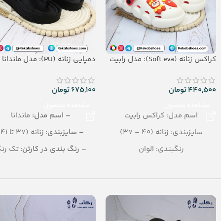
کراکس زنانه (Soft eva): مدل رابیت
دمپایی زنانه (PU): مدل ماندانا
440,500
تومان
675,100
تومان
مشاهده محصول
مشاهده محصول
اسم مدل: کراکس رابیت
– اسم مدل:
ماندانا
سایزبندی: زنانه (40 – 37)
– سایزبندی:
زنانه (37 تا 41)
رنگبندی: الوان
– رنگ بندی در کارتن:
تک رن
تعداد در کارتن: 16 جفت
– تعداد در کارتن:
10 جفت
جنس: SOFT EVA
– جنس:
PU