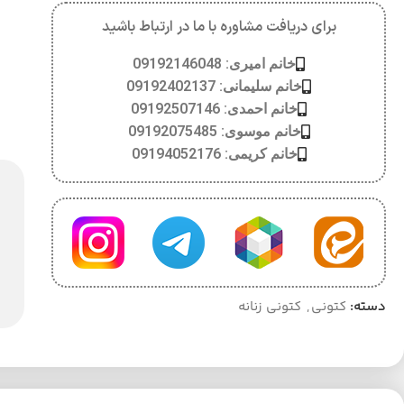
برای دریافت مشاوره با ما در ارتباط باشید
خانم امیری: 09192146048
خانم سلیمانی: 09192402137
خانم احمدی: 09192507146
خانم موسوی: 09192075485
خانم کریمی: 09194052176
دسته:
کتونی
,
کتونی زنانه