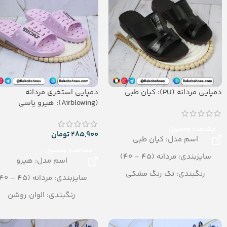
دمپایی مردانه (PU): کیان طبی
دمپایی استخری مردانه
(Airblowing): هیرو یاسی
مشاهده محصول
285,900
تومان
اسم مدل: کیان طبی
مشاهده محصول
سایزبندی: مردانه (45 – 40)
اسم مدل: هیرو
رنگبندی: تک رنگ مشکی
سایزبندی: مردانه (45 – 40)
تعداد در کارتن: 12 جفت
رنگبندی: الوان روشن
جنس: PU
تعداد در کارتن: 24 جفت