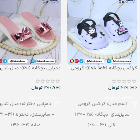
جنس: Airblowing
کراکس بچگانه (EVA Soft): کرومی
دمپایی بچگانه (PU): مدل شاپرک
420,000
تومان
306,700
تومان
مشاهده محصول
مشاهده محصول
اسم مدل: کراکس کرومی
– دمپایی دخترانه: مدل شاپر
سایزبندی: بچگانه (25 -30)
– سایزبندی: دخترانه(26– 31)
نقلی (22 - 25)
میانه (32-35)
رنگبندی: الوان
– رنگبندی در کارتن: الوان