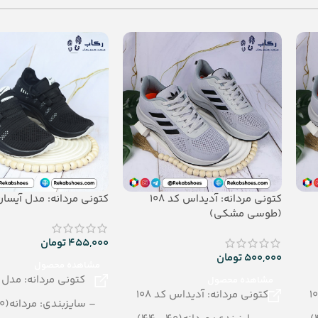
– رنگبندی: الوا
– جنس: evasoft
– تعداد در کارتن: 24 جفت
– جنس: Airblowing
کتونی مردانه: آدیداس کد 108
کتونی مردانه: مدل آیسا
(طوسی مشکی)
455,000
تومان
500,000
تومان
مشاهده محصول
کتونی مردانه: مدل 
مشاهده محصول
کتونی مردانه: آدیداس کد 108
– سایزبندی: مردانه(40– 45)