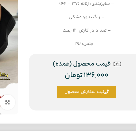
– سایزبندی: زنانه (37 – 42)
– رنگبندی: مشکی
– تعداد در کارتن: 12 جفت
– جنس: PU
قیمت محصول (عمده)
136,000
تومان
ثبت سفارش محصول