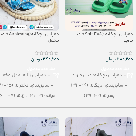
دمپایی بچگانه (Soft EVA): مدل
دمپایی بچگانه(blowing
ماریو
مخمل
280,200
تومان
240,600
تومان
مشاهده محصول
مشاهده محصول
– دمپایی بچگانه: مدل ماریو
– دمپایی زنانه: مدل مخمل
– سایزبندی: بچگانه (24– 31)
– سایزبندی: دخترانه (25-30)
پسرانه (32-39)
میانه (31-36) ، زنانه (37 – 40)
– رنگبندی در کارتن: الوان
– رنگبندی: الوان
– تعداد در کارتن:16 جفت
– تعداد در کارتن: 24 جفت
– جنس: Soft EVA
– جنس: Airblowing