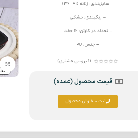
– سایزبندی: زنانه (41-36)
– رنگبندی: مشکی
– تعداد در کارتن: 12 جفت
– جنس: PU
(
1
بررسی مشتری)
قیمت محصول (عمده)
ثبت سفارش محصول