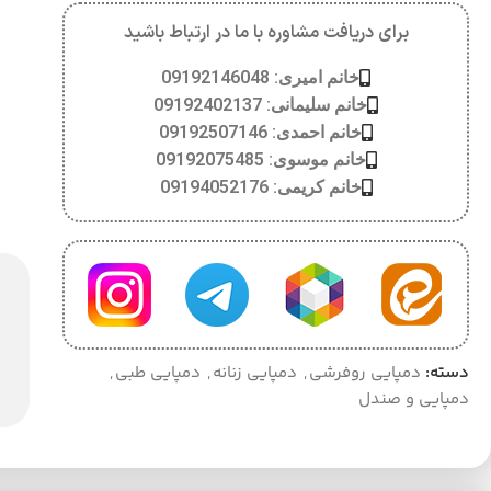
برای دریافت مشاوره با ما در ارتباط باشید
خانم امیری: 09192146048
خانم سلیمانی: 09192402137
خانم احمدی: 09192507146
خانم موسوی: 09192075485
خانم کریمی: 09194052176
دسته:
دمپایی روفرشی
,
دمپایی زنانه
,
دمپایی طبی
,
دمپایی و صندل