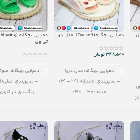
Air): مدل
دمپایی بچگانه(Eva soft): مدل دریا
تی وی
348,500
تومان
مشاهده محصول
مشاهده محصول
دمپایی بچگانه: مدل دریا
– دمپایی بچگانه: سوت
– سایزبندی: دخترانه (24 – 29)
– سایزبندی: نقلی(19– 21)
میانه (30 – 35)
– رنگبندی در کارتن:
– رنگبندی: الوان
– تعداد در کارتن:36 جفت
– تعداد در کارتن: 18 جفت
– جنس: Airblowing
– جنس: eva soft