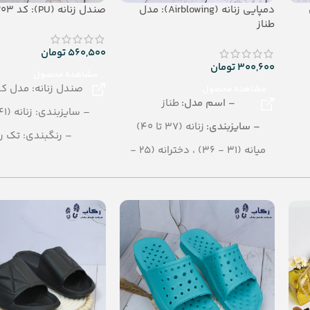
ل
دمپایی زنانه (Airblowing): مدل
صندل زنانه (PU): کد 203
طناز
560,500
تومان
300,600
تومان
مشاهده محصول
صندل زنانه: مدل کد 03
مشاهده محصول
– اسم مدل:
طناز
– سایزبندی: زنانه (41 - 37)
– سایزبندی:
زنانه (37 تا 40)
– رنگبندی: تک ر
میانه (31 - 36) ، دخترانه (25 -
– تعداد در کارتن: 12 جفت
30)
– جنس: PU
– رنگ بندی:
الوان
– تعداد در کارتن:
24 جفت
– جنس:
Airblowing