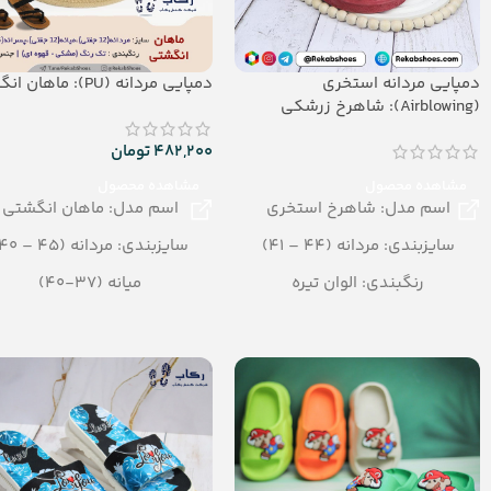
دمپایی مردانه استخری
دمپایی مردانه (PU): ماهان انگشتی
(Airblowing): شاهرخ زرشکی
482,200
تومان
مشاهده محصول
مشاهده محصول
اسم مدل: شاهرخ استخری
اسم مدل: ماهان انگشتی
سایزبندی: مردانه (44 – 41)
سایزبندی: مردانه (45 – 40)
رنگبندی: الوان تیره
میانه (37-40)
تعداد در کارتن: 20 جفت
رنگبندی: مشکی – قهوه ای
جنس: Airblowing
تعداد در کارتن: 12 جفت
جنس: PU