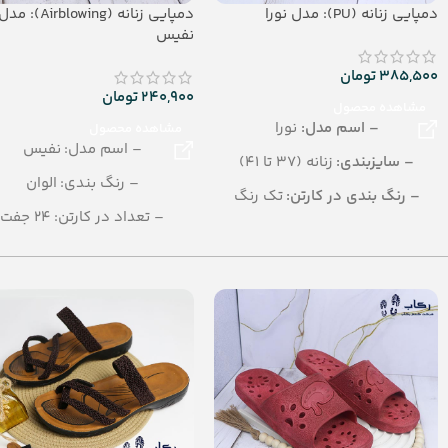
دمپایی زنانه (PU): مدل نورا
دمپایی زنانه (Airblowing): مد
نفیس
385,500
تومان
240,900
تومان
مشاهده محصول
– اسم مدل:
نورا
مشاهده محصول
– اسم مدل: نفیس
– سایزبندی:
زنانه (37 تا 41)
– رنگ بندی: الوان
– رنگ بندی در کارتن:
تک رنگ
– تعداد در کارتن: 24 جفت
– تعداد در کارتن:
12 جفت
– جنس: Airblowing
– جنس:
PU
– سایزبندی: زنانه (37 تا 40)