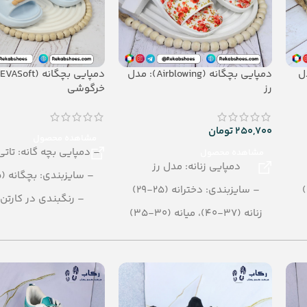
Air): مدل
دمپایی بچگانه (Airblowing): مدل
رز
خرگوشی
250,700
تومان
مشاهده محصول
– دمپایی بچه گانه: تا
مشاهده محصول
دمپایی زنانه: مدل رز
– سایزبندی: بچگانه (25 - 31)
– سایزبندی: دخترانه (25-29)
– رنگبندی در کارتن:
زنانه (37-40)، میانه (30-35)
– تعداد در کارتن:24 جفت
– رنگبندی: الوان
– جنس: EVASoft
– تعداد در کارتن: 24 جفت
– جنس: AIRBLOWHNG