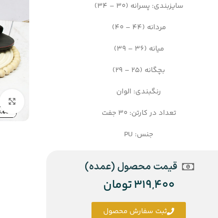
سایزبندی: پسرانه (30 – 34)
مردانه (44 – 40)
میانه (36 – 39)
بچگانه (25 – 29)
رنگبندی: الوان
تعداد در کارتن: 30 جفت
جنس: PU
قیمت محصول (عمده)
319,400
تومان
ثبت سفارش محصول