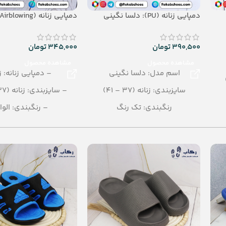
دمپایی زنانه (PU): دلسا نگینی
دمپایی زنانه (Airblowing): مدل زیبا
390,500
تومان
345,000
تومان
مشاهده محصول
مشاهده محصول
اسم مدل: دلسا نگینی
– دمپایی زنانه: ز
سایزبندی: زنانه (37 – 41)
– سایزبندی: زنانه (37 – 40)
رنگبندی: تک رنگ
– رنگبندی: الوا
تعداد در کارتن: 12 جفت
– تعداد در کارتن: 24 جفت
جنس: PU
– جنس: Airblowing