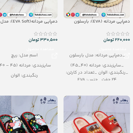
دمپایی مردانه (EVA): بارسلون
دمپایی مردانه(EVA Soft): مدل ریچ
220,000
تومان
330,500
تومان
مشاهده محصول
مشاهده محصول
_دمپایی مردانه: مدل بارسلون
اسم مدل: ریچ
_سایزبندی: مردانه (40_45)
سایزبندی: مردانه (45 – 40)
_رنگبندی: الوان _تعداد در کارتن:
رنگبندی: الوان
24 جفت _جنس: EVA
تعداد در کارتن: 12 جفت
جنس: EVA Soft