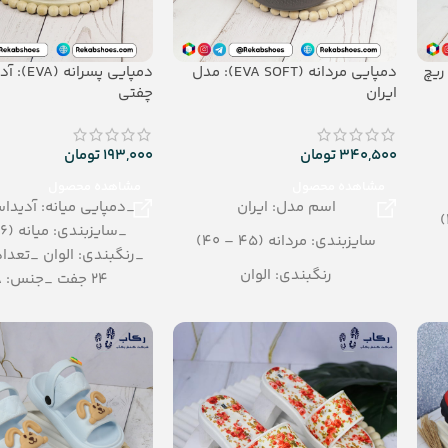
دمپایی مردانه (EVA SOFT): مدل
دمپایی پسران
ایران
چفتی
340,500
تومان
193,000
تومان
مشاهده محصول
مشاهده محصول
اسم مدل: ایران
_دمپایی میانه: آدید
سایزبندی: مردانه (45 – 40)
_رنگبندی: الوان _تعداد
رنگبندی: الوان
24 جفت _جنس: EVA
تعداد در کارتن: 16 جفت
جنس: SOFT EVA