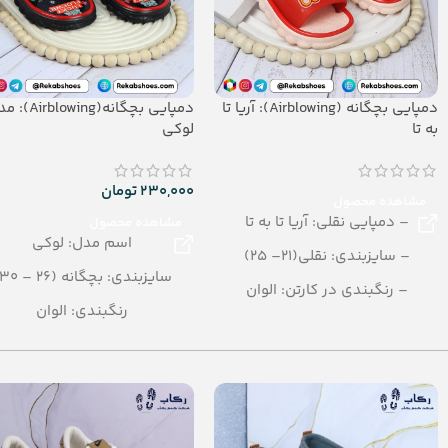
دمپایی بچگانه (Airblowing): آریا تا
دمپایی بچگانه(blowing
به تا
لوکی
230,000
تومان
مشاهده محصول
– دمپایی نقلی: آریا تا به تا
مشاهده محصول
اسم مدل: لوکی
– سایزبندی: نقلی(21– 25)
سایزبندی: بچگانه (26 – 30)
– رنگبندی در کارتن: الوان
رنگبندی: الوان
– تعداد در کارتن:24 جفت
تعداد در کارتن: 24 جفت
– جنس: Airblowing
جنس: Airblowing