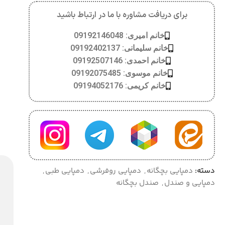
برای دریافت مشاوره با ما در ارتباط باشید
خانم امیری: 09192146048
خانم سلیمانی: 09192402137
خانم احمدی: 09192507146
خانم موسوی: 09192075485
خانم کریمی: 09194052176
دسته:
دمپایی بچگانه
,
دمپایی روفرشی
,
دمپایی طبی
,
دمپایی و صندل
,
صندل بچگانه