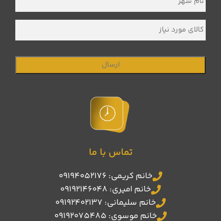
شهر
*
کالای
مورد
نیاز
تماس با ما
خانم کریمی: 09194052176
خانم امیری: 09192146048
خانم سلیمانی: 09192402137
خانم موسوی: 09192075485