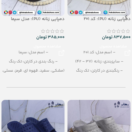
دمپایی زنانه (PU): کد 201
دمپایی زنانه (PU): مدل سیما
837,500
تومان
385,000
تومان
مشاهده محصول
مشاهده محصول
– اسم مدل: کد 201
– اسم مدل: سیما
– سایزبندی: زنانه (37 – 42)
– رنگ بندی در کارتن: تک رنگ
– رنگبندی در کارتن: تک رنگ
(مشکی، سفید، قهوه ای، قرمز، عسلی،
کرمی)
– تعداد در کارتن: 10 جفت
– تعداد در کارتن: 12 جفت
– جنس زیره: PU
– جنس: PU
– سایزبندی: زنانه (37 تا 41)