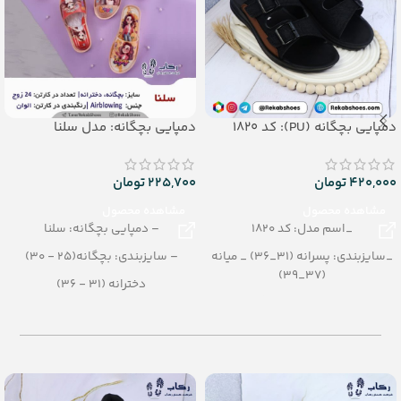
دمپایی بچگانه (PU): کد 1820
دمپایی بچگانه: مدل سلنا
420,000
تومان
225,700
تومان
مشاهده محصول
مشاهده محصول
_اسم مدل: کد 1820
– دمپایی بچگانه: سلنا
_سایزبندی: پسرانه (31_36) _ میانه
– سایزبندی: بچگانه(25 - 30)
(37_39)
دخترانه (31 - 36)
_رنگبندی: تک رنگ
– رنگبندی: الوان
_تعداد در کارتن: 12 جفت
– تعداد در کارتن: 24 جفت
_جنس: PU
– جنس: Airblowing