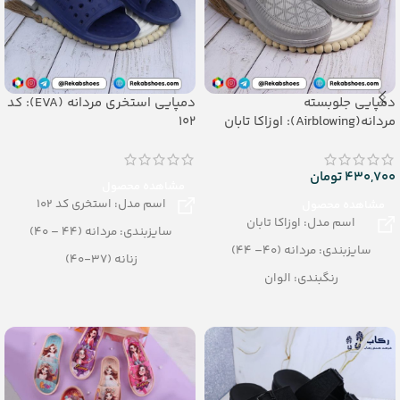
دمپایی جلوبسته
دمپایی استخری مردانه (EVA): کد
مردانه(Airblowing): اوزاکا تابان
102
430,700
تومان
مشاهده محصول
اسم مدل: استخری کد 102
مشاهده محصول
اسم مدل: اوزاکا تابان
سایزبندی: مردانه (44 – 40)
سایزبندی: مردانه (40– 44)
زنانه (37-40)
رنگبندی: الوان
رنگبندی: الوان
تعداد در کارتن: 24 جفت
تعداد در کارتن: 30 جفت
جنس: Airblowing
جنس: EVA