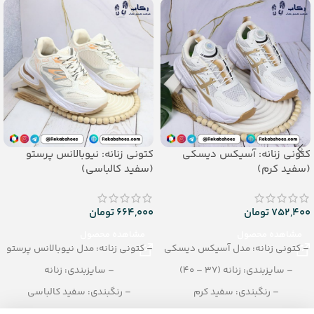
_جنس: پی یو زیره تزریقی
کتونی زنانه: آسیکس دیسکی
کتونی زنانه: نیوبالانس پرستو
(سفید کرم)
(سفید کالباسی)
752,400
تومان
664,000
تومان
مشاهده محصول
مشاهده محصول
– کتونی زنانه: مدل آسیکس دیسکی
– کتونی زنانه: مدل نیوبالانس پرستو
– سایزبندی: زنانه (37 – 40)
– سایزبندی: زنانه
– رنگبندی: سفید کرم
– رنگبندی: سفید کالباسی
– تعداد در کارتن: 8 جفت
– تعداد در کارتن: 10 زوج