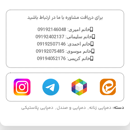
برای دریافت مشاوره با ما در ارتباط باشید
خانم امیری: 09192146048
خانم سلیمانی: 09192402137
خانم احمدی: 09192507146
خانم موسوی: 09192075485
خانم کریمی: 09194052176
دسته:
دمپایی زنانه
,
دمپایی و صندل
,
دمپایی پلاستیکی