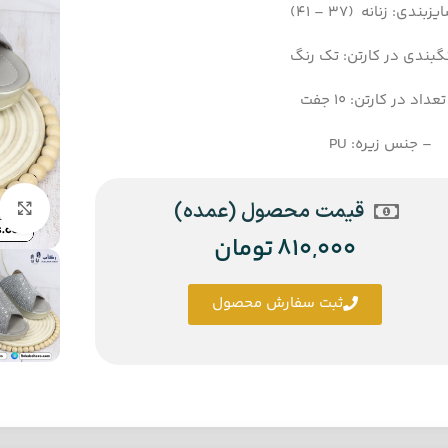
زبندی: زنانه (37 – 41)
گبندی در کارتن: تک رنگ
عداد در کارتن: 10 جفت
– جنس زیره: PU
قیمت محصول (عمده)
810,000
تومان
ثبت سفارش محصول