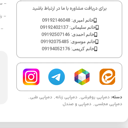
– سای
برای دریافت مشاوره با ما در ارتباط باشید
– رن
خانم امیری: 09192146048
خانم سلیمانی: 09192402137
– ت
خانم احمدی: 09192507146
خانم موسوی: 09192075485
خانم کریمی: 09194052176
دسته:
دمپایی روفرشی
,
دمپایی زنانه
,
دمپایی طبی
,
دمپایی مجلسی
,
دمپایی و صندل