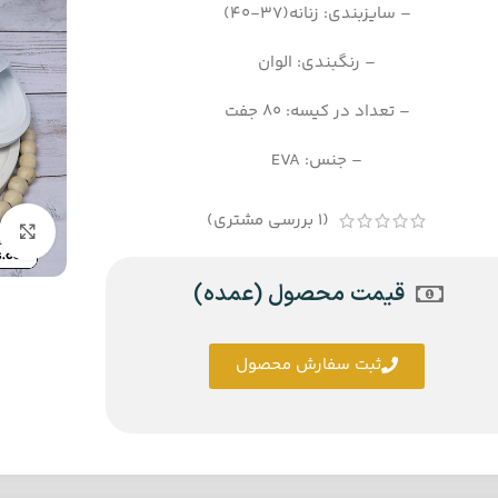
– سایزبندی: زنانه(37-40)
– رنگبندی: الوان
– تعداد در کیسه: 80 جفت
– جنس: EVA
(
1
بررسی مشتری)
قیمت محصول (عمده)
ثبت سفارش محصول