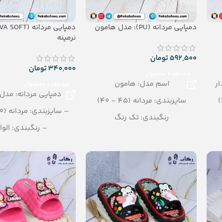
دمپایی مردانه (PU): مدل هامون
نرمینه
592,500
تومان
340,000
تومان
مشاهده محصول
ر
اسم مدل: هامون
مشاهده محصول
دمپایی مردانه: مدل 
سایزبندی: مردانه (45 – 40)
– سایزبندی: مردانه (40 – 45)
رنگبندی: تک رنگ
– رنگبندی: الوا
(مشکی-عسلی-قهوه ای-زیتونی)
– تعداد در کارتن: 20جفت
تعداد در کارتن: 12 جفت
– جنس: eva soft
جنس: PU