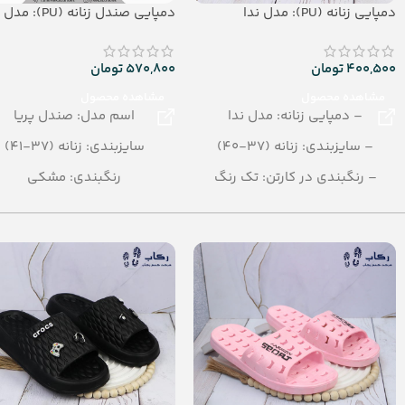
دمپایی زنانه (PU): مدل ندا
دمپایی صندل زنانه (PU): مدل پریا
400,500
تومان
570,800
تومان
مشاهده محصول
مشاهده محصول
– دمپایی زنانه: مدل ندا
اسم مدل: صندل پریا
– سایزبندی: زنانه (37-40)
سایزبندی: زنانه (37-41)
– رنگبندی در کارتن: تک رنگ
رنگبندی: مشکی
( مشکی، طالیی، رزگلد، پالتینی)
تعداد در کارتن: 12 جفت
– تعداد در کارتن:12جفت
جنس: PU
– جنس: PU