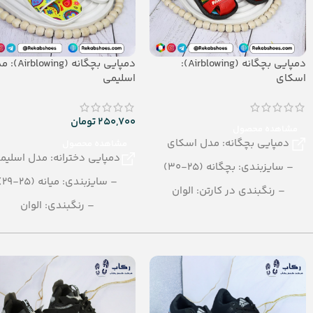
دمپایی بچگانه (Airblowing):
دمپایی بچگانه (wing
اسکای
اسلیمی
250,700
تومان
مشاهده محصول
دمپایی بچگانه: مدل اسکای
مشاهده محصول
دمپایی دخترانه: مدل اسلیم
– سایزبندی: بچگانه (25-30)
– سایزبندی: میانه (25-29)
– رنگبندی در کارتن: الوان
– رنگبندی: الوان
– تعداد در کارتن: 36جفت
– تعداد در کارتن: 36 جفت
– جنس: Soft EVA
– جنس: AIRBLOWING