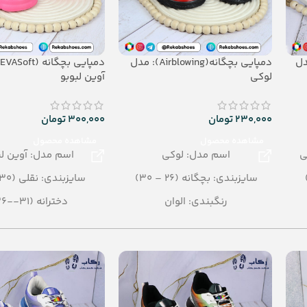
Airblo): مدل
دمپایی بچگانه(Airblowing): مدل
لوکی
آوین لبوبو
230,000
تومان
300,000
تومان
مشاهده محصول
مشاهده محصول
ی
اسم مدل: لوکی
اسم مدل: آوین لب
سایزبندی: بچگانه (26 – 30)
سایزبندی: نقلی (30 – 26)
رنگبندی: الوان
دخترانه (31--36)
تعداد در کارتن: 24 جفت
رنگبندی: الوان
جنس: Airblowing
تعداد در کارتن: 16 جفت
جنس: EVA