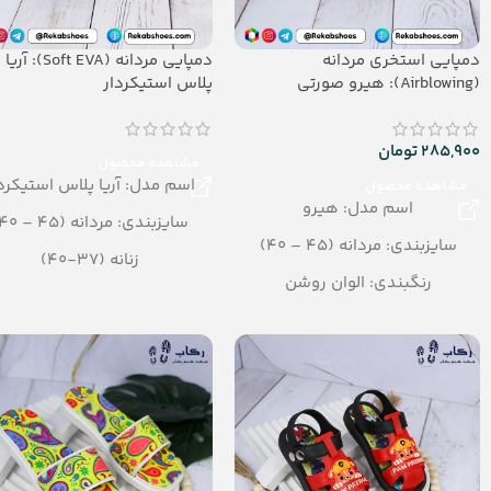
دمپایی استخری مردانه
دمپایی مردانه (Soft EVA): آریا
(Airblowing): هیرو صورتی
پلاس استیکردار
285,900
تومان
مشاهده محصول
اسم مدل: آریا پلاس استیکردا
مشاهده محصول
اسم مدل: هیرو
سایزبندی: مردانه (45 – 40)
سایزبندی: مردانه (45 – 40)
زنانه (37-40)
رنگبندی: الوان روشن
رنگبندی: الوان
تعداد در کارتن: 24 جفت
تعداد در کارتن: 16 جفت
جنس: Airblowing
جنس: SOFT EVA