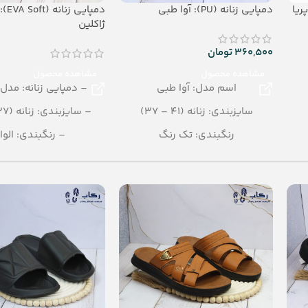
دمپایی زنانه (PU): آوا طبی
دمپایی 
ژاکلین
360,500
تومان
مشاهده محصول
مشاهده محصول
اسم مدل: آوا طبی
– دمپایی زنانه: مدل 
سایزبندی: زنانه (41 – 37)
– سایزبندی: زنانه (37 – 40)
رنگبندی: تک رنگ
– رنگبندی: الوا
تعداد در کارتن: 12 جفت
– تعداد در کارتن: 16 جفت
جنس: PU
– جنس: EVA SOFT