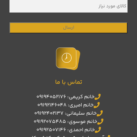
کالای
مورد
نیاز
تماس با ما
خانم کریمی: 09194052176
خانم امیری: 09192146048
خانم سلیمانی: 09192402137
خانم موسوی: 09192075485
خانم احمدی: 09192507146