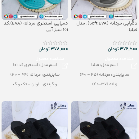
دمپایی مردانه (Soft EVA): مدل
دمپایی استخری مردانه (EVA):کد
فیلیا
101 سبز آبی
372,500
تومان
378,000
تومان
مشاهده محصول
مشاهده محصول
اسم مدل: فیلیا
اسم مدل: استخری کد 101
سایزبندی: مردانه (45 – 40)
سایزبندی: مردانه (44 – 40)
زنانه (37-40)
رنگبندی: الوان - تک رنگ
رنگبندی: الوان
تعداد در کارتن: 24 جفت
تعداد در کارتن: 12 جفت
جنس: EVA
جنس: SOFT EVA