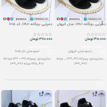
دمپایی بچگانه (PU): مدل کیهان
دمپایی بچگانه (PU): کد 805
410,000
تومان
380,000
تومان
مشاهده محصول
مشاهده محصول
_اسم مدل: کیهان
اسم مدل: کد 805
_سایزبندی: پسرانه (31_36) _ میانه
سایزبندی: پسرانه (31 – 36) مردانه
(37_39)
(40_45) میانه (37_39)
_رنگبندی: تک رنگ
رنگبندی: تک رنگ
_تعداد در کارتن: 12 جفت
تعداد در کارتن: 12 جفت
_جنس: PU
جنس: PU