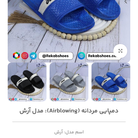
بزرگنمایی تصویر
دمپایی مردانه (Airblowing): مدل آرش
اسم مدل: آرش