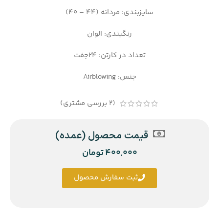
سایزبندی: مردانه (44 – 40)
رنگبندی: الوان
تعداد در کارتن: 24جفت
جنس: Airblowing
(
2
بررسی مشتری)
قیمت محصول (عمده)
400,000
تومان
ثبت سفارش محصول