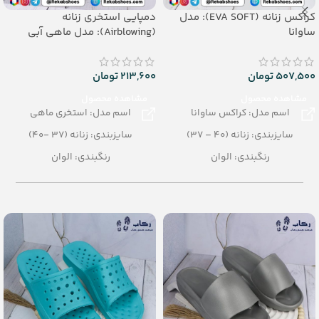
کراکس زنانه (EVA SOFT): مدل
دمپایی استخری زنانه
ساوانا
(Airblowing): مدل ماهی آبی
507,500
تومان
213,600
تومان
مشاهده محصول
مشاهده محصول
اسم مدل: کراکس ساوانا
اسم مدل: استخری ماهی
سایزبندی: زنانه (40 – 37)
سایزبندی: زنانه (37 -40)
رنگبندی: الوان
رنگبندی: الوان
تعداد در کارتن: 12 جفت
تعداد در کارتن: 24 جفت
جنس: SOFT EVA
جنس: Airblowing