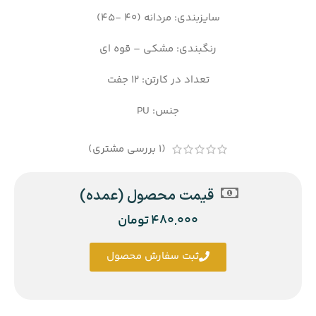
سایزبندی: مردانه (40 -45)
رنگبندی: مشکی – قوه ای
تعداد در کارتن: 12 جفت
جنس: PU
(
1
بررسی مشتری)
قیمت محصول (عمده)
480,000
تومان
ثبت سفارش محصول