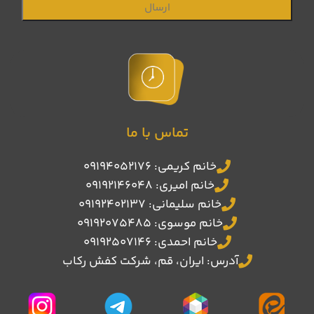
تماس با ما
خانم کریمی: 09194052176
خانم امیری: 09192146048
خانم سلیمانی: 09192402137
خانم موسوی: 09192075485
خانم احمدی: 09192507146
آدرس: ایران، قم، شرکت کفش رکاب