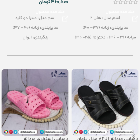
360,500
تومان
مشاهده محصول
مشاهده محصول
اسم مدل: هلن 2
اسم مدل: میترا دو کاره
سایزبندی: زنانه (37– 40)
سایزبندی: زنانه (40– 37)
میانه (31 - 36) ، دخترانه (25- 30)
رنگبندی: الوان
رنگبندی: الوان
تعداد در کارتن: 24 جفت
تعداد در کارتن: 24 جفت
جنس: EVA
جنس: Airblowing
دمپایی مردانه (PU): مدل پژمان
دمپایی استخری مردانه