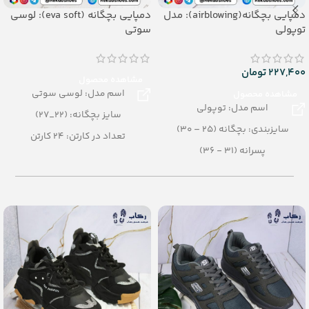
دمپایی بچگانه(airblowing): مدل
دمپایی بچگانه (eva soft): لوسی
توپولی
سوتی
227,400
تومان
مشاهده محصول
اسم مدل: لوسی سوتی
مشاهده محصول
اسم مدل: توپولی
سایز بچگانه: (22_27)
سایزبندی: بچگانه (25 – 30)
تعداد در کارتن: 24 کارتن
پسرانه (31 - 36)
رنگبندی: الوان
رنگبندی: الوان
جنس: eva soft
تعداد در کارتن: 24 جفت
جنس: Air blowing