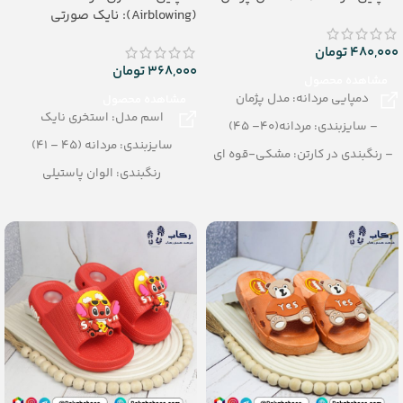
(Airblowing): نایک صورتی
480,000
تومان
368,000
تومان
مشاهده محصول
دمپایی مردانه: مدل پژمان
مشاهده محصول
اسم مدل: استخری نایک
– سایزبندی: مردانه(40– 45)
سایزبندی: مردانه (45 – 41)
– رنگبندی در کارتن: مشکی-قوه ای
رنگبندی: الوان پاستیلی
– تعداد در کارتن:12 جفت
تعداد در کارتن: 24 جفت
– جنس: PU
جنس: Airblowing