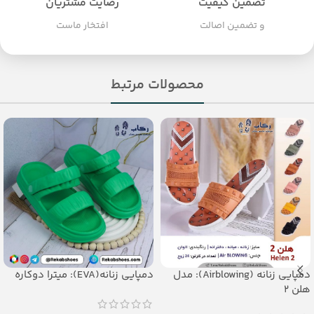
تضمین کیفیت
رضایت مشتریان
و تضمین اصالت
افتخار ماست
محصولات مرتبط
دمپایی زنانه (Airblowing): مدل
دمپایی زنانه(EVA): میترا دوکاره
هلن 2