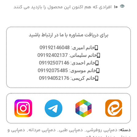
10
افرادی که هم اکنون این محصول را بازدید می کنند
برای دریافت مشاوره با ما در ارتباط باشید
خانم امیری: 09192146048
خانم سلیمانی: 09192402137
خانم احمدی: 09192507146
خانم موسوی: 09192075485
خانم کریمی: 09194052176
دسته:
دمپایی روفرشی
,
دمپایی طبی
,
دمپایی مردانه
,
دمپایی و