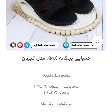
بزرگنمایی تصویر
دمپایی بچگانه (PU): مدل کیهان
_اسم مدل: کیهان
_سایزبندی: پسرانه (31_36)
_ میانه (37_39)
_رنگبندی: تک رنگ