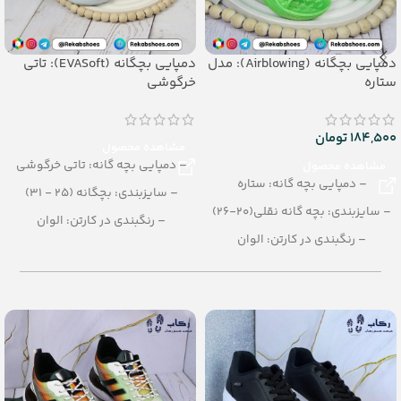
دمپایی بچگانه (Airblowing): مدل
دمپایی بچگانه (EVASoft): تاتی
ستاره
خرگوشی
184,500
تومان
مشاهده محصول
– دمپایی بچه گانه: تاتی خرگوشی
مشاهده محصول
– دمپایی بچه گانه: ستاره
– سایزبندی: بچگانه (25 - 31)
– سایزبندی: بچه گانه نقلی(20-26)
– رنگبندی در کارتن: الوان
– رنگبندی در کارتن: الوان
– تعداد در کارتن:24 جفت
– تعداد در کارتن:42 جفت
– جنس: EVASoft
– جنس: Airblowing