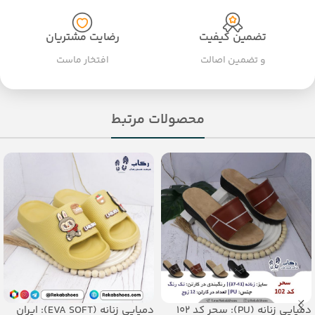
تضمین کیفیت
رضایت مشتریان
و تضمین اصالت
افتخار ماست
محصولات مرتبط
دمپایی زنانه (PU): سحر کد 102
دمپایی زنانه (EVA SOFT): ایران