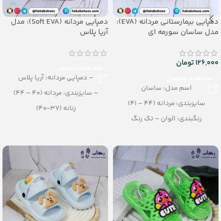
دمپایی بیمارستانی مردانه (EVA):
دمپایی مردانه (Soft EVA): مدل
مدل ساسان سورمه ای
آریا پلاس
126,000
تومان
مشاهده محصول
– دمپایی مردانه: آریا پلاس
مشاهده محصول
اسم مدل: ساسان
– سایزبندی: مردانه (40 – 44)
سایزبندی: مردانه (44 – 41)
زنانه (37-40)
رنگبندی: الوان – تک رنگ
– رنگبندی: الوان
تعداد در کیسه: 120 جفت
– تعداد در کارتن: 16 جفت
جنس: EVA
– جنس: EVA soft