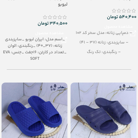
لبوبو
540,400
تومان
340,500
تومان
مشاهده محصول
– دمپایی زنانه: مدل سحر کد 102
مشاهده محصول
_اسم مدل: ایران لبوبو
_سایزبندی
– سایزبندی: زنانه (37 – 41)
زنانه: (37_40)
_رنگبندی: الوان
– رنگبندی: تک رنگ
_تعداد در کارتن: 16جفت
_جنس: EVA
SOFT
(مشکی-کرم–عسلی-قهوه ای)
– تعداد در کارتن: 12 جفت
– جنس: PU