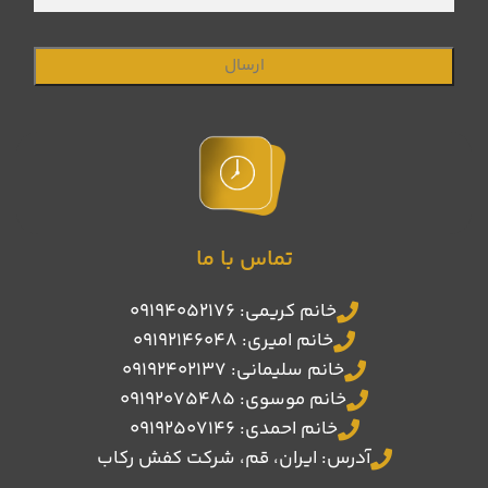
نیاز
تماس با ما
خانم کریمی: 09194052176
خانم امیری: 09192146048
خانم سلیمانی: 09192402137
خانم موسوی: 09192075485
خانم احمدی: 09192507146
آدرس: ایران، قم، شرکت کفش رکاب