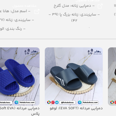
مشاهده محصول
– دمپایی زنانه: مدل گلرخ
مشاهده محصول
– اسم مدل: هانا ع
– سایزبندی: زنانه بزرگ پا (39 –
– سایزبندی: زنانه (37 تا 40)
42)
– رنگ بندی: الو
– رنگبندی در کارتن: مشکی
– تعداد در کارتن: 16 جفت
– تعداد در کارتن: 12 جفت
– جنس: EVA Soft
– جنس: PU
دمپایی مردانه (EVA SOFT): لوفو
پلاس