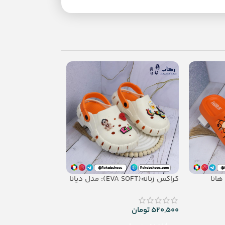
نانه (EVA Soft): هانا
کراکس زنانه(EVA SOFT): مدل دیانا
خرسی
520,500
تومان
418,500
تومان