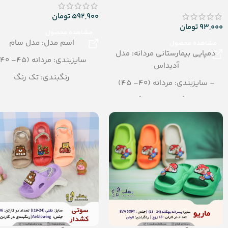
592,900
تومان
93,000
تومان
مشاهده محصول
اسم مدل: مدل سام
مشاهده محصول
دمپایی بیمارستانی مردانه: مدل
سایزبندی: مردانه (45– 40)
آدیداس
رنگبندی: تک رنگ
– سایزبندی: مردانه (40– 45)
مشکی، قهوه ای، عسلی، زیتو
– رنگبندی: تک رنگ
تعداد در کارتن: 12 جفت
– تعداد در کیسه: 110 جفت
جنس: PU
– جنس: EVA