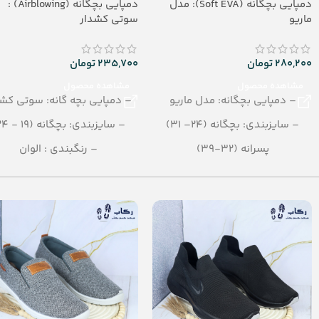
دمپایی بچگانه (Soft EVA): مدل
دمپایی بچگانه (Airblowing) :
ماریو
سوتی کشدار
280,200
تومان
235,700
تومان
مشاهده محصول
مشاهده محصول
– دمپایی بچگانه: مدل ماریو
– دمپایی بچه گانه: سوتی کشد
– سایزبندی: بچگانه (24– 31)
– سایزبندی: بچگانه (19 - 24)
پسرانه (32-39)
– رنگبندی : الوان
– رنگبندی در کارتن: الوان
– تعداد در کارتن:36 جفت
– تعداد در کارتن:16 جفت
– جنس: Airblowing
– جنس: Soft EVA