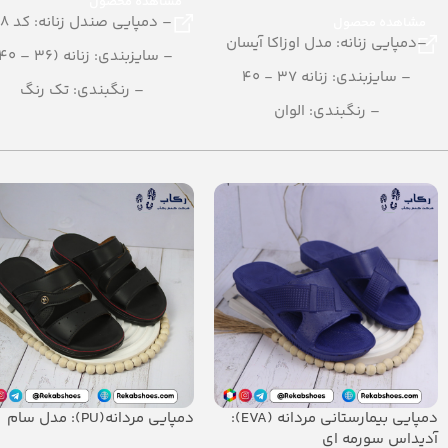
مشاهده محصول
– دمپایی صندل زنانه: کد 118
مشاهده محصول
–دمپایی زنانه: مدل اوزاکا آیسان
– سایزبندی: زنانه (36 – 40)
– سایزبندی: زنانه 37 - 40
– رنگبندی: تک رنگ
– رنگبندی: الوان
(مشکی-سفید-قهوه ای)
– تعداد در کارتن: 24 جفت
– تعداد در کارتن: 12 جفت
– جنس: Airblowing
– جنس: PU
دمپایی بیمارستانی مردانه (EVA):
دمپایی مردانه(PU): مدل سام
آدیداس سورمه ای