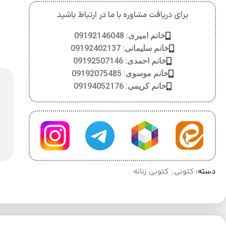
برای دریافت مشاوره با ما در ارتباط باشید
خانم امیری: 09192146048
خانم سلیمانی: 09192402137
خانم احمدی: 09192507146
خانم موسوی: 09192075485
خانم کریمی: 09194052176
دسته:
کتونی
,
کتونی زنانه