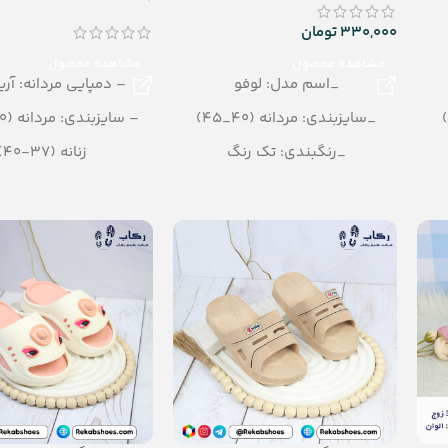
330,000
تومان
مشاهده محصول
مشاهده محصول
_اسم مدل: لوفو
– دمپایی مردانه: آری
_سایزبندی: مردانه (40_45)
– سایزبندی: مردانه (40 – 44)
_رنگبندی: تک رنگ
زنانه (37-40)
نی
_تعداد در کارتن: 16 جفت
– رنگبندی: الوا
_جنس: EVA SOFT
– تعداد در کارتن: 16 جفت
– جنس: EVA soft