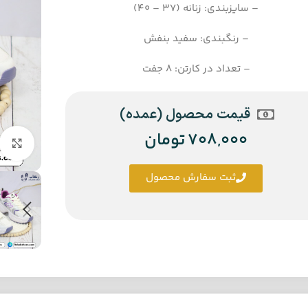
– سایزبندی: زنانه (37 – 40)
– رنگبندی: سفید بنفش
– تعداد در کارتن: 8 جفت
قیمت محصول (عمده)
708,000
تومان
ثبت سفارش محصول