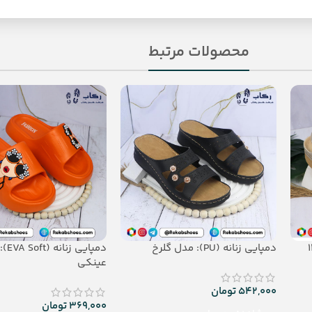
محصولات مرتبط
دمپایی زنانه (PU): مدل گلرخ
دمپایی ز
عینکی
542,000
تومان
369,000
تومان