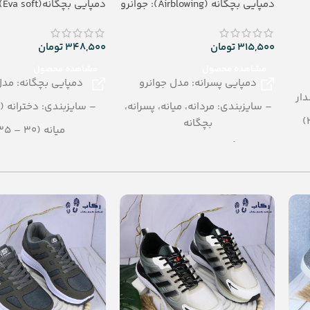
دمپایی بچگانه (Airblowing): جوانرو
دمپایی بچگانه(Eva soft): مدل دریا
315,500
تومان
348,500
تومان
مشاهده محصول
مشاهده محصول
دمپایی پسرانه: مدل جوانرو
دمپایی بچگانه: مدل
ار
– سایزبندی: مردانه، میانه، پسرانه،
– سایزبندی: دخترانه (24 – 29)
بچگانه
میانه (30 – 35)
– رنگبندی در کارتن: الوان
– رنگبندی: الوا
– تعداد در کارتن:24 جفت
– تعداد در کارتن: 18 جفت
– جنس: AirBlowing
– جنس: eva soft