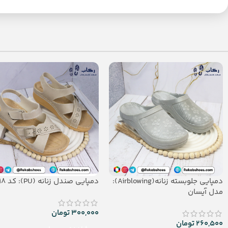
دمپایی جلوبسته زنانه(Airblowing):
دمپایی صندل زنانه (PU): کد 118
مدل آیسان
300,000
تومان
260,500
تومان