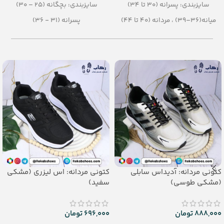
سایزبندی: پسرانه (30 تا 34)
سایزبندی: بچگانه (25 – 30)
میانه(36–39) ، مردانه (40 تا 44)
پسرانه (31 - 36)
نقلی (25-29)
رنگبندی: الوان
رنگبندی: الوان
تعداد در کارتن: 24 جفت
(آبی، طوسی، بنفش، سورمه ای)
جنس: Air blowing
تعداد در کارتن: 36 جفت
جنس: EVA
کتونی مردانه: آدیداس سابلی
کتونی مردانه: اس لیزری (مشکی
(مشکی طوسی)
سفید)
888,000
تومان
696,000
تومان