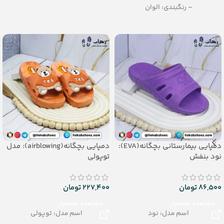
– رنگبندی: الوان
– رنگبندی: الوان
– تعداد در کارتن: 20جفت
– تعداد در کارتن: 16 جفت
– جنس: eva soft
– جنس: EVA
دمپایی بیمارستانی بچگانه(EVA):
دمپایی بچگانه(airblowing): مدل
نود بنفش
توپولی
86,500
تومان
227,400
تومان
مشاهده محصول
مشاهده محصول
اسم مدل: نود
اسم مدل: توپولی