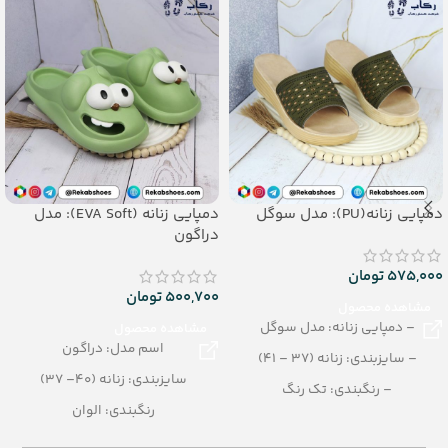
دمپایی زنانه(PU): مدل سوگل
دمپایی زنانه (EVA Soft): مدل
دراگون
575,000
تومان
500,700
تومان
مشاهده محصول
– دمپایی زنانه: مدل سوگل
مشاهده محصول
اسم مدل: دراگون
– سایزبندی: زنانه (37 – 41)
سایزبندی: زنانه (40– 37)
– رنگبندی: تک رنگ
رنگبندی: الوان
– تعداد در کارتن: 12 جفت
تعداد در کارتن: 16 جفت