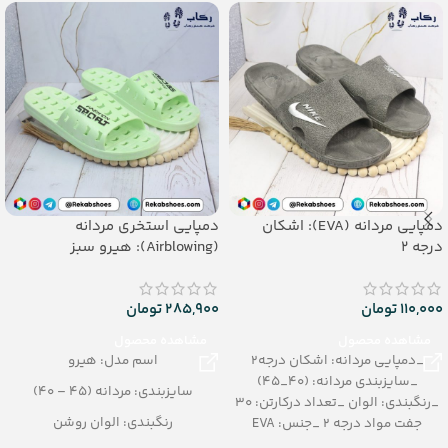
دمپایی مردانه (EVA): اشکان
دمپایی استخری مردانه
درجه 2
(Airblowing): هیرو سبز
110,000
تومان
285,900
تومان
مشاهده محصول
مشاهده محصول
_دمپایی مردانه: اشکان درجه‌2
اسم مدل: هیرو
_سایزبندی مردانه: (40_45)
سایزبندی: مردانه (45 – 40)
_رنگبندی: الوان _تعداد درکارتن: 30
رنگبندی: الوان روشن
جفت مواد درجه 2 _جنس: EVA