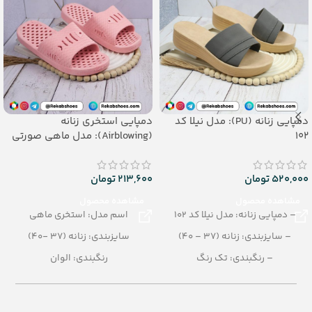
دمپایی زنانه (PU): مدل نیلا کد
دمپایی استخری زنانه
102
(Airblowing): مدل ماهی صورتی
520,000
تومان
213,600
تومان
مشاهده محصول
مشاهده محصول
– دمپایی زنانه: مدل نیلا کد 102
اسم مدل: استخری ماهی
– سایزبندی: زنانه (37 – 40)
سایزبندی: زنانه (37 -40)
– رنگبندی: تک رنگ
رنگبندی: الوان
– تعداد در کارتن: 12 جفت
تعداد در کارتن: 24 جفت
– جنس: PU
جنس: Airblowing