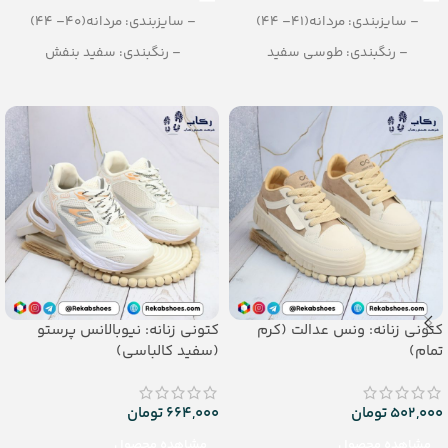
– سایزبندی: مردانه(41– 44)
– سایزبندی: مردانه(40– 44)
– رنگبندی: طوسی سفید
– رنگبندی: سفید بنفش
– تعداد در کارتن: 8 جفت
– تعداد در کارتن: 8 جفت
کتونی زنانه: ونس عدالت (کرم
کتونی زنانه: نیوبالانس پرستو
تمام)
(سفید کالباسی)
502,000
تومان
664,000
تومان
مشاهده محصول
مشاهده محصول