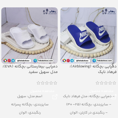
تعداد در کارتن: 24 جفت
جنس: Airblowing
دمپایی بچگانه (Airblowing):
دمپایی بیمارستانی بچگانه (EVA):
فرهاد نایک
مدل سهیل سفید
مشاهده محصول
مشاهده محصول
– دمپایی بچگانه: مدل فرهاد نایک
اسم مدل: سهیل
– سایزبندی: بچگانه (25– 30)
سایزبندی: بچگانه پسرانه
– رنگبندی در کارتن: الوان
رنگبندی: الوان