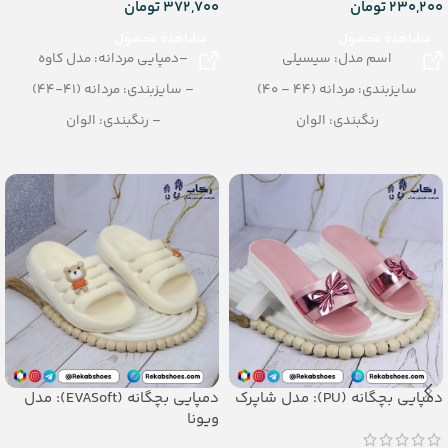
230,200
تومان
372,700
تومان
مشاهده محصول
مشاهده محصول
اسم مدل: سیسیلی
–دمپایی مردانه: مدل کاوه
سایزبندی: مردانه (44 – 40)
– سایزبندی: مردانه (41-44)
رنگبندی: الوان
– رنگبندی: الوان
تعداد در کارتن: 20 جفت
– تعداد در کارتن: 16 جفت
جنس: Airblowing
– جنس: EVA SOFT
دمپایی بچگانه (PU): مدل شاپرک
دمپایی بچگانه (EVASoft): مدل
ویونا