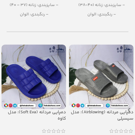
– سایزبندی: زنانه (40-38)
– سایزبندی: زنانه (37 – 40)
– رنگبندی: الوان
– رنگبندی: الوان
– تعداد در کارتن: 24 جفت
– تعداد در کارتن: 20 جفت
– جنس: EVA
– جنس: EVA SOFT
دمپایی مردانه (Airblowing): مدل
دمپایی مردانه (Soft Eva): مدل
سیسیلی
کاوه