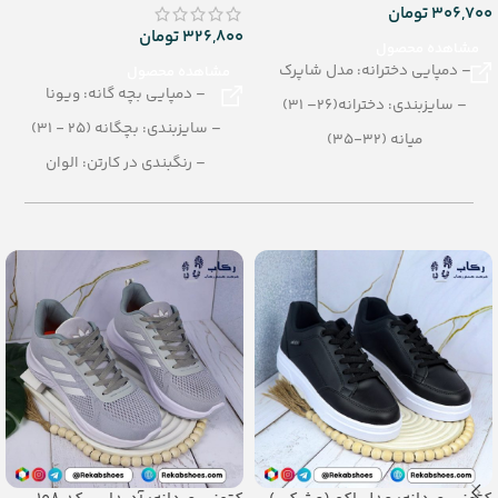
306,700
تومان
326,800
تومان
مشاهده محصول
– دمپایی دخترانه: مدل شاپرک
مشاهده محصول
– دمپایی بچه گانه: ویونا
– سایزبندی: دخترانه(26– 31)
– سایزبندی: بچگانه (25 - 31)
میانه (32-35)
– رنگبندی در کارتن: الوان
– رنگبندی در کارتن: الوان
– تعداد در کارتن:24 جفت
– تعداد در کارتن:24 جفت
– جنس: EVASoft
– جنس: PU