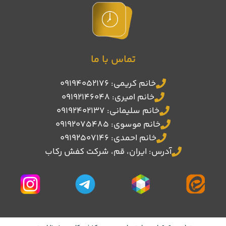
تماس با ما
خانم کریمی: 09194052176
خانم امیری: 09192146048
خانم سلیمانی: 09192402137
خانم موسوی: 09192075485
خانم احمدی: 09192507146
آدرس: ایران، قم، شرکت کفش رکاب