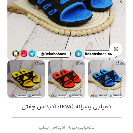
بزرگنمایی تصویر
دمپایی پسرانه (EVA): آدیداس چفتی
_دمپایی میانه: آدیداس چفتی