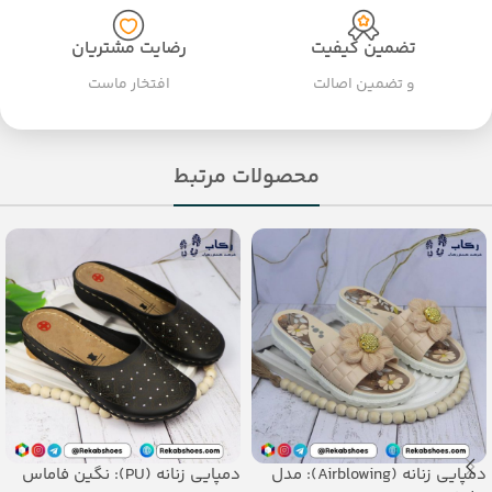
تضمین کیفیت
رضایت مشتریان
و تضمین اصالت
افتخار ماست
محصولات مرتبط
دمپایی زنانه (Airblowing): مدل
دمپایی زنانه (PU): نگین فاماس