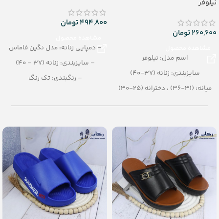
نیلوفر
494,800
تومان
260,600
تومان
مشاهده محصول
– دمپایی زنانه: مدل نگین فاماس
مشاهده محصول
اسم مدل: نیلوفر
– سایزبندی: زنانه (37 – 40)
سایزبندی: زنانه (37-40)
– رنگبندی: تک رنگ
میانه: (31-36) ، دخترانه (25-30)
– تعداد در کارتن: 12 جفت
رنگبندی: الوان
– جنس: PU
تعداد در کارتن: 24 جفت
جنس: Airblowing