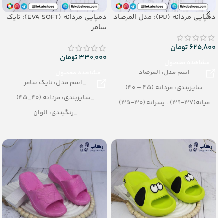
دمپایی مردانه (PU): مدل المرصاد
دمپایی مردانه (EVA SOFT): نایک
سامر
625,800
تومان
330,000
تومان
مشاهده محصول
اسم مدل: المرصاد
مشاهده محصول
_اسم مدل: نایک سامر
سایزبندی: مردانه (45 – 40)
_سایزبندی: مردانه (40_45)
میانه(37-39) ، پسرانه (30-35)
_رنگبندی: الوان
نقلی (25-29)
_تعداد در کارتن: 16 جفت
رنگبندی: تک رنگ
_جنس: EVA SOFT
(مشکی، قهوه ای)
تعداد در کارتن: 12 جفت
جنس: PU