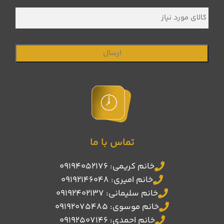
کالای
مورد
نیاز
تماس با ما
خانم کریمی: 09194052176
خانم امیری: 09192146048
خانم سلیمانی: 09192402137
خانم موسوی: 09192075485
خانم احمدی: 09192507146