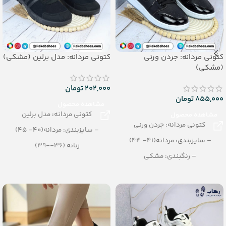
کتونی مردانه: جردن ورنی
کتونی مردانه: مدل برلین (مشکی)
(مشکی)
202,000
تومان
855,000
تومان
مشاهده محصول
کتونی مردانه: مدل برلین
مشاهده محصول
کتونی مردانه: جردن ورنی
– سایزبندی: مردانه(40– 45)
– سایزبندی: مردانه(41– 44)
زنانه (36--39)
– رنگبندی: مشکی
پسرانه (32--35)
– تعداد در کارتن: 8 جفت
– رنگبندی: مشکی
– تعداد در کارتن: 12 جفت
_جنس: پی یو تزریقی