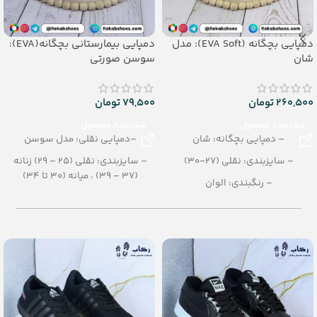
دمپایی بچگانه (EVA Soft): مدل
دمپایی بیمارستانی بچگانه(EVA):
شان
سوسن صورتی
260,500
تومان
79,500
تومان
مشاهده محصول
مشاهده محصول
– دمپایی بچگانه: شان
–دمپایی نقلی: مدل سوسن
– سایزبندی: نقلی (27-30)
– سایزبندی: نقلی (25 – 29) زنانه
(37 – 39) ، میانه (30 تا 34)
– رنگبندی: الوان
– رنگبندی: الوان-تک رنگ
– تعداد در کارتن: 24 جفت
– تعداد در کارتن: 40 جفت
– جنس: SOFT EVA
– جنس: EVA