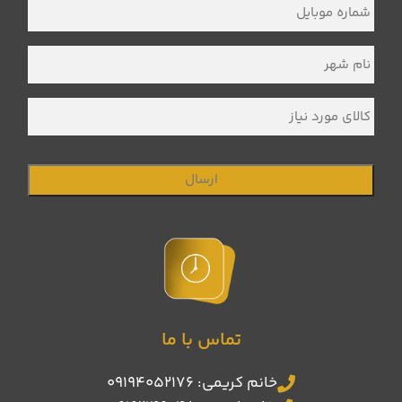
خانوادگی
*
شماره
موبایل
*
نام
شهر
*
کالای
مورد
نیاز
تماس با ما
خانم کریمی: 09194052176