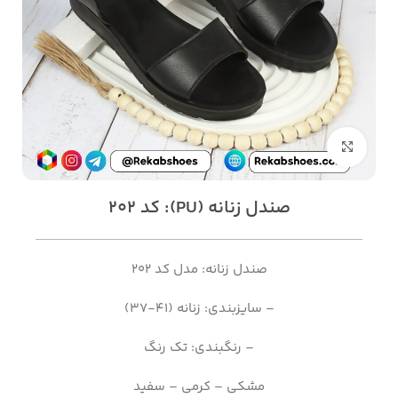
بزرگنمایی تصویر
صندل زنانه (PU): کد 202
صندل زنانه: مدل کد 202
– سایزبندی: زنانه (41-37)
– رنگبندی: تک رنگ
مشکی – کرمی – سفید