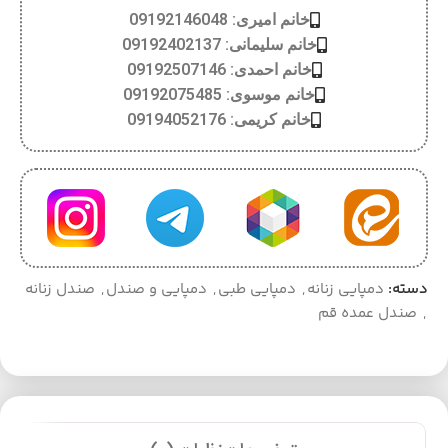
خانم امیری: 09192146048
خانم سلیمانی: 09192402137
خانم احمدی: 09192507146
خانم موسوی: 09192075485
خانم کریمی: 09194052176
دسته:
دمپایی زنانه
,
دمپایی طبی
,
دمپایی و صندل
,
صندل زنانه
,
صندل عمده قم