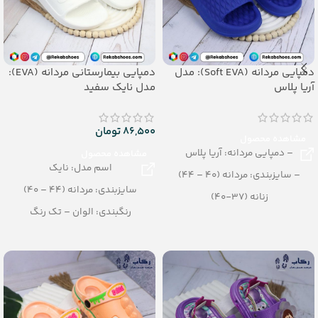
دمپایی مردانه (Soft EVA): مدل
دمپایی بیمارستانی مردانه (EVA):
آریا پلاس
مدل نایک سفید
86,500
تومان
مشاهده محصول
– دمپایی مردانه: آریا پلاس
مشاهده محصول
اسم مدل: نایک
– سایزبندی: مردانه (40 – 44)
سایزبندی: مردانه (44 – 40)
زنانه (37-40)
رنگبندی: الوان – تک رنگ
– رنگبندی: الوان
تعداد در کارتن: 24 جفت
– تعداد در کارتن: 16 جفت
جنس: EVA
– جنس: EVA soft