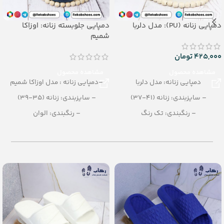
دمپایی زنانه (PU): مدل دلربا
دمپایی جلوبسته زنانه: اوزاکا
شمیم
425,000
تومان
مشاهده محصول
مشاهده محصول
دمپایی زنانه: مدل دلربا
–دمپایی زنانه : مدل اوزاکا شمیم
– سایزبندی: زنانه (41-37)
– سایزبندی: زنانه (35-39)
– رنگبندی: تک رنگ
– رنگبندی: الوان
(مشکی، طالیی، رزگلد، پلاتینی)
– تعداد در کارتن: 18 جفت
– تعداد در کارتن: 12 جفت
– جنس: Airblowing
– جنس: PU