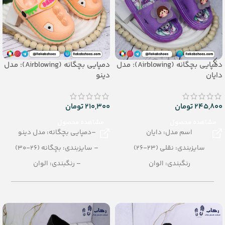
دمپایی بچگانه (Airblowing): مدل
دمپایی بچگانه (Airblowing): مدل
دایان
دینو
245,800
تومان
210,300
تومان
مشاهده محصول
مشاهده محصول
اسم مدل: دایان
–دمپایی بچگانه: مدل دینو
سایزبندی: نقلی (23-26)
– سایزبندی: بچگانه (26-30)
رنگبندی: الوان
– رنگبندی: الوان
چراغدار + سوتی + کشدار
– تعداد در کارتن: 24 جفت
تعداد در کارتن: 24 جفت
– جنس: Airblowing
جنس: Airblowing