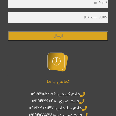
شهر
*
کالای
مورد
نیاز
تماس با ما
خانم کریمی: 09194052176
خانم امیری: 09192146048
خانم سلیمانی: 09192402137
خانم موسوی: 09192075485