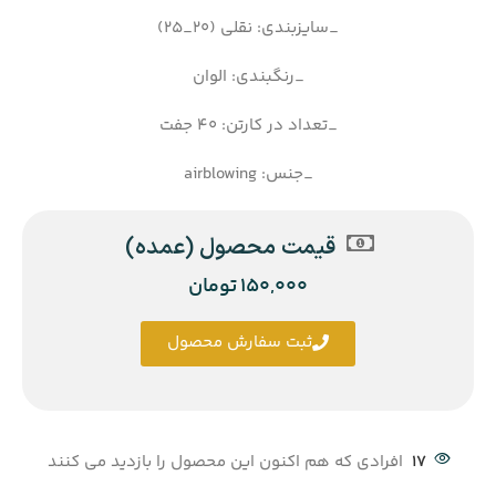
_سایزبندی: نقلی (20_25)
_رنگبندی: الوان
_تعداد در کارتن: 40 جفت
_جنس: airblowing
قیمت محصول (عمده)
150,000
تومان
ثبت سفارش محصول
17
افرادی که هم اکنون این محصول را بازدید می کنند