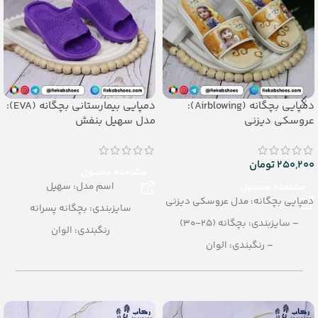
دمپایی بچگانه (Airblowing):
دمپایی بیمارستانی بچگانه (EVA):
عروسکی دیزنی
مدل سهیل بنفش
250,200
تومان
مشاهده محصول
اسم مدل: سهیل
مشاهده محصول
دمپایی بچگانه: مدل عروسکی دیزنی
سایزبندی: بچگانه پسرانه
– سایزبندی: بچگانه (25-30)
رنگبندی: الوان
– رنگبندی: الوان
تعداد در کارتن: 36 جفت
– تعداد در کارتن: 24 جفت
جنس: EVA
– جنس: Airblowing