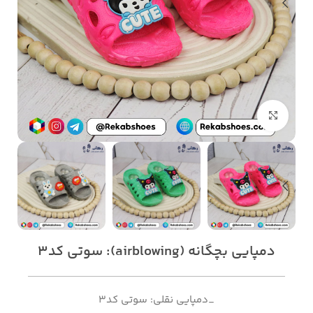
بزرگنمایی تصویر
دمپایی بچگانه (airblowing): سوتی کد3
_دمپایی نقلی: سوتی کد3