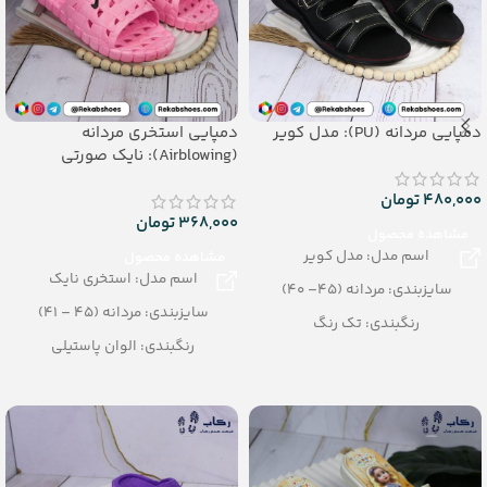
دمپایی مردانه (PU): مدل کویر
دمپایی استخری مردانه
(Airblowing): نایک صورتی
480,000
تومان
368,000
تومان
مشاهده محصول
اسم مدل: مدل کویر
مشاهده محصول
اسم مدل: استخری نایک
سایزبندی: مردانه (45– 40)
سایزبندی: مردانه (45 – 41)
رنگبندی: تک رنگ
رنگبندی: الوان پاستیلی
(مشکی، قهوه ای)
تعداد در کارتن: 24 جفت
تعداد در کارتن: 12 جفت
جنس: Airblowing
جنس: PU