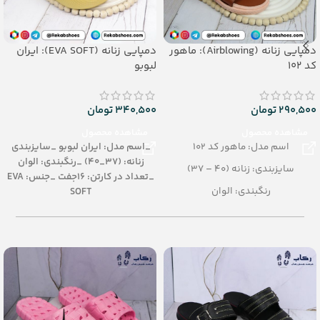
دمپایی زنانه (Airblowing): ماهور
دمپایی زنانه (EVA SOFT): ایران
کد 102
لبوبو
290,500
تومان
340,500
تومان
مشاهده محصول
مشاهده محصول
اسم مدل: ماهور کد 102
_اسم مدل: ایران لبوبو
_سایزبندی
زنانه: (37_40)
_رنگبندی: الوان
سایزبندی: زنانه (40 – 37)
_تعداد در کارتن: 16جفت
_جنس: EVA
رنگبندی: الوان
SOFT
تعداد در کارتن: 24 جفت
جنس: Airblowing