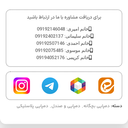
برای دریافت مشاوره با ما در ارتباط باشید
خانم امیری: 09192146048
خانم سلیمانی: 09192402137
خانم احمدی: 09192507146
خانم موسوی: 09192075485
خانم کریمی: 09194052176
دسته:
دمپایی بچگانه
,
دمپایی و صندل
,
دمپایی پلاستیکی