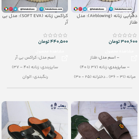
دمپایی زنانه (Airblowing): مدل
کراکس زنانه (SOFT EVA): مدل بی
طناز
آر
300,600
تومان
440,500
تومان
مشاهده محصول
مشاهده محصول
– اسم مدل:
طناز
اسم مدل: کراکس بی آر
– سایزبندی:
زنانه (37 تا 40)
سایزبندی: زنانه (40 – 37)
میانه (31 - 36) ، دخترانه (25 - 30)
رنگبندی: الوان
– رنگ بندی:
الوان
تعداد در کارتن: 16 جفت
– تعداد در کارتن:
24 جفت
جنس: SOFT EVA
– جنس:
Airblowing