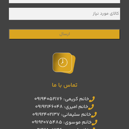
کالای
مورد
نیاز
تماس با ما
خانم کریمی: 09194052176
خانم امیری: 09192146048
خانم سلیمانی: 09192402137
خانم موسوی: 09192075485