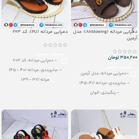
دمپایی مردانه (Airblowing): مدل
دمپایی مردانه (PU): کد 203
آرمین
مشاهده محصول
350,200
تومان
– دمپایی مردانه: کد 203
مشاهده محصول
– سایزبندی: مردانه (40 - 45)
–دمپایی مردانه: مدل آرمین
میانه (37 - 39)
– سایزبندی: مردانه (41-45)
پسرانه (30 - 35)
– رنگبندی: الوان
– رنگبندی در کارتن:تک رنگ
– تعداد در کارتن: 24 جفت
– تعداد در کارتن:12 جفت
– جنس: AirBlowing
– جنس: PU