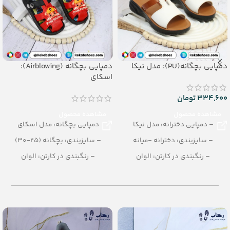
دمپایی بچگانه(PU): مدل نیکا
دمپایی بچگانه (Airblowing):
اسکای
334,600
تومان
مشاهده محصول
مشاهده محصول
– دمپایی دخترانه: مدل نیکا
دمپایی بچگانه: مدل اسکای
– سایزبندی: دخترانه -میانه
– سایزبندی: بچگانه (25-30)
– رنگبندی در کارتن: الوان
– رنگبندی در کارتن: الوان
– تعداد در کارتن:20 جفت
– تعداد در کارتن: 36جفت
– جنس: PU
– جنس: Soft EVA