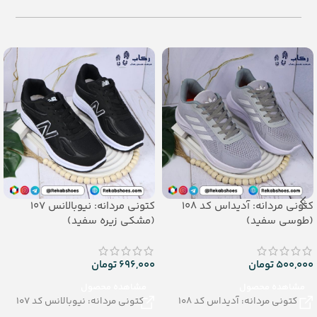
– تعداد در کارتن:30 جفت
– جنس: evasoft
– جنس: Airblowing
کتونی مردانه: آدیداس کد 108
کتونی مردانه: نیوبالانس 107
(طوسی سفید)
(مشکی زیره سفید)
500,000
تومان
696,000
تومان
مشاهده محصول
مشاهده محصول
کتونی مردانه: آدیداس کد 108
کتونی مردانه: نیوبالانس کد 107