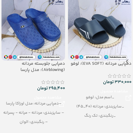
دمپایی مردانه (EVA SOFT): لوفو
دمپایی جلوبسته مردانه
(Airblowing): مدل پارسا
330,000
تومان
295,400
تومان
مشاهده محصول
_اسم مدل: لوفو
مشاهده محصول
–دمپایی مردانه: مدل اوزاکا پارسا
_سایزبندی: مردانه (40_45)
– سایزبندی: مردانه - میانه - پسرانه
_رنگبندی: تک رنگ
– رنگبندی: الوان
_تعداد در کارتن: 16 جفت
– تعداد در کارتن: 26 جفت