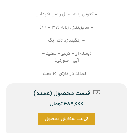
– کتونی زنانه: مدل ونس آدیداس
– سایزبندی: زنانه (37 – 40)
– رنگبندی: تک رنگ
(پسته ای- کرمی- سفید –
آبی- صورتی)
– تعداد در کارتن: 10 جفت
قیمت محصول (عمده)
487,000
تومان
ثبت سفارش محصول