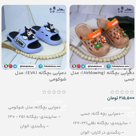
_جنس: EVA SOFT
– جنس: Airblowing
دمپایی بچگانه (Airblowing): مدل
دمپایی بچگانه (EVA): مدل
جسی
شوکومی
215,500
تومان
مشاهده محصول
دمپایی بچگانه: مدل شوکومی
مشاهده محصول
– دمپایی بچه گانه: جسی
– سایزبندی: بچگانه (25 - 30)
– سایزبندی: بچگانه نقلی(22-27)
– رنگبندی: الوان
– رنگبندی در کارتن: الوان
– تعداد در کارتن: 24 جفت