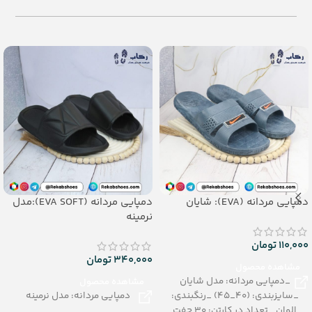
– تعداد در کارتن: 24 جفت
– تعداد در کارتن:12جفت
– جنس: AirBlowing
– جنس: PU
دمپایی مردانه (EVA): شایان
دمپایی مردانه (EVA SOFT):مدل
نرمینه
110,000
تومان
340,000
تومان
مشاهده محصول
_دمپایی مردانه: مدل شایان
مشاهده محصول
_سایزبندی: (40_45) _رنگبندی:
دمپایی مردانه: مدل نرمینه
الوان _تعداد در کارتن: 30 جفت