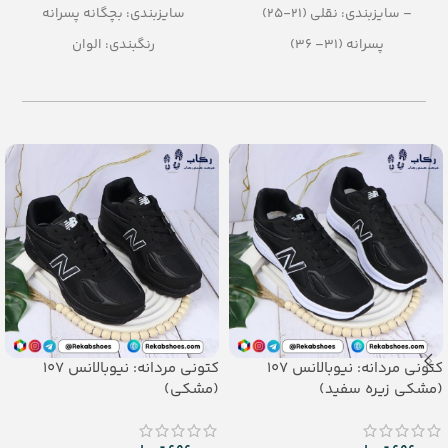
– سایزبندی: نقلی (21-25)
سایزبندی: بچگانه پسرانه
پسرانه (31– 36)
رنگبندی: الوان
– رنگبندی در کارتن: الوان
تعداد در کارتن: 36 جفت
– تعداد در کارتن:36 جفت
جنس: EVA
– جنس: EVA
کتونی مردانه: نیوبالانس 107
کتونی مردانه: نیوبالانس 107
(مشکی زیره سفید)
(مشکی)