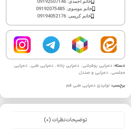
خانم احمدی: 09192507146
خانم موسوی: 09192075485
خانم کریمی: 09194052176
دسته:
دمپایی روفرشی
,
دمپایی زنانه
,
دمپایی طبی
,
دمپایی
مجلسی
,
دمپایی و صندل
برچسب:
تولیدی دمپایی طبی قم
توضیحات
نظرات (0)