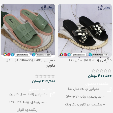
دمپایی زنانه (PU): مدل ندا
دمپایی زنانه (AirBlowing): مدل
دلوین
400,500
تومان
315,700
تومان
مشاهده محصول
– دمپایی زنانه: مدل ندا
مشاهده محصول
–دمپایی زنانه: مدل دلوین
– سایزبندی: زنانه (37-40)
– سایزبندی: زنانه(37-40)
– رنگبندی در کارتن: تک رنگ
– رنگبندی: الوان
( مشکی، طالیی، رزگلد، پالتینی)