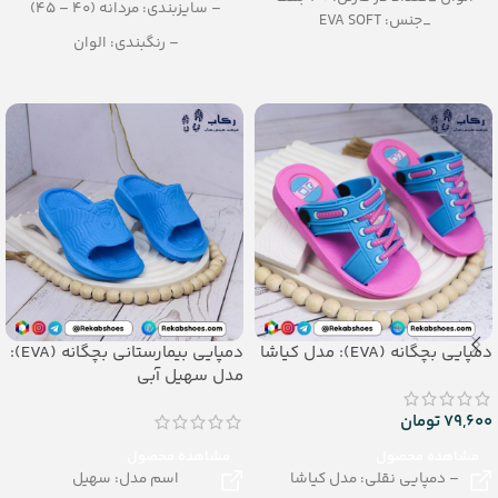
– سایزبندی: مردانه (40 – 45)
_جنس: EVA SOFT
– رنگبندی: الوان
– تعداد در کارتن: 20جفت
– جنس: eva soft
دمپایی بچگانه (EVA): مدل کیاشا
دمپایی بیمارستانی بچگانه (EVA):
مدل سهیل آبی
79,600
تومان
مشاهده محصول
مشاهده محصول
– دمپایی نقلی: مدل کیاشا
اسم مدل: سهیل