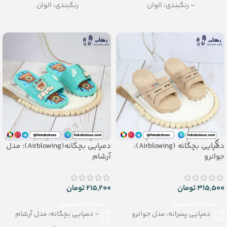
– رنگبندی: الوان
رنگبندی: الوان
– تعداد در کارتن: 24 جفت
تعداد در کارتن: 20 جفت
– جنس: Air Blowing
جنس: EVA Soft
دمپایی بچگانه (Airblowing):
دمپایی بچگانه(Airblowing): مدل
جوانرو
آرشام
315,500
تومان
215,200
تومان
مشاهده محصول
مشاهده محصول
دمپایی پسرانه: مدل جوانرو
– دمپایی بچگانه: مدل آرشام