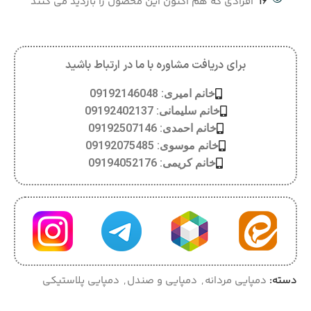
16
افرادی که هم اکنون این محصول را بازدید می کنند
برای دریافت مشاوره با ما در ارتباط باشید
خانم امیری: 09192146048
خانم سلیمانی: 09192402137
خانم احمدی: 09192507146
خانم موسوی: 09192075485
خانم کریمی: 09194052176
دسته:
دمپایی مردانه
,
دمپایی و صندل
,
دمپایی پلاستیکی