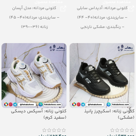
مشاهده محصول
مشاهده محصول
کتونی مردانه: آدیداس سابلی
کتونی مردانه: مدل آیسان
– سایزبندی: مردانه(40– 44)
– سایزبندی: مردانه(40– 45)
– رنگبندی: مشکی نارنجی
زنانه (36--39)
– تعداد در کارتن: 8 جفت
پسرانه (32--35)
– رنگبندی: مشکی
– تعداد در کارتن: 12 جفت
_جنس: پی یو زیره تزریقی
کتونی زنانه: اسکیچرز پانیذ
کتونی زنانه: آسیکس دیسکی
(مشکی)
(سفید کرم)