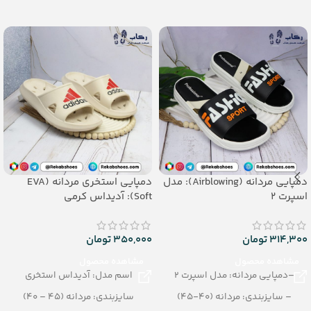
جنس: SOFT EVA
دمپایی مردانه (Airblowing): مدل
دمپایی استخری مردانه (EVA
اسپرت 2
Soft): آدیداس کرمی
314,300
تومان
350,000
تومان
مشاهده محصول
مشاهده محصول
–دمپایی مردانه: مدل اسپرت 2
اسم مدل: آدیداس استخری
– سایزبندی: مردانه (40-45)
سایزبندی: مردانه (45 – 40)