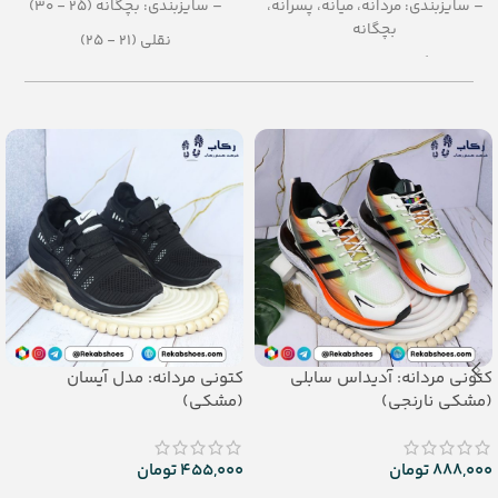
– سایزبندی: مردانه، میانه، پسرانه،
– سایزبندی: بچگانه (25 - 30)
بچگانه
نقلی (21 - 25)
– رنگبندی در کارتن: الوان
– رنگبندی در کارتن:الوان
– تعداد در کارتن:24 جفت
– تعداد در کارتن: 24 جفت
– جنس: AirBlowing
– جنس: airblowing
کتونی مردانه: آدیداس سابلی
کتونی مردانه: مدل آیسان
(مشکی نارنجی)
(مشکی)
888,000
تومان
455,000
تومان