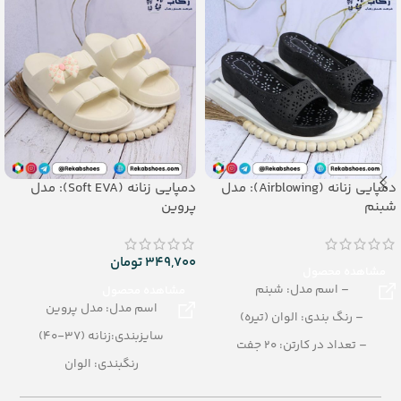
دمپایی زنانه (Airblowing): مدل
دمپایی زنانه (Soft EVA): مدل
شبنم
پروین
349,700
تومان
مشاهده محصول
– اسم مدل: شبنم
مشاهده محصول
اسم مدل: مدل پروین
– رنگ بندی: الوان (تیره)
سایزبندی:زنانه (37-40)
– تعداد در کارتن: 20 جفت
رنگبندی: الوان
– جنس: Airblowing
تعداد در کارتن: 16 جفت
– سایزبندی: زنانه (37 تا 40)