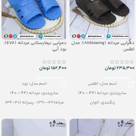
دمپایی مردانه (Airblowing): مدل
دمپایی بیمارستانی مردانه (EVA):
اطلس
نود آبی
235,300
تومان
152,400
تومان
مشاهده محصول
مشاهده محصول
اسم مدل: اطلس
اسم مدل: نود
سایزبندی: مردانه (44 – 40)
سایزبندی: مردانه (44 – 40)
رنگبندی: الوان
میانه(36--39) ، پسرانه (30-34)
تعداد در کارتن: 24جفت
نقلی (25-29)
جنس: Airblowing
رنگبندی: الوان
(آبی، طوسی، نسکافه ای، بنفش،