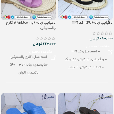
دمپایی زنانه(PU): کد 1131
دمپایی زنانه (Airblowing): گلرخ
پلاستیکی
680,000
تومان
220,000
تومان
مشاهده محصول
– اسم مدل:
کد 1131
مشاهده محصول
اسم مدل: گلرخ پلاستیکی
– رنگ بندی در کارتن:
تک رنگ
سایزبندی: زنانه (37 – 40)
– تعداد در کارتن:
10 جفت
رنگبندی: الوان
– جنس:
PU
تعداد در کارتن: 24 جفت
– سایزبندی:
زنانه (37 تا 41)
جنس: Airblowing