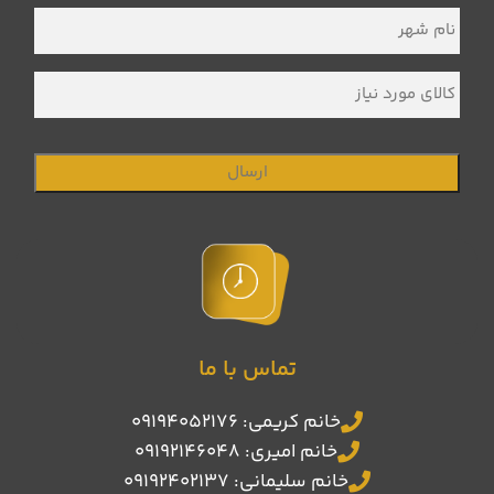
نام
شهر
*
کالای
مورد
نیاز
تماس با ما
خانم کریمی: 09194052176
خانم امیری: 09192146048
خانم سلیمانی: 09192402137