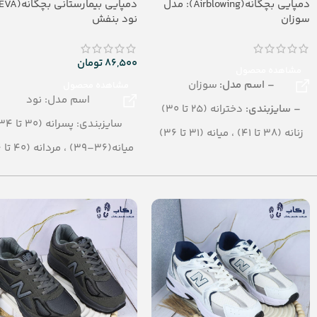
دمپایی بچگانه(Airblowing): مدل
سوزان
نود بنفش
86,500
تومان
مشاهده محصول
– اسم مدل:
سوزان
مشاهده محصول
اسم مدل: نود
– سایزبندی:
دخترانه (25 تا 30)
سایزبندی: پسرانه (30 تا 34)
زنانه (38 تا 41) ، میانه (31 تا 36)
میانه(36–39) ، مردانه (40 تا 44)
– تعداد در کارتن:
24 جفت
نقلی (25-29)
– رنگ بندی:
الوان
رنگبندی: الوان
– جنس:
Airblowing
(آبی، طوسی، بنفش، سورمه ا
تعداد در کارتن: 36 جفت
جنس: EVA