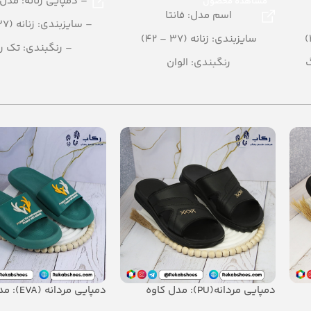
– دمپایی زنانه: مدل
مشاهده محصول
اسم مدل: فانتا
– سایزبندی: زنانه (37 – 40)
سایزبندی: زنانه (37 – 42)
– رنگبندی: تک ر
گ
رنگبندی: الوان
– تعداد در کارتن: 12 جفت
تعداد در کارتن: 20 جفت
– جنس: PU
جنس: EVA SOFT
دمپایی مردانه(PU): مدل کاوه
دمپایی مردانه (EVA): مدل هامون