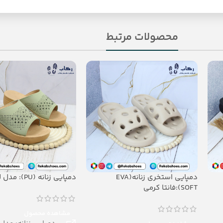
محصولات مرتبط
دمپایی استخری زنانه(EVA
دمپایی زنانه (PU): مدل لطیفه
SOFT):فانتا کرمی
مشاهده محصول