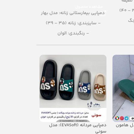
 لطیفه
– دمپایی زنان
مشاهده محصول
– سایزبندی: زنانه (37
دمپایی بیمارستانی زنانه: مدل بهار
نگ
– رنگبندی
– سایزبندی: زنانه (35 – 39)
– تعداد در کارتن: 
– رنگبندی: الوان
– جنس: A
– تعداد در کارتن: 36 جفت
– جنس: EVA
دمپایی مردانه (EVASoft): مدل
دمپایی مردانه(EVA): مدل رئال
سونی