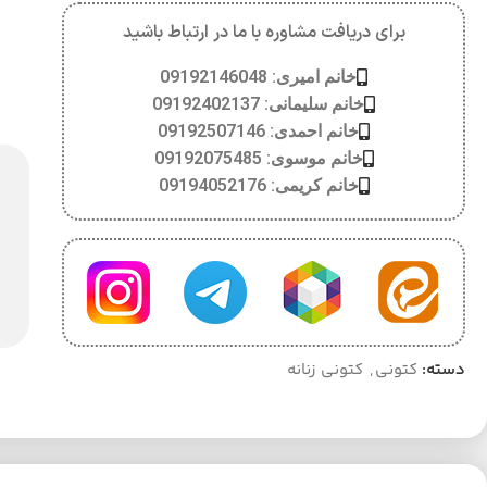
برای دریافت مشاوره با ما در ارتباط باشید
خانم امیری: 09192146048
خانم سلیمانی: 09192402137
خانم احمدی: 09192507146
خانم موسوی: 09192075485
خانم کریمی: 09194052176
دسته:
کتونی
,
کتونی زنانه