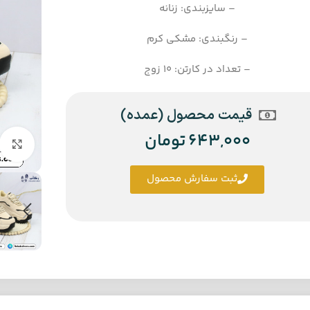
– سایزبندی: زنانه
– رنگبندی: مشکی کرم
– تعداد در کارتن: 10 زوج
قیمت محصول (عمده)
643,000
تومان
ثبت سفارش محصول