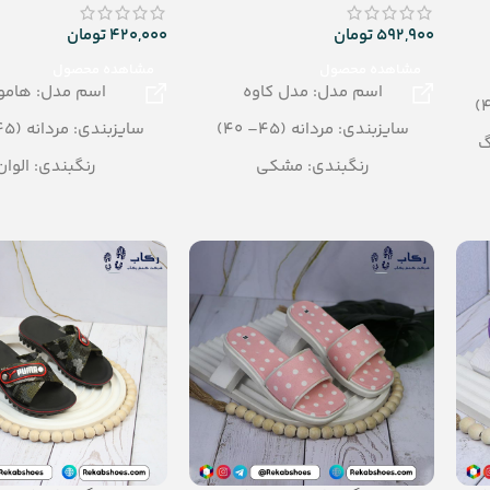
592,900
تومان
420,000
تومان
مشاهده محصول
مشاهده محصول
اسم مدل: مدل کاوه
اسم مدل: هامو
سایزبندی: مردانه (45– 40)
سایزبندی: مردانه (45 – 40)
گ
رنگبندی: مشکی
رنگبندی: الوان
تعداد در کارتن: 12 جفت
تعداد در کارتن: 20 جفت
جنس: PU
جنس: EVA