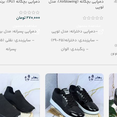
دمپایی بیمارستانی بچگانه(EVA):
دمپایی بچگانه (Airblowing): مدل
دمپایی بچگانه (PU): برند ارتشی
توپی
270,000
تومان
مشاهده محصول
مشاهده محصول
–دمپایی دخترانه: مدل توپی
دمپایی پسرانه: مدل بر
– سایزبندی: دخترانه(25-29)
– سایزبندی: نقلی (25 - 30)
– رنگبندی: الوان
پسرانه
– تعداد در کارتن: 24 جفت
– رنگبندی در کارتن: 
– جنس: AirBlowing
– تعداد در کارتن: 36 جفت
– جنس: PU
ی)