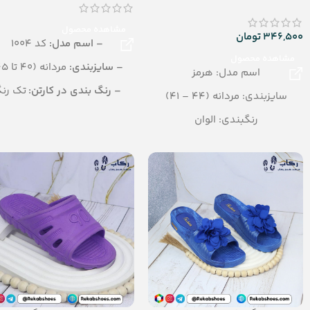
مشاهده محصول
346,500
تومان
– اسم مدل:
کد 1004
مشاهده محصول
– سایزبندی:
مردانه (40 تا 45)
اسم مدل: هرمز
– رنگ بندی در کارتن:
تک رن
سایزبندی: مردانه (44 – 41)
– تعداد در کارتن:
12 جفت
رنگبندی: الوان
– جنس:
PU
تعداد در کارتن: 16 جفت
جنس: SOFT EVA