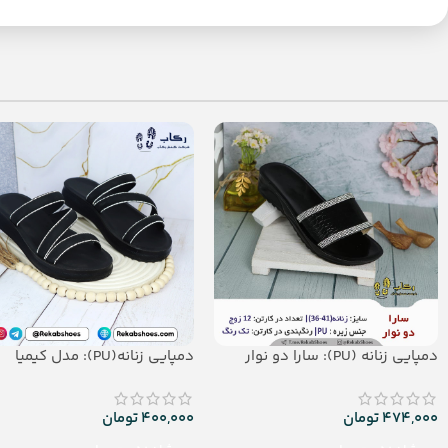
دمپایی زنانه (PU): سارا دو نوار
دمپایی زنانه(PU): مدل کیمیا
474,000
تومان
400,000
تومان