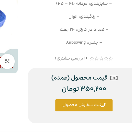
– سایزبندی: مردانه (41 – 45)
– رنگبندی: الوان
– تعداد در کارتن: 24 جفت
– جنس: Airblowing
(
1
بررسی مشتری)
قیمت محصول (عمده)
350,200
تومان
ثبت سفارش محصول