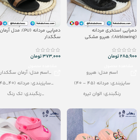
دمپایی استخری مردانه
دمپایی مردانه (PU): مدل آرمان
(Airblowing): هیرو مشکی
سگکدار
285,900
تومان
373,000
تومان
مشاهده محصول
مشاهده محصول
اسم مدل: هیرو
_اسم مدل: آرمان سگکدار
سایزبندی: مردانه (45 – 40)
_سایزبندی: مردانه (40_45)
رنگبندی: الوان تیره
_رنگبندی: تک رنگ
تعداد در کارتن: 24 جفت
_تعداد در کارتن: 18 جفت
جنس: Airblowing
_جنس: PU