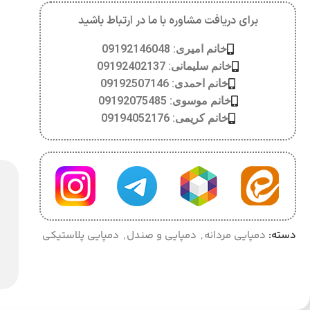
برای دریافت مشاوره با ما در ارتباط باشید
خانم امیری: 09192146048
خانم سلیمانی: 09192402137
خانم احمدی: 09192507146
خانم موسوی: 09192075485
خانم کریمی: 09194052176
دسته:
دمپایی مردانه
,
دمپایی و صندل
,
دمپایی پلاستیکی