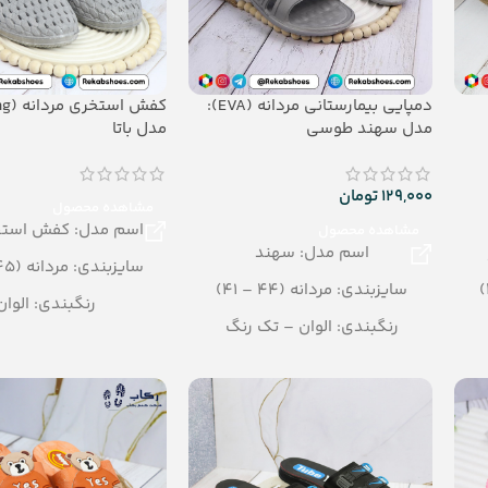
دمپایی بیمارستانی مردانه (EVA):
مدل سهند طوسی
مدل باتا
129,000
تومان
مشاهده محصول
اسم مدل: کفش استخر
مشاهده محصول
اسم مدل: سهند
سایزبندی: مردانه (45 – 40)
سایزبندی: مردانه (44 – 41)
رنگبندی: الوان
رنگبندی: الوان – تک رنگ
تعداد در کارتن: 20 جفت
تعداد در کیسه: 120 جفت
جنس: Airblowing
جنس: EVA