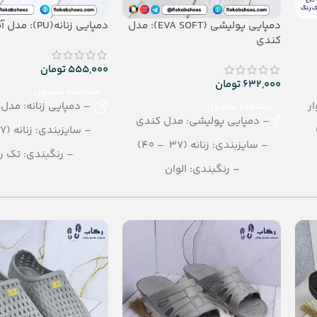
دمپایی پولیشی (EVA SOFT): مدل
دمپایی زنانه(PU): مدل آناهیتا
کندی
555,000
تومان
632,000
تومان
مشاهده محصول
ار
– دمپایی زنانه: مدل آ
مشاهده محصول
– دمپایی پولیشی: مدل کندی
– سایزبندی: زنانه (37 –41)
– سایزبندی: زنانه (37 – 40)
– رنگبندی: تک ر
– رنگبندی: الوان
– تعداد در کارتن: 12 جفت
– تعداد در کارتن: 12 جفت
– جنس: PU
– جنس: eva soft