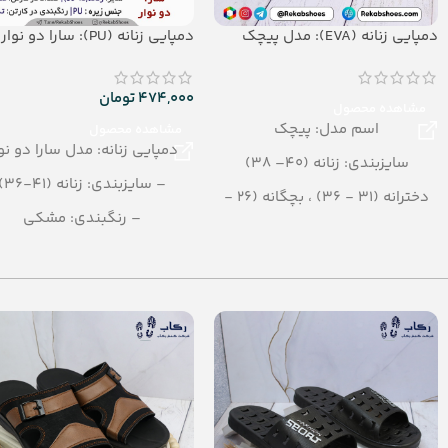
دمپایی زنانه (EVA): مدل پیچک
دمپایی زنانه (PU): سارا دو نوار
474,000
تومان
مشاهده محصول
اسم مدل: پیچک
مشاهده محصول
دمپایی زنانه: مدل سارا دو نو
سایزبندی: زنانه (40– 38)
– سایزبندی: زنانه (41-36)
دخترانه (31 - 36) ، بچگانه (26 -
– رنگبندی: مشکی
30)
– تعداد در کارتن: 12 جفت
رنگبندی: الوان
– جنس: PU
تعداد در کارتن: 24 جفت
جنس: EVA