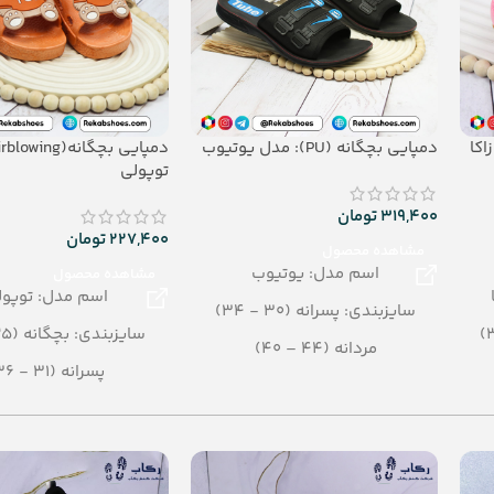
Airblow): اوزاکا
دمپایی بچگانه (PU): مدل یوتیوب
توپولی
319,400
تومان
227,400
تومان
مشاهده محصول
اسم مدل: یوتیوب
مشاهده محصول
اسم مدل: توپول
سایزبندی: پسرانه (30 - 34)
سایزبندی: بچگانه (25 – 30)
مردانه (44 – 40)
پسرانه (31 - 36)
میانه (36 - 39)
رنگبندی: الوان
بچگانه (25 - 29)
تعداد در کارتن: 24 جفت
رنگبندی: الوان
جنس: Air blowing