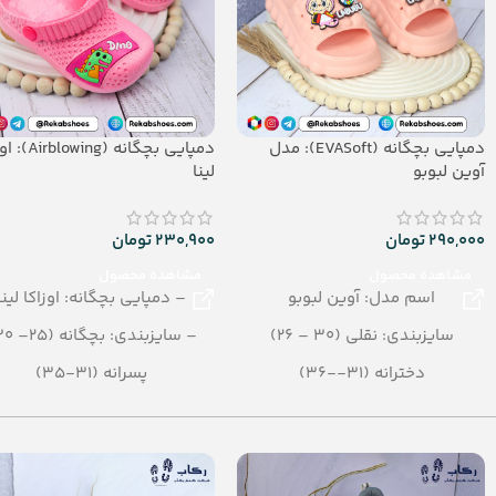
دمپایی بچگانه (EVASoft): مدل
دمپایی بچگانه (ing
آوین لبوبو
لینا
290,000
تومان
230,900
تومان
مشاهده محصول
مشاهده محصول
اسم مدل: آوین لبوبو
– دمپایی بچگانه: اوزاکا لینا
سایزبندی: نقلی (30 – 26)
– سایزبندی: بچگانه (25– 30)
دخترانه (31--36)
پسرانه (31-35)
رنگبندی: الوان
– رنگبندی در کارتن: الوان
تعداد در کارتن: 16 جفت
– تعداد در کارتن:24 جفت
جنس: EVA
– جنس: Airblowing