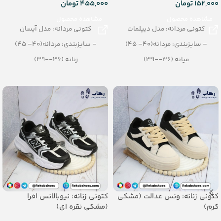
152,000
تومان
455,000
تومان
مشاهده محصول
مشاهده محصول
کتونی مردانه: مدل دیپلمات
کتونی مردانه: مدل آیسان
– سایزبندی: مردانه(40– 45)
– سایزبندی: مردانه(40– 45)
میانه (36--39)
زنانه (36--39)
– رنگبندی: طوسی
پسرانه (32--35)
– تعداد در کارتن: 12 جفت
– رنگبندی: مشکی
_جنس: پی یو تزریقی
– تعداد در کارتن: 12 جفت
_جنس: پی یو زیره تزریقی
کتونی زنانه: ونس عدالت (مشکی
کتونی زنانه: نیوبالانس افرا
کرم)
(مشکی نقره ای)