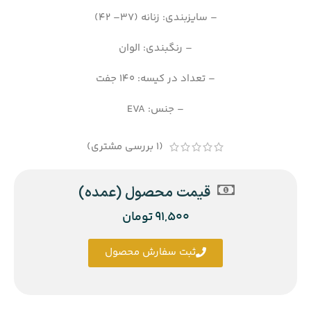
– سایزبندی: زنانه (37– 42)
– رنگبندی: الوان
– تعداد در کیسه: 140 جفت
– جنس: EVA
(
1
بررسی مشتری)
قیمت محصول (عمده)
91,500
تومان
ثبت سفارش محصول