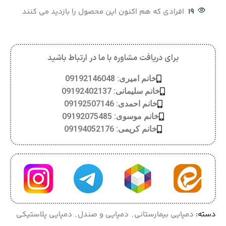
19
افرادی که هم اکنون این محصول را بازدید می کنند
برای دریافت مشاوره با ما در ارتباط باشید
خانم امیری: 09192146048
خانم سلیمانی: 09192402137
خانم احمدی: 09192507146
خانم موسوی: 09192075485
خانم کریمی: 09194052176
دسته:
دمپایی بیمارستانی
,
دمپایی و صندل
,
دمپایی پلاستیکی