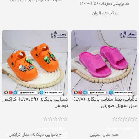
– رنگ بندی در کارتن:
تک رنگ
سایزبندی: مردانه (45 – 40)
– تعداد در کارتن:
12 جفت
رنگبندی: الوان
– جنس:
PU
تعداد در کارتن: 12 جفت
جنس: EVA Soft
دمپایی بیمارستانی بچگانه (EVA):
دمپایی بچگانه (EVASoft): کراکس
مدل سهیل صورتی
توماس
مشاهده محصول
مشاهده محصول
اسم مدل: سهیل
– دمپایی بچگانه: مدل کراکس