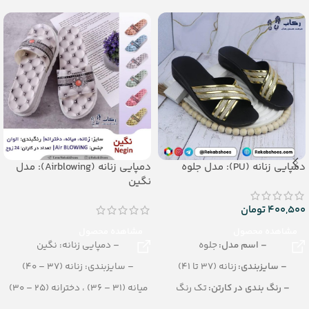
دمپایی زنانه (PU): مدل جلوه
دمپایی زنانه (Airblowing): مدل
نگین
400,500
تومان
مشاهده محصول
مشاهده محصول
– اسم مدل:
جلوه
– دمپایی زنانه: نگین
– سایزبندی:
زنانه (37 تا 41)
– سایزبندی: زنانه (37 – 40)
– رنگ بندی در کارتن:
تک رنگ
میانه (31 – 36) ، دخترانه (25 – 30)