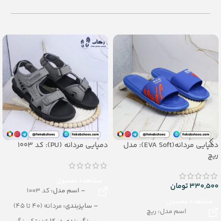
(مشکی، طلائی، رزگلد، پلاتینی)
– رنگبندی: الوان
– تعداد در کارتن:
12 جفت
– تعداد در کارتن: 24 جفت
– جنس:
PU
– جنس: Airblowing
دمپایی مردانه(EVA Soft): مدل
دمپایی مردانه (PU): کد 1003
ریچ
مشاهده محصول
330,500
تومان
– اسم مدل:
کد 1003
مشاهده محصول
– سایزبندی:
مردانه (40 تا 45)
اسم مدل: ریچ