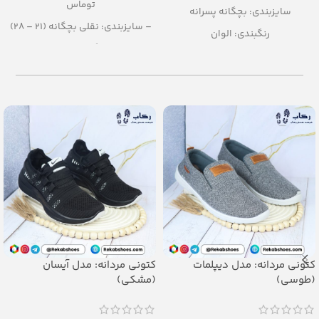
توماس
سایزبندی: بچگانه پسرانه
– سایزبندی: نقلی بچگانه (21 – 28)
رنگبندی: الوان
– رنگبندی: الوان
تعداد در کارتن: 36 جفت
– تعداد در کارتن: 16 جفت
جنس: EVA
– جنس: evasoft
کتونی مردانه: مدل دیپلمات
کتونی مردانه: مدل آیسان
(طوسی)
(مشکی)