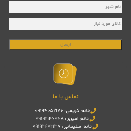
نام
شهر
*
کالای
مورد
نیاز
تماس با ما
خانم کریمی: 09194052176
خانم امیری: 09192146048
خانم سلیمانی: 09192402137