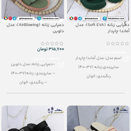
دمپایی زنانه (Soft EVA): مدل
دمپایی زنانه (AirBlowing): مدل
آماندا چاپدار
دلوین
315,700
تومان
مشاهده محصول
اسم مدل: مدل آماندا چاپدار
مشاهده محصول
–دمپایی زنانه: مدل دلوین
سایزبندی:زنانه (37-40)
– سایزبندی: زنانه(37-40)
رنگبندی: الوان
– رنگبندی: الوان
تعداد در کارتن: 16 جفت
– تعداد در کارتن: 24 جفت
جنس: SOFT EVA
– جنس: AirBlowing