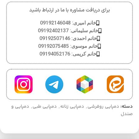
برای دریافت مشاوره با ما در ارتباط باشید
خانم امیری: 09192146048
خانم سلیمانی: 09192402137
خانم احمدی: 09192507146
خانم موسوی: 09192075485
خانم کریمی: 09194052176
دسته:
دمپایی روفرشی
,
دمپایی زنانه
,
دمپایی طبی
,
دمپایی و
صندل