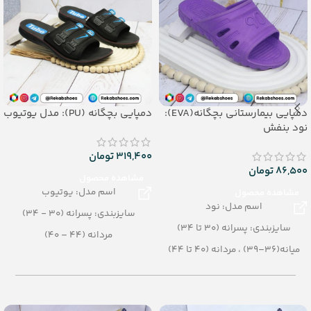
دمپایی بیمارستانی بچگانه(EVA):
دمپایی بچگانه (PU): مدل یوتیوب
نود بنفش
319,400
تومان
86,500
تومان
مشاهده محصول
اسم مدل: یوتیوب
مشاهده محصول
اسم مدل: نود
سایزبندی: پسرانه (30 - 34)
سایزبندی: پسرانه (30 تا 34)
مردانه (44 – 40)
میانه(36–39) ، مردانه (40 تا 44)
میانه (36 - 39)
نقلی (25-29)
بچگانه (25 - 29)
رنگبندی: الوان
رنگبندی: الوان