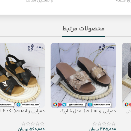
و تضمین اصالت
محصولات مرتبط
دمپایی زنانه (PU): مدل شاپرک
دمپایی زنانه(PU): کد 116
425,000
تومان
560,000
تومان