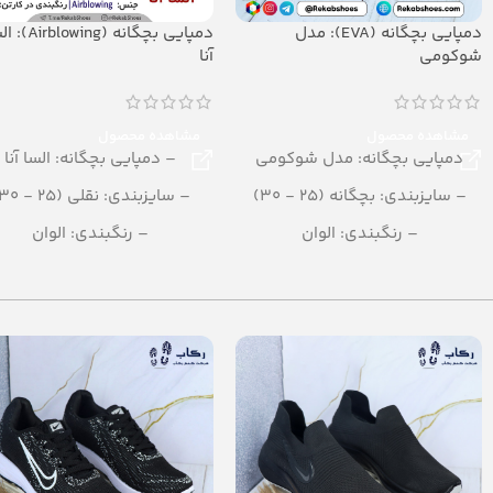
دمپایی بچگانه (EVA): مدل
دمپایی بچگانه (lowing
شوکومی
آنا
مشاهده محصول
مشاهده محصول
دمپایی بچگانه: مدل شوکومی
– دمپایی بچگانه: السا آنا
– سایزبندی: بچگانه (25 - 30)
– سایزبندی: نقلی (25 - 30)
– رنگبندی: الوان
– رنگبندی: الوان
– تعداد در کارتن: 24 جفت
– تعداد در کارتن: 36 جفت
– جنس: evasoft
– جنس: Airblowing