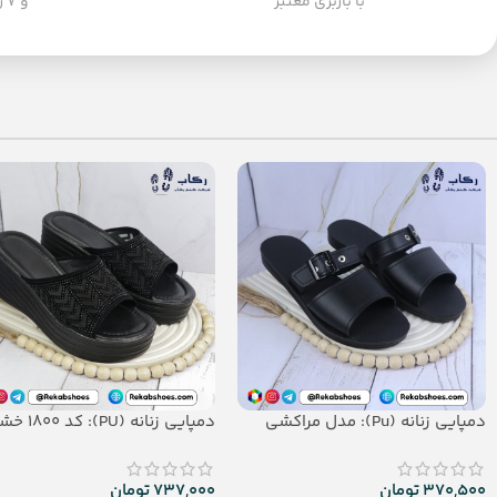
با باربری معتبر
و ۷ روز هفته
دمپایی زنانه (Pu): مدل مراکشی
دمپایی زنانه (PU): کد 1800 خشتی
370,500
تومان
737,000
تومان