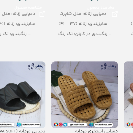
مشاهده محصول
مشاهده محصول
– دمپایی زنانه: مدل شاپرک
دمپایی زنانه: مدل کد 
– سایزبندی: زنانه (37 – 41)
– سایزبندی: زنانه (40 - 36)
گ
– رنگبندی در کارتن: تک رنگ
– رنگبندی: تک ر
(مشکی،طلایی،رزگلد،پلاتینی)
مشکی - قهوه ای -
– تعداد در کارتن: 12 جفت
– تعداد در کارتن: 12 جفت
– جنس: PU
– جنس: PU
دمپایی استخری مردانه