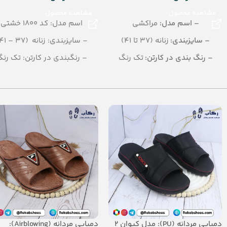
مشاهده محصول
مشاهده محصول
– اسم مدل:
مراکشی
اسم مدل: کد 1800 خشتی
– سایزبندی:
زنانه (37 تا 41)
– سایزبندی: زنانه (37 – 41)
– رنگ بندی در کارتن:
تک رنگ
– رنگبندی در کارتن: تک رن
– تعداد در کارتن:
12 جفت
– تعداد در کارتن: 10 جفت
– جنس:
PU
– جنس زیره: PU
دمپایی مردانه (PU): مدل کیوان 2
دمپایی مردانه (Airblowing):