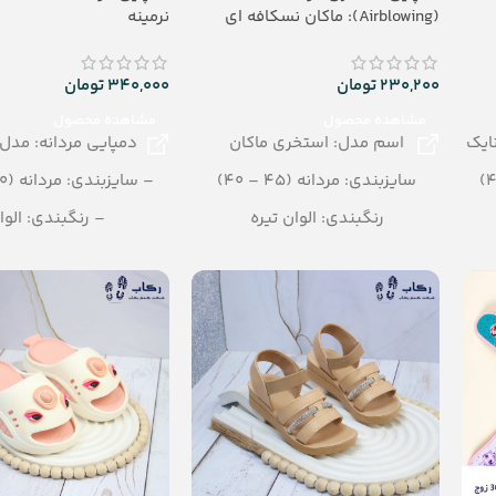
(Airblowing): ماکان نسکافه ای
نرمینه
230,200
تومان
340,000
تومان
مشاهده محصول
مشاهده محصول
ایک
اسم مدل: استخری ماکان
دمپایی مردانه: مدل 
سایزبندی: مردانه (45 – 40)
– سایزبندی: مردانه (40 – 45)
رنگبندی: الوان تیره
– رنگبندی: الوا
تعداد در کارتن: 24 جفت
– تعداد در کارتن: 20جفت
جنس: Airblowing
– جنس: eva soft