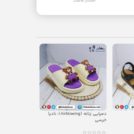
افتخار ماست
دمپایی زنانه (Airblowing): نادیا
دمپایی زنانه (EVA Soft): ژینا ساده
خرسی