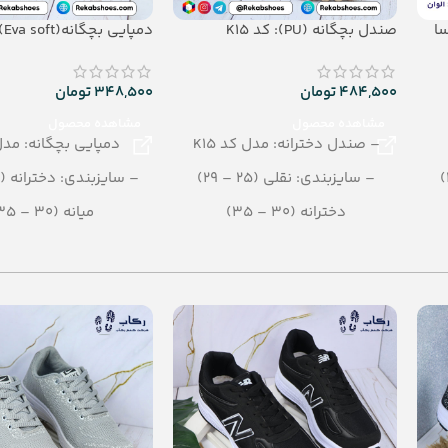
Airb): السا
صندل بچگانه (PU): کد K15
دمپایی بچگانه(Eva soft): مدل دریا
484,500
تومان
348,500
تومان
مشاهده محصول
مشاهده محصول
– صندل دخترانه: مدل کد K15
دمپایی بچگانه: مدل
– سایزبندی: نقلی (25 – 29)
– سایزبندی: دخترانه (24 – 29)
دخترانه (30 – 35)
میانه (30 – 35)
– رنگبندی: الوان
– رنگبندی: الوا
– تعداد در کارتن: 18 جفت
– تعداد در کارتن: 18 جفت
– جنس: PU
– جنس: eva soft