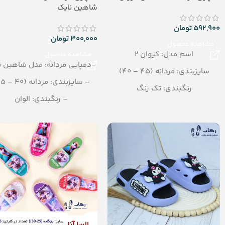
شاهین نایک
592,900
تومان
300,000
تومان
مشاهده محصول
اسم مدل: کیوان 2
مشاهده محصول
–دمپایی مردانه: مدل شاهین ن
سایزبندی: مردانه (45 – 40)
– سایزبندی: مردانه (40 – 45)
رنگبندی: تک رنگ
– رنگبندی: الوان
(مشکی)
– تعداد در کارتن: 24 جفت
تعداد در کارتن: 12 جفت
– جنس: Airblowing
جنس: PU