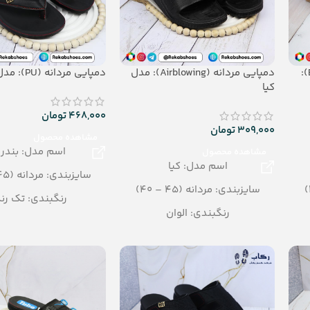
دمپایی بیمارستانی مردانه (EVA):
دمپایی مردانه (Airblowing): مدل
دمپایی مردانه (PU): مدل بندری
کیا
468,000
تومان
309,000
تومان
مشاهده محصول
اسم مدل: بندر
مشاهده محصول
اسم مدل: کیا
سایزبندی: مردانه (45 – 40)
سایزبندی: مردانه (45 – 40)
رنگبندی: تک رن
رنگبندی: الوان
(مشکی- قهوه ا
تعداد در کارتن: 16 جفت
تعداد در کارتن: 12 جفت
جنس: Airblowing
جنس: PU