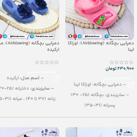
دمپایی بچگانه (Airblowing): اوزاکا
دمپایی بچگانه (wing
لینا
ارکیده
230,900
تومان
مشاهده محصول
– اسم مدل:
ارکیده
مشاهده محصول
– دمپایی بچگانه: اوزاکا لینا
– سایزبندی:
دخترانه (25-30)
– سایزبندی: بچگانه (25– 30)
زنانه (37 تا 40) ، میانه (31-35)
پسرانه (31-35)
– تعداد در کارتن:
30 جفت
– رنگبندی در کارتن: الوان
– رنگ بندی:
الوان
– تعداد در کارتن:24 جفت
– جنس:
Airblowing
– جنس: Airblowing