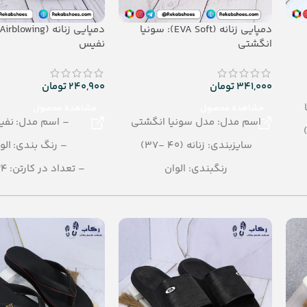
دمپایی زنانه (EVA Soft): سونیا
انگشتی
نفیس
341,000
تومان
240,900
تومان
مشاهده محصول
مشاهده محصول
اسم مدل: مدل سونیا انگشتی
– اسم مدل: نف
سایزبندی: زنانه (40 -37)
– رنگ بندی: الو
رنگبندی: الوان
– تعداد در کارتن: 24 جفت
تعداد در کارتن: 16 جفت
– جنس: Airblowing
جنس: EVA Soft
– سایزبندی: زنانه (37 تا 40)