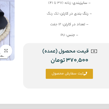
– سایزبندی:
زنانه (37 تا 41)
– رنگ بندی در کارتن:
تک رنگ
– تعداد در کارتن:
12 جفت
– جنس:
PU
قیمت محصول (عمده)
370,500
تومان
ثبت سفارش محصول