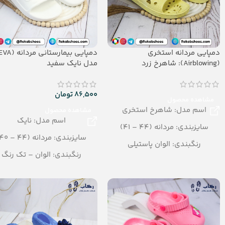
دمپایی مردانه استخری
(Airblowing): شاهرخ زرد
مدل نایک سفید
86,500
تومان
مشاهده محصول
اسم مدل: شاهرخ استخری
مشاهده محصول
اسم مدل: نایک
سایزبندی: مردانه (44 – 41)
سایزبندی: مردانه (44 – 40)
رنگبندی: الوان پاستیلی
رنگبندی: الوان – تک رنگ
تعداد در کارتن: 20 جفت
تعداد در کارتن: 24 جفت
جنس: Airblowing
جنس: EVA