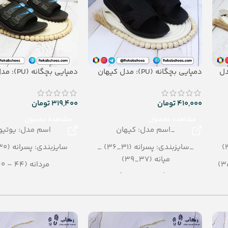
Airblo): مدل
دمپایی بچگانه (PU): مدل کیهان
دمپایی بچگانه (PU): مدل یوتیوب
410,000
تومان
319,400
تومان
مشاهده محصول
مشاهده محصول
_اسم مدل: کیهان
اسم مدل: یوتی
_سایزبندی: پسرانه (31_36) _
سایزبندی: پسرانه (30 - 34)
میانه (37_39)
مردانه (44 – 40)
_رنگبندی: تک رنگ
میانه (36 - 39)
_تعداد در کارتن: 12 جفت
بچگانه (25 - 29)
_جنس: PU
رنگبندی: الوان