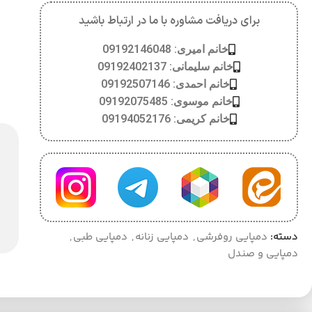
برای دریافت مشاوره با ما در ارتباط باشید
خانم امیری: 09192146048
خانم سلیمانی: 09192402137
خانم احمدی: 09192507146
خانم موسوی: 09192075485
خانم کریمی: 09194052176
دسته:
دمپایی روفرشی
,
دمپایی زنانه
,
دمپایی طبی
,
دمپایی و صندل