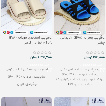
دمپایی پسرانه (EVA): آدیداس
دمپایی استخری مردانه (EVA
چفتی
Soft): خط دار کرمی
193,000
تومان
371,700
تومان
مشاهده محصول
مشاهده محصول
_دمپایی میانه: آدیداس چفتی
اسم مدل: استخری خط دار کرمی
_سایزبندی: میانه (36_40)
سایزبندی: مردانه (45 – 40)
_رنگبندی: الوان _تعداد درکارتن: 24
رنگبندی: الوان
جفت _جنس: EVA
تعداد در کارتن: 20 جفت
جنس: EVA Soft