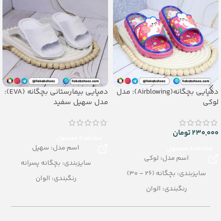
دمپایی بچگانه(Airblowing): مدل
دمپایی بیمارستانی بچگانه (EVA):
لوکی
مدل سهیل سفید
230,000
تومان
مشاهده محصول
اسم مدل: سهیل
مشاهده محصول
اسم مدل: لوکی
سایزبندی: بچگانه پسرانه
سایزبندی: بچگانه (26 – 30)
رنگبندی: الوان
رنگبندی: الوان
تعداد در کارتن: 36 جفت
تعداد در کارتن: 24 جفت
جنس: EVA
جنس: Airblowing