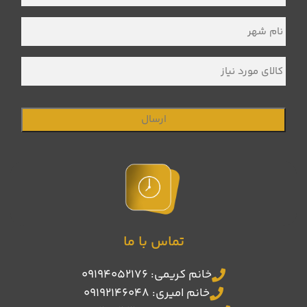
نام
شهر
*
کالای
مورد
نیاز
تماس با ما
خانم کریمی: 09194052176
خانم امیری: 09192146048