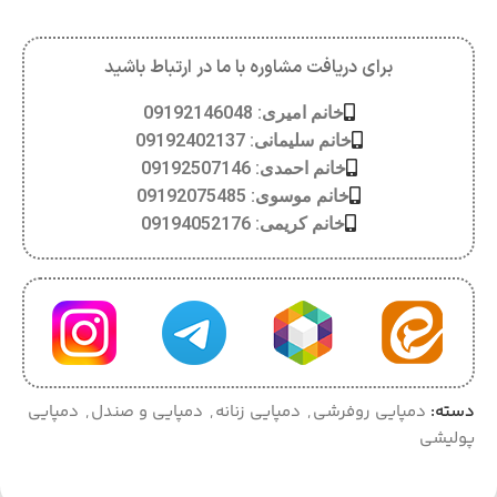
برای دریافت مشاوره با ما در ارتباط باشید
خانم امیری: 09192146048
خانم سلیمانی: 09192402137
خانم احمدی: 09192507146
خانم موسوی: 09192075485
خانم کریمی: 09194052176
دسته:
دمپایی روفرشی
,
دمپایی زنانه
,
دمپایی و صندل
,
دمپایی
پولیشی