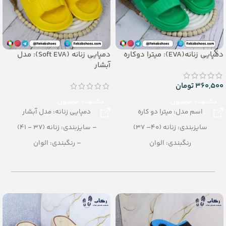
دمپایی زنانه(EVA): میترا دوکاره
دمپایی زنانه (Soft EVA): مدل
آبشار
360,500
تومان
مشاهده محصول
مشاهده محصول
اسم مدل: میترا دو کاره
دمپایی زنانه: مدل آبشار
سایزبندی: زنانه (40– 37)
– سایزبندی: زنانه (37 - 41)
رنگبندی: الوان
– رنگبندی: الوان
تعداد در کارتن: 24 جفت
– تعداد در کارتن: 16 جفت
جنس: EVA
– جنس: Soft EVA