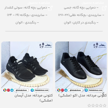
مشاهده محصول
مشاهده محصول
– دمپایی بچه گانه: جسی
– دمپایی بچه گانه: سوتی کشدار
– سایزبندی: بچگانه نقلی(22-27)
– سایزبندی: بچگانه (19 - 24)
– رنگبندی در کارتن: الوان
– رنگبندی : الوان
– تعداد در کارتن:30 جفت
– تعداد در کارتن:36 جفت
– جنس: Airblowing
– جنس: Airblowing
کتونی مردانه: مدل اکو (مشکی)
کتونی مردانه: مدل آیسان
(مشکی)