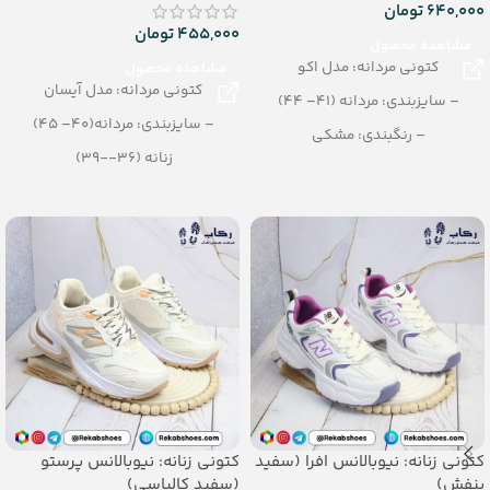
640,000
تومان
455,000
تومان
مشاهده محصول
کتونی مردانه: مدل اکو
مشاهده محصول
کتونی مردانه: مدل آیسان
– سایزبندی: مردانه (41– 44)
– سایزبندی: مردانه(40– 45)
– رنگبندی: مشکی
زنانه (36--39)
– تعداد در کارتن: 8 جفت
پسرانه (32--35)
– رنگبندی: مشکی
– تعداد در کارتن: 12 جفت
_جنس: پی یو زیره تزریقی
کتونی زنانه: نیوبالانس افرا (سفید
کتونی زنانه: نیوبالانس پرستو
بنفش)
(سفید کالباسی)