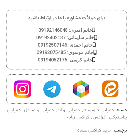
برای دریافت مشاوره با ما در ارتباط باشید
خانم امیری: 09192146048
خانم سلیمانی: 09192402137
خانم احمدی: 09192507146
خانم موسوی: 09192075485
خانم کریمی: 09194052176
دسته:
دمپایی جلوبسته
,
دمپایی زنانه
,
دمپایی و صندل
,
دمپایی
پلاستیکی
,
کراکس
,
کراکس زنانه
برچسب:
خرید کراکس عمده