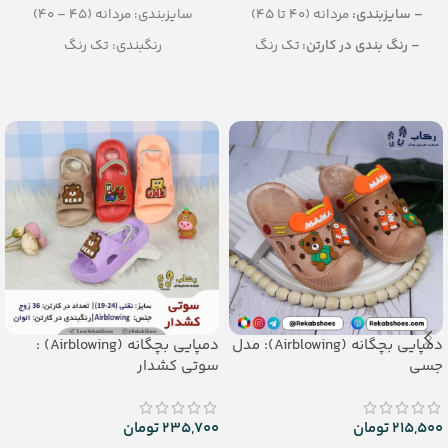
– سایزبندی:
مردانه (40 تا 45)
سایزبندی: مردانه (45 – 40)
– رنگ بندی در کارتن:
تک رنگ
رنگبندی: تک رنگ
– تعداد در کارتن:
8 جفت
(مشکی، قهوه ای)
– جنس:
PU
تعداد در کارتن: 12 جفت
جنس: PU
دمپایی بچگانه (Airblowing): مدل
دمپایی بچگانه (Airblowing) :
جسی
سوتی کشدار
215,500
تومان
235,700
تومان