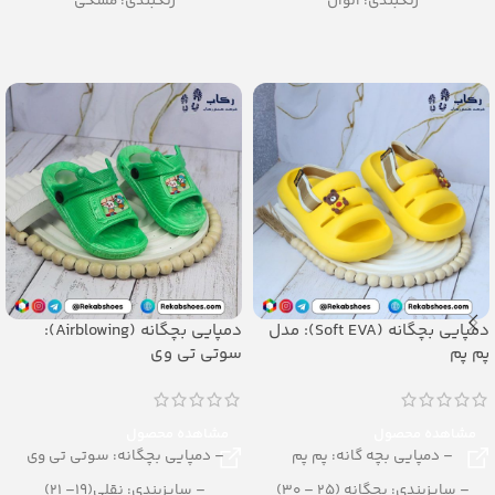
رنگبندی: الوان
رنگبندی: مشکی
تعداد در کارتن: 20 جفت
تعداد در کارتن: 24 جفت
جنس: EVA
جنس: PU
دمپایی بچگانه (Soft EVA): مدل
دمپایی بچگانه (Airblowing):
پم پم
سوتی تی وی
مشاهده محصول
مشاهده محصول
– دمپایی بچه گانه: پم پم
– دمپایی بچگانه: سوتی تی وی
– سایزبندی: بچگانه (25 – 30)
– سایزبندی: نقلی(19– 21)