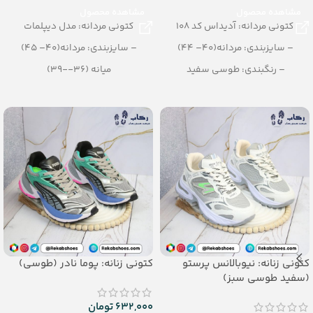
مشاهده محصول
مشاهده محصول
کتونی مردانه: آدیداس کد 108
کتونی مردانه: مدل دیپلمات
– سایزبندی: مردانه(40– 44)
– سایزبندی: مردانه(40– 45)
– رنگبندی: طوسی سفید
میانه (36--39)
– تعداد در کارتن: 10 جفت
– رنگبندی: طوسی
– تعداد در کارتن: 12 جفت
_جنس: پی یو تزریقی
کتونی زنانه: نیوبالانس پرستو
کتونی زنانه: پوما نادر (طوسی)
(سفید طوسی سبز)
632,000
تومان