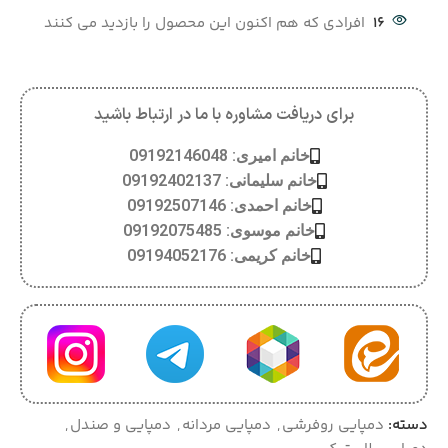
16
افرادی که هم اکنون این محصول را بازدید می کنند
برای دریافت مشاوره با ما در ارتباط باشید
خانم امیری: 09192146048
خانم سلیمانی: 09192402137
خانم احمدی: 09192507146
خانم موسوی: 09192075485
خانم کریمی: 09194052176
دسته:
دمپایی روفرشی
,
دمپایی مردانه
,
دمپایی و صندل
,