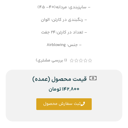
– سایزبندی: مردانه(40– 45)
– رنگبندی در کارتن: الوان
– تعداد در کارتن:24 جفت
– جنس: Airblowing
(
1
بررسی مشتری)
قیمت محصول (عمده)
142,800
تومان
ثبت سفارش محصول