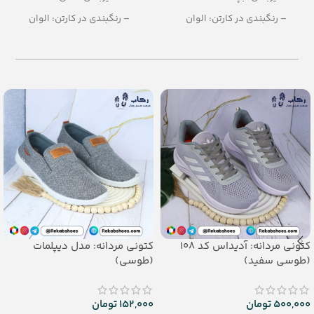
– رنگبندی در کارتن: الوان
– رنگبندی در کارتن: الوان
– تعداد در کارتن:24 جفت
– تعداد در کارتن:36 جفت
– جنس: EVA Soft
– جنس: Airblowing
کتونی مردانه: آدیداس کد 108
کتونی مردانه: مدل دیپلمات
(طوسی سفید)
(طوسی)
500,000
تومان
152,000
تومان