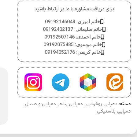
برای دریافت مشاوره با ما در ارتباط باشید
خانم امیری: 09192146048
خانم سلیمانی: 09192402137
خانم احمدی: 09192507146
خانم موسوی: 09192075485
خانم کریمی: 09194052176
دسته:
دمپایی روفرشی
,
دمپایی زنانه
,
دمپایی و صندل
,
دمپایی پلاستیکی