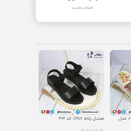
افتخار ماست
دمپایی زنانه (Airblowing): مدل
صندل زنانه (PU): کد 202
دمپایی زنانه(PU): مدل سوگل