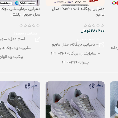
دمپایی بچگانه (Soft EVA): مدل
ماریو
مدل سهیل بنفش
280,200
تومان
مشاهده محصول
اسم مدل: سهی
مشاهده محصول
– دمپایی بچگانه: مدل ماریو
ه (31 – 36) مردانه
سایزبندی: بچگانه پ
– سایزبندی: بچگانه (24– 31)
رنگبندی: الوان
پسرانه (32-39)
تعداد در کارتن: 36 جفت
– رنگبندی در کارتن: الوان
جنس: EVA
– تعداد در کارتن:16 جفت
– جنس: Soft EVA