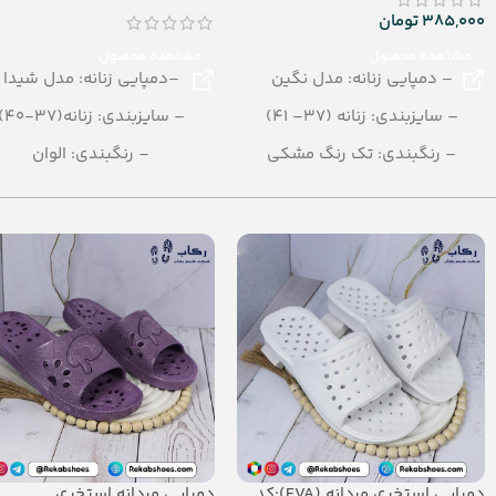
385,000
تومان
مشاهده محصول
مشاهده محصول
– دمپایی زنانه: مدل نگین
–دمپایی زنانه: مدل شیدا
– سایزبندی: زنانه (37– 41)
– سایزبندی: زنانه(37-40)
– رنگبندی: تک رنگ مشکی
– رنگبندی: الوان
– تعداد در کارتن: 12 جفت
– تعداد در کارتن: 24 جفت
– جنس: PU
– جنس: فرمول ترکیبی
دمپایی استخری مردانه (EVA):کد
دمپایی مردانه استخری