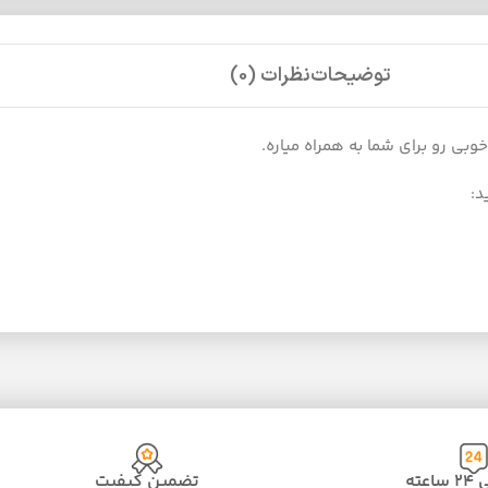
توضیحات
نظرات (0)
بی رو برای شما به همراه میاره.
د:
عته
تضمین کیفیت