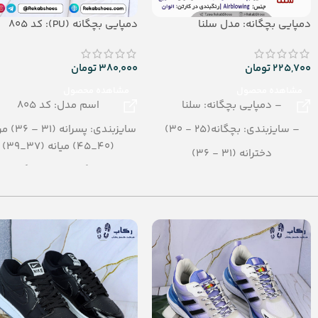
دمپایی بچگانه: مدل سلنا
دمپایی بچگانه (PU): کد 805
225,700
تومان
380,000
تومان
مشاهده محصول
مشاهده محصول
– دمپایی بچگانه: سلنا
اسم مدل: کد 805
– سایزبندی: بچگانه(25 - 30)
سایزبندی: پسران
(40_45) میانه (37_39)
دخترانه (31 - 36)
رنگبندی: تک رنگ
– رنگبندی: الوان
تعداد در کارتن: 12 جفت
– تعداد در کارتن: 24 جفت
جنس: PU
– جنس: Airblowing