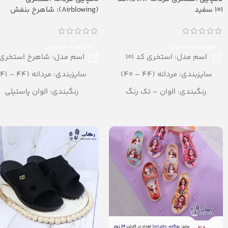
101 سفید
(Airblowing): شاهرخ بنفش
مشاهده محصول
مشاهده محصول
اسم مدل: استخری کد 101
اسم مدل: شاهرخ استخری
سایزبندی: مردانه (44 – 40)
سایزبندی: مردانه (44 – 41)
رنگبندی: الوان – تک رنگ
رنگبندی: الوان پاستیلی
تعداد در کارتن: 24 جفت
تعداد در کارتن: 20 جفت
جنس: EVA
جنس: Airblowing