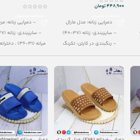
448,900
تومان
مشاهده محصول
مشاهده محصول
دمپایی زنانه: مدل مارال
– دمپایی زنانه: مرج
– سایزبندی: زنانه (37-40)
– سایزبندی: زنانه (37 – 40)
– رنگبندی در کارتن: تکرنگ
میانه (31-36) ، دخترانه (25-30)
مشکی-عسلی-صورتی- زرد-قرمز-
– رنگبندی در کارتن:
کرمی
– تعداد در کارتن: 24 جفت
– تعداد در کارتن:12 جفت
– جنس: Airblowing
– جنس: PU
دمپایی مردانه (EVA): مدل کیبردی