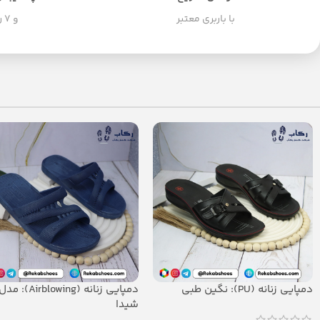
با باربری معتبر
و ۷ روز هفته
دمپایی زنانه (PU): نگین طبی
دمپایی زنانه (Airblowing): مد
شیدا