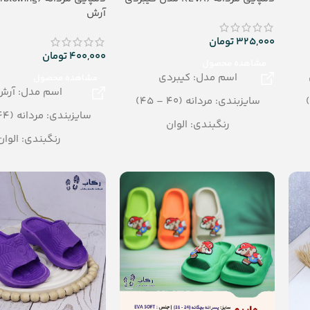
آرش
325,000
تومان
400,000
تومان
مشاهده محصول
اسم مدل: کیبردی
مشاهده محصول
اسم مدل: آرش
سایزبندی: مردانه (40 – 45)
سایزبندی: مردانه (44 – 40)
رنگبندی: الوان
رنگبندی: الوان
تعداد در کارتن: 16 جفت
تعداد در کارتن: 24جفت
جنس زیره : eva
جنس: Airblowing
جنس رویه : pvc