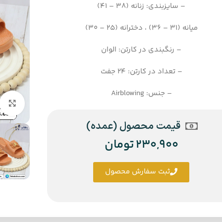
– سایزبندی: زنانه (38 – 41)
میانه (31 – 36) ، دخترانه (25 – 30)
– رنگبندی در کارتن: الوان
– تعداد در کارتن: 24 جفت
– جنس: Airblowing
قیمت محصول (عمده)
230,900
تومان
ثبت سفارش محصول