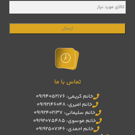
کالای
مورد
نیاز
تماس با ما
خانم کریمی: 09194052176
خانم امیری: 09192146048
خانم سلیمانی: 09192402137
خانم موسوی: 09192075485
خانم احمدی: 09192507146