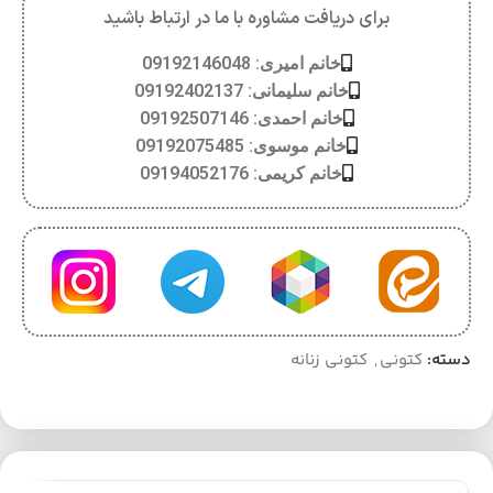
برای دریافت مشاوره با ما در ارتباط باشید
خانم امیری: 09192146048
خانم سلیمانی: 09192402137
خانم احمدی: 09192507146
خانم موسوی: 09192075485
خانم کریمی: 09194052176
دسته:
کتونی
,
کتونی زنانه