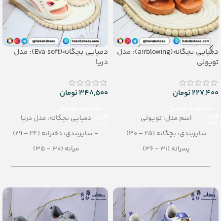
دمپایی بچگانه(airblowing): مدل
دمپایی بچگانه(Eva soft): مدل
توپولی
دریا
227,400
تومان
348,500
تومان
مشاهده محصول
مشاهده محصول
اسم مدل: توپولی
دمپایی بچگانه: مدل دریا
سایزبندی: بچگانه (25 – 30)
– سایزبندی: دخترانه (24 – 29)
پسرانه (31 - 36)
میانه (30 – 35)
رنگبندی: الوان
– رنگبندی: الوان
تعداد در کارتن: 24 جفت
– تعداد در کارتن: 18 جفت
جنس: Air blowing
– جنس: eva soft