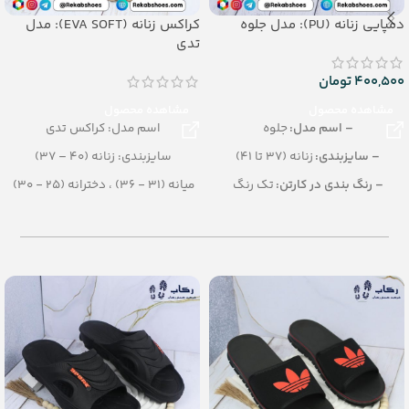
دمپایی زنانه (PU): مدل جلوه
کراکس زنانه (EVA SOFT): مدل
تدی
400,500
تومان
مشاهده محصول
مشاهده محصول
– اسم مدل:
جلوه
اسم مدل: کراکس تدی
– سایزبندی:
زنانه (37 تا 41)
سایزبندی: زنانه (40 – 37)
– رنگ بندی در کارتن:
تک رنگ
میانه (31 - 36) ، دخترانه (25 - 30)
(مشکی، طلائی، رزگلد، پلاتینی)
رنگبندی: الوان
– تعداد در کارتن:
12 جفت
تعداد در کارتن: 16 جفت
– جنس:
PU
جنس: SOFT EVA