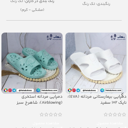
رنگ بندی در کارتن
: تک رنگ
رنگبندی: تک رنگ
(مشکی - کرم)
تعداد در کارتن: 12 جفت
تعداد در کارتن:
12 جفت
جنس: PU
جنس:
PU
سایزبندی:
زنانه (36 تا 41)
دمپایی بیمارستانی مردانه (EVA):
دمپایی مردانه استخری
نایک 102 سفید
(Airblowing): شاهرخ سبز
مشاهده محصول
مشاهده محصول