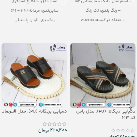
– اسم مدل:
نایک بیمارستانی 102
اسم مدل: شاهرخ استخری
– رنگ بندی:
تک رنگ
سایزبندی: مردانه (44 – 41)
– تعداد در کیسه:
110جفت
رنگبندی: الوان پاستیلی
– جنس:
EVA
تعداد در کارتن: 20 جفت
– سایزبندی:
مردانه (40 تا 45)
جنس: Airblowing
دمپایی بچگانه (PU): مدل یاس
دمپایی بچگانه (PU): مدل المرصاد
کد 103
420,400
تومان
280,000
تومان