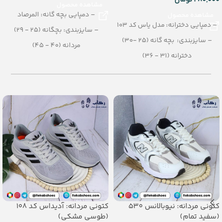
مشاهده محصول
– دمپایی بچه گانه: المرصاد
مشاهده محصول
– دمپایی دخترانه: مدل یاس کد 103
– سایزبندی: بچگانه (25 - 29)
– سایزبندی: بچه گانه (25 -30)
مردانه (40 - 45)
دخترانه (31 - 36)
میانه (37 - 39)
– رنگبندی: تک رنگ
پسرانه (30 - 35)
(قرمز، قهوه ای، طوسی)
– رنگبندی در کارتن:مشکی -قهوه ای
– تعداد در کارتن: 20 جفت
– تعداد در کارتن:12 جفت
– جنس: PU
– جنس: PU
کتونی مردانه: نیوبالانس 530
کتونی مردانه: آدیداس کد 108
(سفید تمام)
(طوسی مشکی)