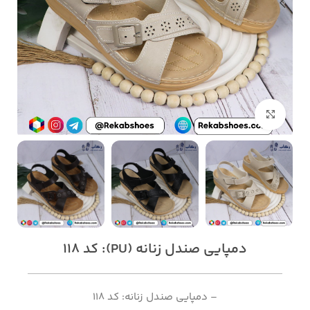
بزرگنمایی تصویر
دمپایی صندل زنانه (PU): کد 118
– دمپایی صندل زنانه: کد 118