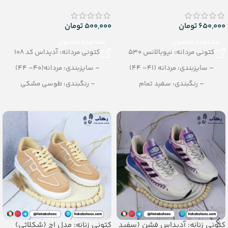
650,000
تومان
500,000
تومان
مشاهده محصول
مشاهده محصول
کتونی مردانه: نیوبالانس 530
کتونی مردانه: آدیداس کد 108
– سایزبندی: مردانه (41– 44)
– سایزبندی: مردانه(40– 44)
– رنگبندی: سفید تمام
– رنگبندی: طوسی مشکی
– تعداد در کارتن: 8 جفت
– تعداد در کارتن: 10 جفت
کتونی زنانه: آدیداس فشن (سفید
کتونی زنانه: مدل اچ (شکلاتی)