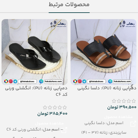
محصولات مرتبط
دمپایی زنانه (PU): دلسا نگینی
دمپایی زنانه (PU): انگشتی ورنی
کد C6
390,500
تومان
385,400
تومان
مشاهده محصول
اسم مدل: دلسا نگینی
مشاهده محصول
– اسم مدل:
انگشتی ورنی کد C6
سایزبندی: زنانه (37 – 41)