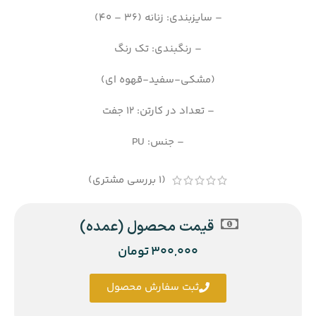
– سایزبندی: زنانه (36 – 40)
– رنگبندی: تک رنگ
(مشکی-سفید-قهوه ای)
– تعداد در کارتن: 12 جفت
– جنس: PU
(
1
بررسی مشتری)
قیمت محصول (عمده)
300,000
تومان
ثبت سفارش محصول