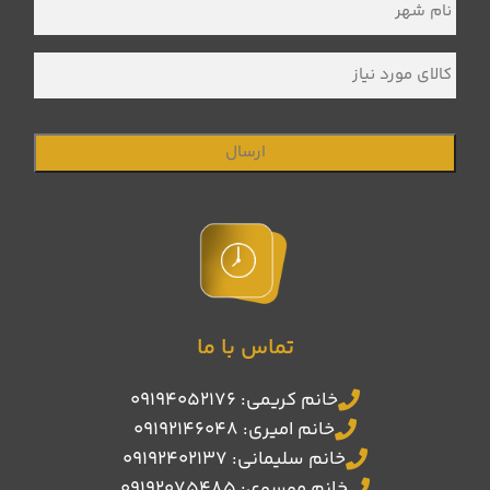
شهر
*
کالای
مورد
نیاز
تماس با ما
خانم کریمی: 09194052176
خانم امیری: 09192146048
خانم سلیمانی: 09192402137
خانم موسوی: 09192075485