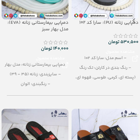
دمپایی زنانه (PU): سارا کد 102
دمپایی بیمارستانی زنانه (EVA):
مدل بهار سبز
530,500
تومان
140,000
تومان
مشاهده محصول
– اسم مدل: سارا کد 102
مشاهده محصول
دمپایی بیمارستانی زنانه: مدل بهار
– رنگ بندی در کارتن: تک رنگ
– سایزبندی: زنانه (35 – 39)
(پسته ای، کرمی، طوسی، قهوه ای،
مشکی)
– رنگبندی: الوان
– تعداد در کارتن: 12 جفت
– تعداد در کارتن: 36 جفت
– جنس: PU
– جنس: EVA
– سایزبندی: زنانه (37 تا 40)