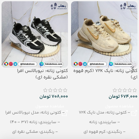
– رنگبندی: مشکی
– تعداد در کارتن: 12 جفت
_جنس: پی یو زیره تزریقی
کتونی زنانه: نایک 72K (کرم قهوه
کتونی زنانه: نیوبالانس افرا
ای)
(مشکی نقره ای)
674,000
تومان
708,000
تومان
مشاهده محصول
مشاهده محصول
– کتونی زنانه: مدل نایک 72K
– کتونی زنانه: مدل نیوبالانس افرا
– سایزبندی: زنانه
– سایزبندی: زنانه (37 – 40)
– رنگبندی: کرم قهوه ای
– رنگبندی: مشکی نقره ای