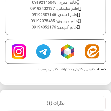
خانم امیری: 09192146048
خانم سلیمانی: 09192402137
خانم احمدی: 09192507146
خانم موسوی: 09192075485
خانم کریمی: 09194052176
دسته:
کتونی
,
کتونی دخترانه
,
کتونی پسرانه
نظرات (1)