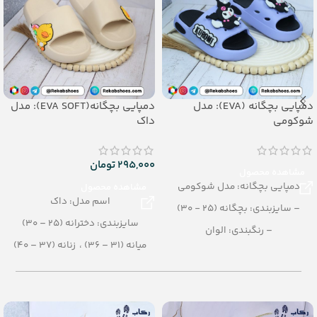
دمپایی بچگانه (EVA): مدل
دمپایی بچگانه(EVA SOFT): مدل
شوکومی
داک
295,000
تومان
مشاهده محصول
دمپایی بچگانه: مدل شوکومی
مشاهده محصول
اسم مدل: داک
– سایزبندی: بچگانه (25 - 30)
سایزبندی: دخترانه (25 – 30)
– رنگبندی: الوان
میانه (31 – 36) ، زنانه (37 – 40)
– تعداد در کارتن: 24 جفت
رنگبندی: الوان
– جنس: evasoft
تعداد در کارتن: 16 جفت
جنس: EVA SOFT