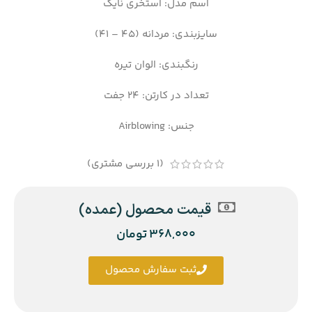
اسم مدل: استخری نایک
سایزبندی: مردانه (45 – 41)
رنگبندی: الوان تیره
تعداد در کارتن: 24 جفت
جنس: Airblowing
(
1
بررسی مشتری)
قیمت محصول (عمده)
368,000
تومان
ثبت سفارش محصول