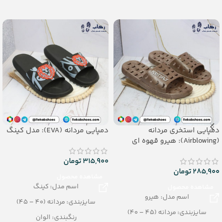
– تعداد در کارتن: 12 جفت
– تعداد در کارتن: 12 جفت
– جنس: PU
– جنس: PU
دمپایی استخری مردانه
دمپایی مردانه (EVA): مدل کینگ
(Airblowing): هیرو قهوه ای
315,900
تومان
285,900
تومان
مشاهده محصول
اسم مدل: کینگ
مشاهده محصول
اسم مدل: هیرو
سایزبندی: مردانه (40 – 45)
سایزبندی: مردانه (45 – 40)
رنگبندی: الوان