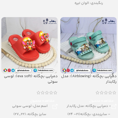
رنگبندی: الوان تیره
تعداد در کارتن: 16 جفت
تعداد در کارتن: 24 جفت
جنس زیره : eva
جنس: Airblowing
جنس رویه : pvc
دمپایی بچگانه (Airblowing): مدل
دمپایی بچگانه (eva soft): لوسی
رکابدار
سوتی
مشاهده محصول
مشاهده محصول
– دمپایی بچگانه: مدل رکابدار
اسم مدل: لوسی سوتی
– سایزبندی: بچگانه(21– 24)
سایز بچگانه: (22_27)