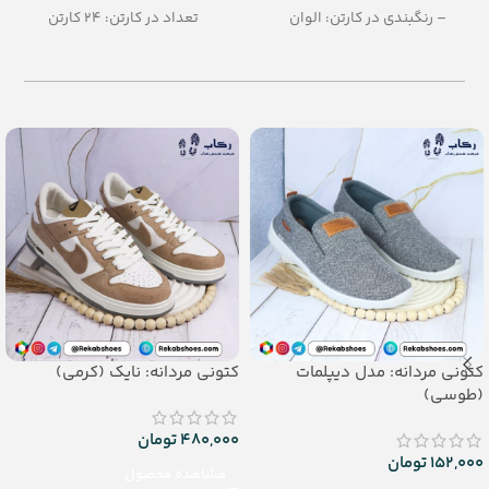
– رنگبندی در کارتن: الوان
تعداد در کارتن: 24 کارتن
– تعداد در کارتن: 36جفت
رنگبندی: الوان
– جنس: Soft EVA
جنس: eva soft
کتونی مردانه: مدل دیپلمات
کتونی مردانه: نایک (کرمی)
(طوسی)
480,000
تومان
152,000
تومان
مشاهده محصول