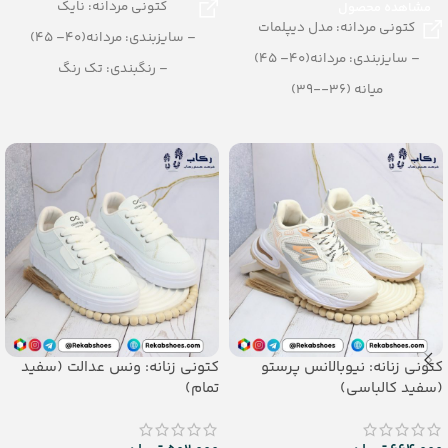
کتونی مردانه: نایک
مشاهده محصول
کتونی مردانه: مدل دیپلمات
– سایزبندی: مردانه(40– 45)
– سایزبندی: مردانه(40– 45)
– رنگبندی: تک رنگ
میانه (36--39)
سبز-مشکی-کرمی-آبی
– رنگبندی: طوسی
– تعداد در کارتن: 12 جفت
– تعداد در کارتن: 12 جفت
_جنس: پی یو تزریقی
کتونی زنانه: نیوبالانس پرستو
کتونی زنانه: ونس عدالت (سفید
(سفید کالباسی)
تمام)