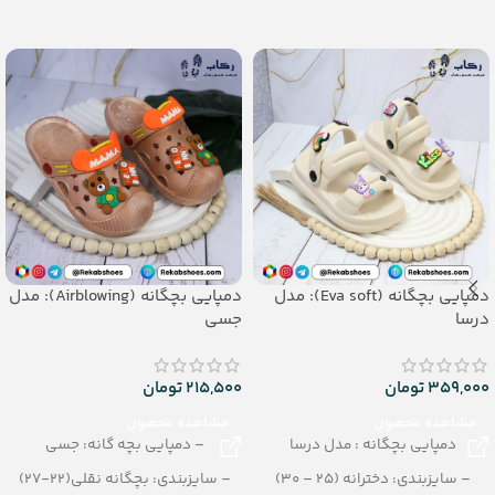
تعداد در کارتن: 12 جفت
تعداد در کارتن: 24 جفت
جنس: PU
جنس: EVA
دمپایی بچگانه (Eva soft): مدل
دمپایی بچگانه (Airblowing): مدل
درسا
جسی
359,000
تومان
215,500
تومان
مشاهده محصول
مشاهده محصول
دمپایی بچگانه : مدل درسا
– دمپایی بچه گانه: جسی
– سایزبندی: دخترانه (25 – 30)
– سایزبندی: بچگانه نقلی(22-27)