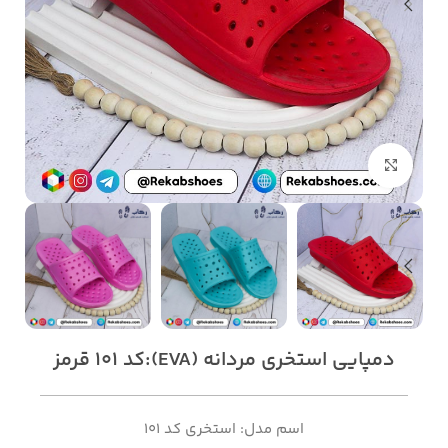
بزرگنمایی تصویر
دمپایی استخری مردانه (EVA):کد 101 قرمز
اسم مدل: استخری کد 101