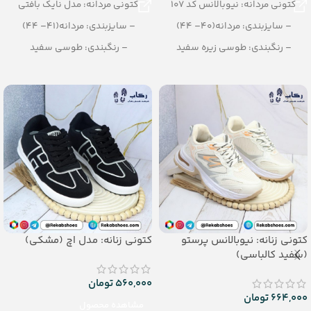
کتونی مردانه: نیوبالانس کد 107
کتونی مردانه: مدل نایک بافتی
– سایزبندی: مردانه(40– 44)
– سایزبندی: مردانه(41– 44)
– رنگبندی: طوسی زیره سفید
– رنگبندی: طوسی سفید
– تعداد در کارتن: 10 جفت
– تعداد در کارتن: 12 جفت
کتونی زنانه: نیوبالانس پرستو
کتونی زنانه: مدل اچ (مشکی)
(سفید کالباسی)
560,000
تومان
664,000
تومان
مشاهده محصول