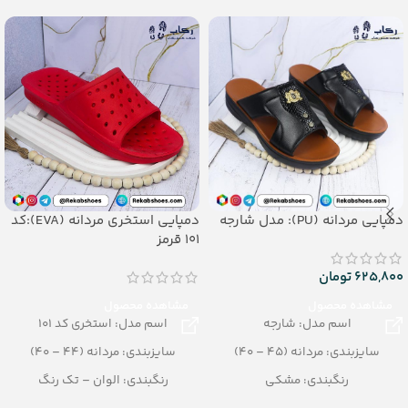
– جنس: EVA
دمپایی مردانه (PU): مدل شارجه
دمپایی استخری مردانه (EVA):کد
101 قرمز
625,800
تومان
مشاهده محصول
مشاهده محصول
اسم مدل: شارجه
اسم مدل: استخری کد 101
سایزبندی: مردانه (45 – 40)
سایزبندی: مردانه (44 – 40)
رنگبندی: مشکی
رنگبندی: الوان – تک رنگ