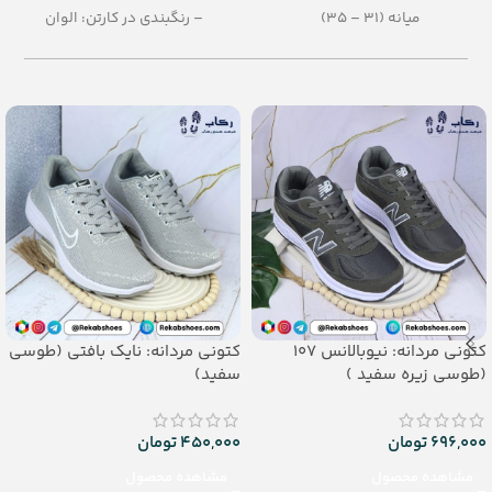
میانه (31 – 35)
– رنگبندی در کارتن: الوان
– رنگبندی: الوان
– تعداد در کارتن:30 جفت
– تعداد در کارتن: 15 جفت
– جنس: Airblowing
– جنس: eva soft
کتونی مردانه: نیوبالانس 107
کتونی مردانه: نایک بافتی (طوسی
(طوسی زیره سفید )
سفید)
696,000
تومان
450,000
تومان
مشاهده محصول
مشاهده محصول