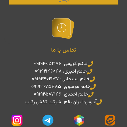
تماس با ما
خانم کریمی: 09194052176
خانم امیری: 09192146048
خانم سلیمانی: 09192402137
خانم موسوی: 09192075485
خانم احمدی: 09192507146
آدرس: ایران، قم، شرکت کفش رکاب