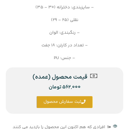
– سایزبندی: دخترانه (30 – 35)
نقلی (25 – 29)
– رنگبندی: الوان
– تعداد در کارتن: 18 جفت
– جنس: PU
قیمت محصول (عمده)
562,000
تومان
ثبت سفارش محصول
10
افرادی که هم اکنون این محصول را بازدید می کنند