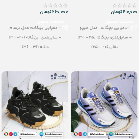
210,000
تومان
260,000
تومان
مشاهده محصول
مشاهده محصول
–دمپایی بچگانه : مدل هیپو
– دمپایی بچگانه: مدل برسام
– سایزبندی: بچگانه (25 – 30)
– سایزبندی: بچگانه (26– 30)
نقلی (20 – 25)
میانه (31 - 36)
– رنگبندی: الوان
– رنگبندی: الوان
– تعداد در کارتن: 30 جفت
– تعداد در کارتن: 20 جفت
– جنس: Airblowing
– جنس: SOFT EVA