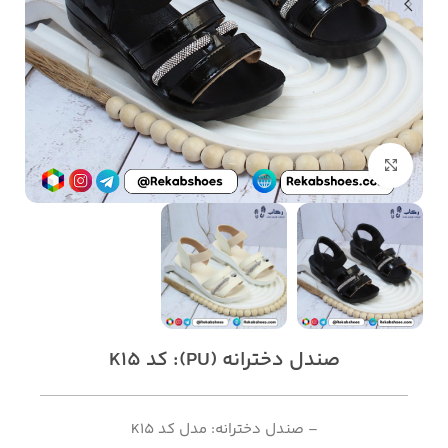
بزرگنمایی تصویر
صندل دخترانه (PU): کد K15
– صندل دخترانه: مدل کد K15