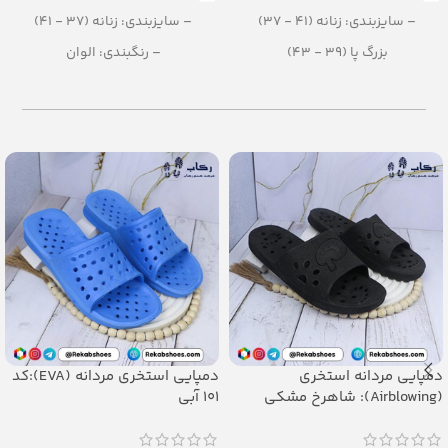
– سایزبندی: زنانه (41 - 37)
– سایزبندی: زنانه (37 - 41)
بزرگ پا (39 - 43)
– رنگبندی: الوان
– رنگبندی: تک رنگ
– تعداد در کارتن: 16 جفت
– تعداد در کارتن: 12 جفت
– جنس: Soft EVA
– جنس: PU
دمپایی مردانه استخری
دمپایی استخری مردانه (EVA):کد
(Airblowing): شاهرخ مشکی
101 آبی