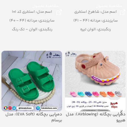
مشاهده محصول
مشاهده محصول
اسم مدل: شاهرخ استخری
اسم مدل: استخری کد 101
سایزبندی: مردانه (44 – 41)
سایزبندی: مردانه (44 – 40)
رنگبندی: الوان تیره
رنگبندی: الوان – تک رنگ
تعداد در کارتن: 20 جفت
تعداد در کارتن: 24 جفت
جنس: Airblowing
جنس: EVA
دمپایی بچگانه (Airblowing): مدل
دمپایی بچگانه (EVA Soft): مدل
هیپو
برسام