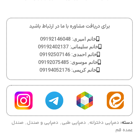
برای دریافت مشاوره با ما در ارتباط باشید
خانم امیری: 09192146048
خانم سلیمانی: 09192402137
خانم احمدی: 09192507146
خانم موسوی: 09192075485
خانم کریمی: 09194052176
دسته:
دمپایی دخترانه
,
دمپایی طبی
,
دمپایی و صندل
,
صندل
عمده قم