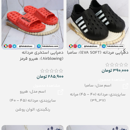
دمپایی مردانه (EVA SOFT): سامبا
دمپایی استخری مردانه
(Airblowing): هیرو قرمز
390,000
تومان
285,900
تومان
مشاهده محصول
اسم مدل: سامبا
مشاهده محصول
اسم مدل: هیرو
سایزبندی: مردانه (40 – 45) میانه
(37_39)
سایزبندی: مردانه (45 – 40)
رنگبندی: الوان
رنگبندی: الوان روشن
تعداد در کارتن: 12 جفت
تعداد در کارتن: 24 جفت
جنس: EVA SOFT
جنس: Airblowing