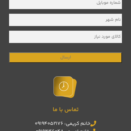
موبایل
*
نام
شهر
*
کالای
مورد
نیاز
تماس با ما
خانم کریمی: 09194052176