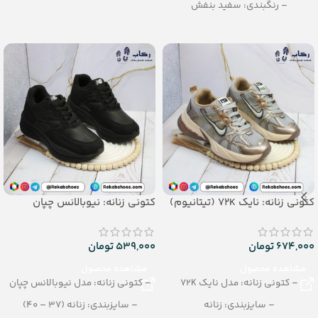
– رنگبندی: سفید بنفش
سبز-مشکی-کرمی-آبی
– تعداد در کارتن: 8 جفت
– تعداد در کارتن: 12 جفت
کتونی زنانه: نایک 72K (تیتانیوم)
کتونی زنانه: نیوبالانس چپان
674,000
تومان
539,000
تومان
مشاهده محصول
مشاهده محصول
– کتونی زنانه: مدل نایک 72K
– کتونی زنانه: مدل نیوبالانس چپان
– سایزبندی: زنانه
– سایزبندی: زنانه (37 – 40)