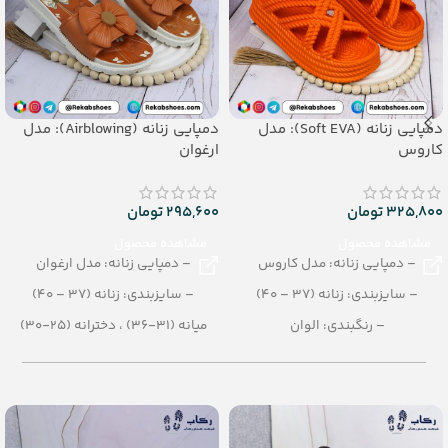
دمپایی زنانه (Soft EVA): مدل
دمپایی زنانه (Airblowing): مدل
کاروس
ارغوان
325,800
تومان
295,600
تومان
مشاهده محصول
مشاهده محصول
– دمپایی زنانه: مدل کاروس
– دمپایی زنانه: مدل ارغوان
– سایزبندی: زنانه (37 – 40)
– سایزبندی: زنانه (37 – 40)
– رنگبندی: الوان
میانه (31-36) ، دخترانه (25-30)
– تعداد در کارتن: 16 جفت
– رنگبندی: الوان
– جنس: EVA soft
– تعداد در کارتن: 24 جفت
– جنس: Airblowing