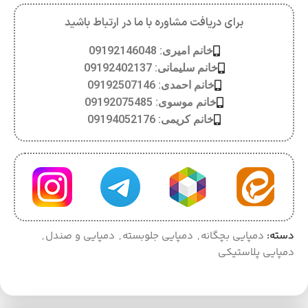
برای دریافت مشاوره با ما در ارتباط باشید
خانم امیری: 09192146048
خانم سلیمانی: 09192402137
خانم احمدی: 09192507146
خانم موسوی: 09192075485
خانم کریمی: 09194052176
دسته:
دمپایی بچگانه
,
دمپایی جلوبسته
,
دمپایی و صندل
,
دمپایی پلاستیکی