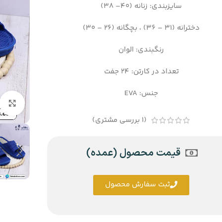
سایزبندی: زنانه (40– 38)
دخترانه (31 – 36) ، بچگانه (26 – 30)
رنگبندی: الوان
تعداد در کارتن: 24 جفت
جنس: EVA
(
1
بررسی مشتری)
قیمت محصول (عمده)
ثبت سفارش محصول