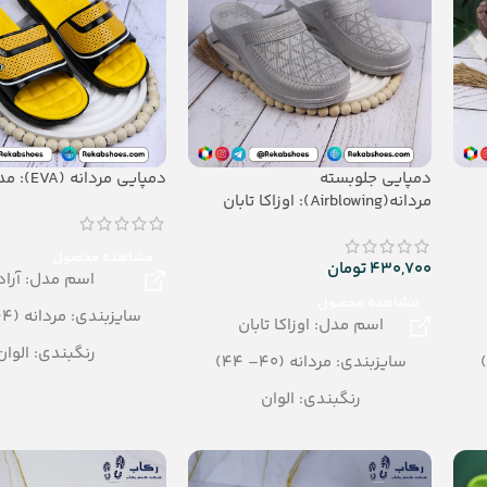
دمپایی جلوبسته
دمپایی مردانه (EVA): مدل آراد
مردانه(Airblowing): اوزاکا تابان
مشاهده محصول
430,700
تومان
اسم مدل: آراد
مشاهده محصول
سایزبندی: مردانه (44 – 41)
اسم مدل: اوزاکا تابان
رنگبندی: الوان
سایزبندی: مردانه (40– 44)
تعداد در کارتن: 20 جفت
رنگبندی: الوان
جنس: Airblowing
تعداد در کارتن: 24 جفت
جنس: Airblowing