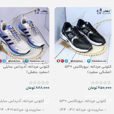
– تعداد در کارتن: 36 جفت
– تعداد در کارتن:16 جفت
– جنس: PU
– جنس: Soft EVA
کتونی مردانه: نیوبالانس 530
کتونی مردانه: آدیداس سابلی
(مشکی سفید)
(سفید بنفش)
650,000
تومان
888,000
تومان
مشاهده محصول
مشاهده محصول
کتونی مردانه: نیوبالانس 530
کتونی مردانه: آدیداس سابل
– سایزبندی: مردانه (41– 44)
– سایزبندی: مردانه(40– 44)