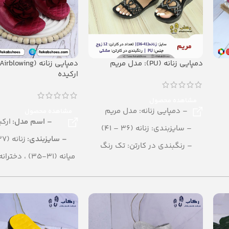
دمپایی زنانه (PU): مدل مریم
ارکیده
مشاهده محصول
– دمپایی زنانه: مدل مریم
مشاهده محصول
– اسم مدل:
ارکی
– سایزبندی: زنانه (36 – 41)
– سایزبندی:
زنانه (37 تا 40)
– رنگبندی در کارتن: تک رنگ
میانه (31-35) ، دخترانه (25-30)
(مشکی)
– تعداد در کارتن:
24 جفت
– تعداد در کارتن: 12 جفت
– رنگ بندی:
الو
– جنس: PU
– جنس:
Airblowing