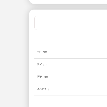
64 cm
47 cm
33 cm
5530 g