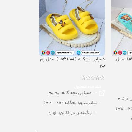
دمپایی بچگانه(Airblowing): مدل
دمپایی بچگانه (Soft EVA): مدل پم
پم
فرنگی
180,700
تومان
مشاهده محصول
– دمپایی بچه گانه: پم پم
مشاهده محصول
ل آرشام
– دمپایی بچگانه:
– سایزبندی: بچگانه (25 – 30)
– سایزبند
– رنگبندی در کارتن: الوان
دختر
– تعداد در کارتن:24 جفت
الوان
– رنگبندی در 