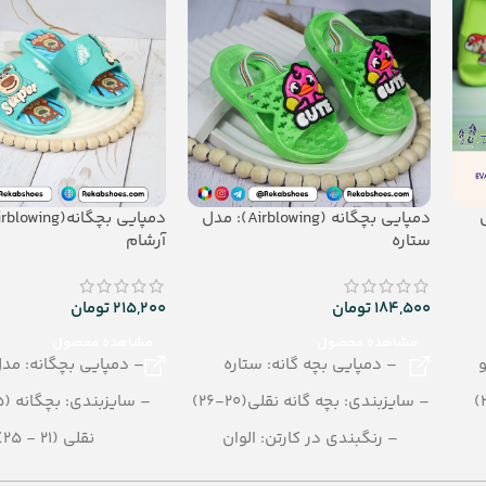
 مدل
دمپایی بچگانه (Airblowing): مدل
ستاره
آرشام
184,500
تومان
215,200
تومان
مشاهده محصول
مشاهده محصول
– دمپایی بچه گانه: ستاره
– دمپایی بچگانه: مد
– سایزبندی: بچه گانه نقلی(20-26)
– سایزبندی: بچگانه (25 - 30)
– رنگبندی در کارتن: الوان
نقلی (21 - 25)
– تعداد در کارتن:42 جفت
– رنگبندی در کارتن: