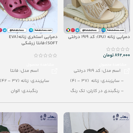
دمپایی زنانه (PU): کد 1919 درختی
دمپایی استخری زنانه(EVA
SOFT):فانتا زرشکی
862,000
تومان
مشاهده محصول
مشاهده محصول
اسم مدل: کد 1919 درختی
اسم مدل: فانتا
– سایزبندی: زنانه (37 – 41)
سایزبندی: زنانه (37 – 42)
– رنگبندی در کارتن: تک رنگ
رنگبندی: الوان
– تعداد در کارتن: 10 جفت
تعداد در کارتن: 20 جفت
– جنس زیره: PU
جنس: EVA SOFT