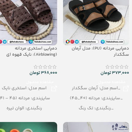
دمپایی مردانه (PU): مدل آرمان
دمپایی استخری مردانه
سگکدار
(Airblowing): نایک قهوه ای
373,000
تومان
368,000
تومان
مشاهده محصول
مشاهده محصول
_اسم مدل: آرمان سگکدار
اسم مدل: استخری نایک
_سایزبندی: مردانه (40_45)
سایزبندی: مردانه (45 – 41)
_رنگبندی: تک رنگ
رنگبندی: الوان تیره
_تعداد در کارتن: 18 جفت
تعداد در کارتن: 24 جفت
_جنس: PU
جنس: Airblowing