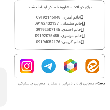
برای دریافت مشاوره با ما در ارتباط باشید
خانم امیری: 09192146048
خانم سلیمانی: 09192402137
خانم احمدی: 09192507146
خانم موسوی: 09192075485
خانم کریمی: 09194052176
دسته:
دمپایی زنانه
,
دمپایی و صندل
,
دمپایی پلاستیکی