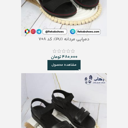
دمپایی مردانه (PU): کد 708
480,000
تومان
مشاهده محصول