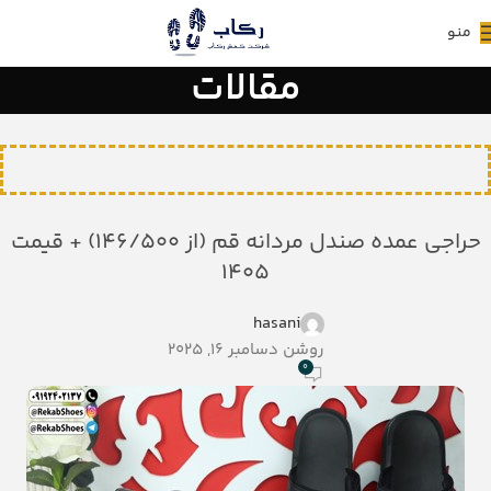
منو
مقالات
حراجی عمده صندل مردانه قم (از 146/500) + قیمت
1405
hasani
روشن دسامبر 16, 2025
0