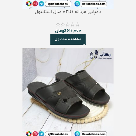
دمپایی مردانه (PU): مدل استانبول
616,000
تومان
مشاهده محصول