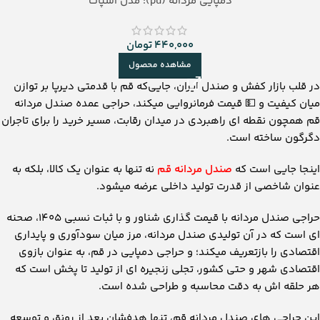
دمپایی مردانه (pu): مدل اسپات
440,000
تومان
مشاهده محصول
در قلب بازار کفش و صندل ایران، جایی‌که قم با قدمتی دیرپا بر توازن
میان کیفیت و
💵
قیمت فرمانروایی میکند، حراجی عمده صندل مردانه
قم همچون نقطه ‌ای راهبردی در میدان رقابت، مسیر خرید را برای تاجران
دگرگون ساخته است.
اینجا جایی‌ است که
صندل مردانه قم
نه تنها به ‌عنوان یک کالا، بلکه به
‌عنوان شاخصی از قدرت تولید داخلی عرضه میشود.
حراجی صندل مردانه با قیمت ‌گذاری شناور و با ثبات نسبی 1405، صحنه‌
ای است که در آن تولیدی صندل مردانه، مرز میان سودآوری و پایداری
اقتصادی را بازتعریف میکند؛ و حراجی دمپایی در قم، به‌ عنوان بازوی
اقتصادی شهر و حتی کشور، تجلی زنجیره‌ ای از تولید تا پخش است که
هر حلقه ‌اش به‌ دقت محاسبه و طراحی شده است.
این حراجی های صندل مردانه قم، تنها هدفشان بعد از رونق و توسعه