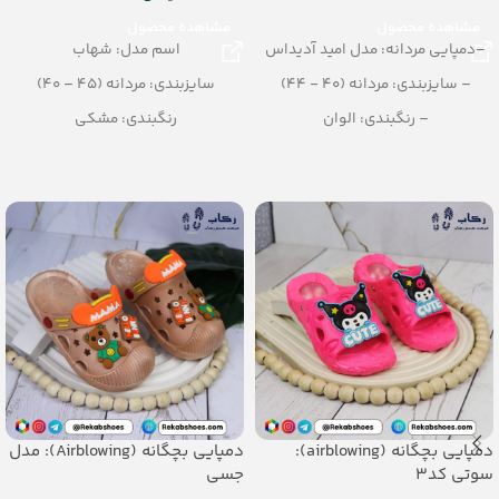
مشاهده محصول
مشاهده محصول
–دمپایی مردانه: مدل امید آدیداس
اسم مدل: شهاب
– سایزبندی: مردانه (40 - 44)
سایزبندی: مردانه (45 – 40)
– رنگبندی: الوان
رنگبندی: مشکی
– تعداد در کارتن: 20 جفت
تعداد در کارتن: 12 جفت
– جنس: Airblowing
جنس: PU
دمپایی بچگانه (airblowing):
دمپایی بچگانه (Airblowing): مدل
سوتی کد3
جسی