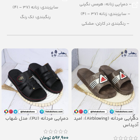
– دمپایی زنانه: هرمس نگینی
سایزبندی: زنانه (37 – 41)
– سایزبندی: زنانه (37 – 41)
رنگبندی: تک رنگ
– رنگبندی در کارتن: مشکی
تعداد در کارتن: 12 جفت
– تعداد در کارتن: 12 جفت
جنس: PU
– جنس: PU
دمپایی مردانه (Airblowing): امید
دمپایی مردانه (PU): مدل شهاب
آدیداس
592,900
تومان