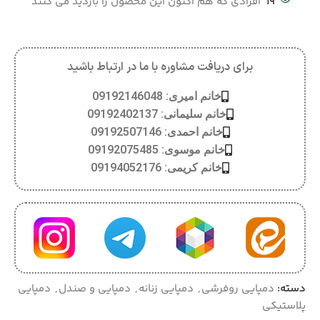
19
افرادی که هم اکنون این محصول را بازدید می کنند
برای دریافت مشاوره با ما در ارتباط باشید
خانم امیری: 09192146048
خانم سلیمانی: 09192402137
خانم احمدی: 09192507146
خانم موسوی: 09192075485
خانم کریمی: 09194052176
دسته:
دمپایی روفرشی
,
دمپایی زنانه
,
دمپایی و صندل
,
دمپایی
پلاستیکی