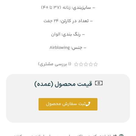
– سایزبندی:
زنانه (37 تا 40)
– تعداد در کارتن:
24 جفت
– رنگ بندی:
الوان
– جنس:
Airblowing
(
1
بررسی مشتری)
قیمت محصول (عمده)
ثبت سفارش محصول