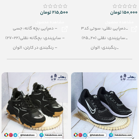
150,000
تومان
215,500
تومان
مشاهده محصول
مشاهده محصول
_دمپایی نقلی: سوتی کد3
– دمپایی بچه گانه: جسی
_سایزبندی: نقلی (20_25)
– سایزبندی: بچگانه نقلی(22-27)
_رنگبندی: الوان
– رنگبندی در کارتن: الوان
_تعداد در کارتن: 40 جفت
– تعداد در کارتن:30 جفت
_جنس: airblowing
– جنس: Airblowing