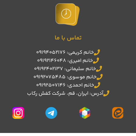
تماس با ما
خانم کریمی: 09194052176
خانم امیری: 09192146048
خانم سلیمانی: 09192402137
خانم موسوی: 09192075485
خانم احمدی: 09192507146
آدرس: ایران، قم، شرکت کفش رکاب