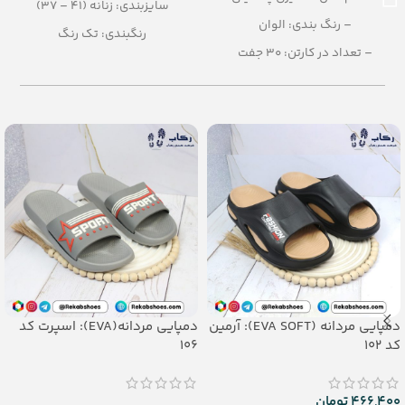
سایزبندی: زنانه (41 – 37)
– رنگ بندی: الوان
رنگبندی: تک رنگ
– تعداد در کارتن: 30 جفت
تعداد در کارتن: 12 جفت
– جنس: Airblowing
جنس: PU
– سایزبندی: زنانه (37 تا 40)
دمپایی مردانه (EVA SOFT): آرمین
دمپایی مردانه(EVA): اسپرت کد
کد 102
106
466,400
تومان