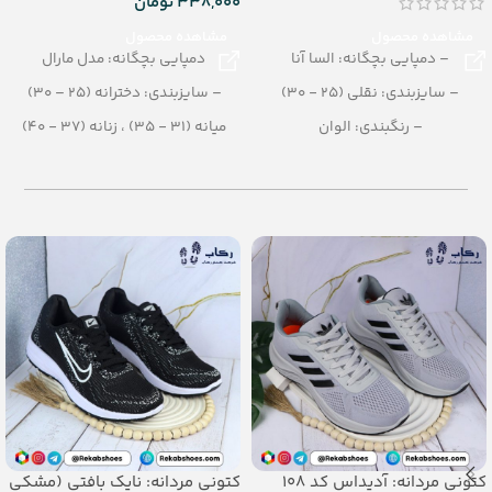
338,000
تومان
مشاهده محصول
مشاهده محصول
– دمپایی بچگانه: السا آنا
دمپایی بچگانه: مدل مارال
– سایزبندی: نقلی (25 - 30)
– سایزبندی: دخترانه (25 – 30)
– رنگبندی: الوان
میانه (31 - 35) ، زنانه (37 - 40)
– تعداد در کارتن: 36 جفت
– رنگبندی در کارتن: الوان
– جنس: Airblowing
– تعداد در کارتن: 24 جفت
– جنس: PU
کتونی مردانه: آدیداس کد 108
کتونی مردانه: نایک بافتی (مشکی