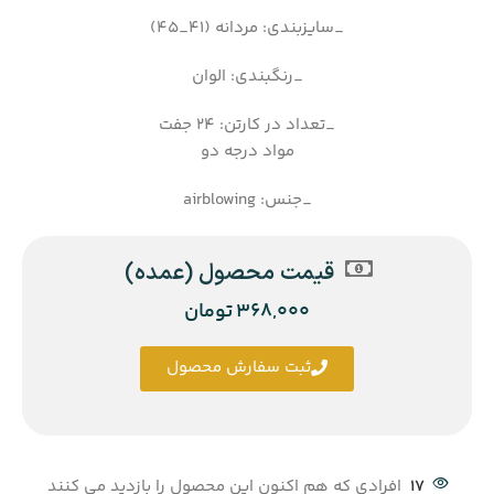
_سایزبندی: مردانه (41_45)
_رنگبندی: الوان
_تعداد در کارتن: 24 جفت
مواد درجه دو
_جنس: airblowing
قیمت محصول (عمده)
368,000
تومان
ثبت سفارش محصول
17
افرادی که هم اکنون این محصول را بازدید می کنند