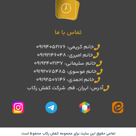
تماس با ما
خانم کریمی: 09194052176
خانم امیری: 09192146048
خانم سلیمانی: 09192402137
خانم موسوی: 09192075485
خانم احمدی: 09192507146
آدرس: ایران، قم، شرکت کفش رکاب
تمامی حقوق این سایت برای مجموعه کفش رکاب محفوظ است.