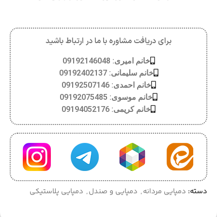
برای دریافت مشاوره با ما در ارتباط باشید
خانم امیری: 09192146048
خانم سلیمانی: 09192402137
خانم احمدی: 09192507146
خانم موسوی: 09192075485
خانم کریمی: 09194052176
دسته:
دمپایی مردانه
,
دمپایی و صندل
,
دمپایی پلاستیکی