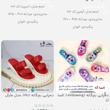
مشاهده محصول
اسم مدل: اسپرت کد 106
مشاهده محصول
اسم مدل: آرمین کد 102
سایزبندی: مردانه (40 – 45)
سایزبندی: مردانه (45 – 40)
رنگبندی: الوان
رنگبندی: الوان
تعداد در کارتن: 16 جفت
تعداد در کارتن: 16 جفت
جنس: جنس زیره : eva
جنس: EVA SOFT
جنس رویه : pvc
دمپایی بچگانه (Airblowing): السا
دمپایی بچگانه (PU): مدل مارال
آنا