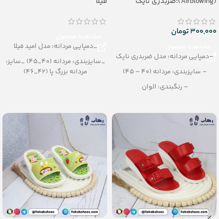
(Airblowing):ضربدری نایک
فیلا
300,000
تومان
مشاهده محصول
_دمپایی مردانه: مدل امید فیلا
مشاهده محصول
–دمپایی مردانه: مدل ضربدری نایک
_سایزبندی: مردانه (40_45) _سایز:
– سایزبندی: مردانه (40 – 45)
مردانه بزرگ پا (42_46)
– رنگبندی: الوان
_رنگبندی: الوان
– تعداد در کارتن: 24 جفت
_تعداد در کارتن: 20 جفت
– جنس: Airblowing
_جنس: airblowing