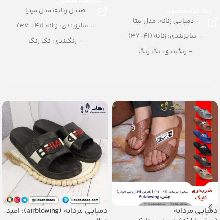
مشاهده محصول
صندل زنانه: مدل میترا
مشاهده محصول
–دمپایی زنانه: مدل بیتا
– سایزبندی: زنانه (41 - 37)
– سایزبندی: زنانه (41-37)
– رنگبندی: تک رنگ
– رنگبندی: تک رنگ
مشکی
– تعداد در کارتن: 12 جفت
– تعداد در کارتن: 12 جفت
– جنس: PU
– جنس: PU
دمپایی مردانه
دمپایی مردانه (airblowing): امید