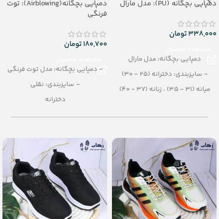
دمپایی بچگانه (PU): مدل مارال
دمپایی بچگانه(Airblowing): توت
فرنگی
338,000
تومان
180,700
تومان
مشاهده محصول
دمپایی بچگانه: مدل مارال
مشاهده محصول
– دمپایی بچگانه: مدل توت فرنگی
– سایزبندی: دخترانه (25 – 30)
– سایزبندی: نقلی
میانه (31 - 35) ، زنانه (37 - 40)
دخترانه
– رنگبندی در کارتن: الوان
– رنگبندی در کارتن: الوان
– تعداد در کارتن: 24 جفت
– تعداد در کارتن:24 جفت
– جنس: PU
– جنس: airblowing