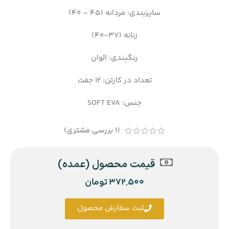
سایزبندی: مردانه (45 – 40)
زنانه (37-40)
رنگبندی: الوان
تعداد در کارتن: 12 جفت
جنس: SOFT EVA
(
1
بررسی مشتری)
قیمت محصول (عمده)
372,500
تومان
ثبت سفارش محصول