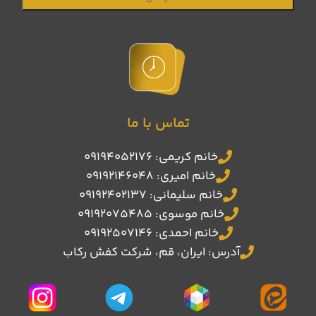
تماس با ما
خانم کریمی: 09194052176
خانم امیری: 09192146048
خانم سلیمانی: 09192402137
خانم موسوی: 09192075485
خانم احمدی: 09192507146
آدرس: ایران، قم، شرکت کفش رکاب