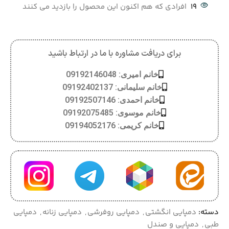
19
افرادی که هم اکنون این محصول را بازدید می کنند
برای دریافت مشاوره با ما در ارتباط باشید
خانم امیری: 09192146048
خانم سلیمانی: 09192402137
خانم احمدی: 09192507146
خانم موسوی: 09192075485
خانم کریمی: 09194052176
دسته:
دمپایی انگشتی
,
دمپایی روفرشی
,
دمپایی زنانه
,
دمپایی
طبی
,
دمپایی و صندل