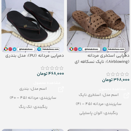
دمپایی استخری مردانه
دمپایی مردانه (PU): مدل بندری
(Airblowing): نایک نسکافه ای
468,000
تومان
368,000
تومان
مشاهده محصول
اسم مدل: بندری
مشاهده محصول
اسم مدل: استخری نایک
سایزبندی: مردانه (45 – 40)
سایزبندی: مردانه (45 – 41)
رنگبندی: تک رنگ
رنگبندی: الوان پاستیلی
(مشکی- قهوه ای)
تعداد در کارتن: 24 جفت
تعداد در کارتن: 12 جفت