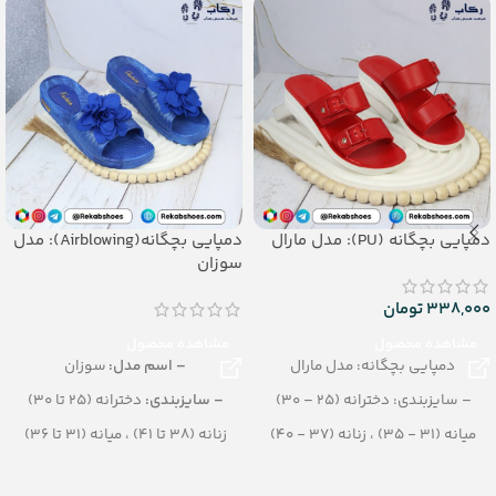
جنس: Airblowing
جنس: PU
دمپایی بچگانه (PU): مدل مارال
دمپایی بچگانه(Airblowing): مدل
سوزان
338,000
تومان
مشاهده محصول
مشاهده محصول
دمپایی بچگانه: مدل مارال
– اسم مدل:
سوزان
– سایزبندی: دخترانه (25 – 30)
– سایزبندی:
دخترانه (25 تا 30)
میانه (31 - 35) ، زنانه (37 - 40)
زنانه (38 تا 41) ، میانه (31 تا 36)
– رنگبندی در کارتن: الوان
– تعداد در کارتن:
24 جفت