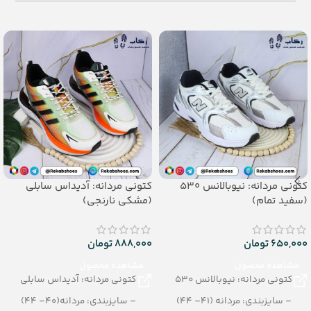
– تعداد در کارتن: 24 جفت
– رنگ بندی:
الوان
– جنس: PU
– جنس:
Airblowing
کتونی مردانه: نیوبالانس 530
کتونی مردانه: آدیداس سابلی
(سفید تمام)
(مشکی نارنجی)
650,000
تومان
888,000
تومان
مشاهده محصول
مشاهده محصول
کتونی مردانه: نیوبالانس 530
کتونی مردانه: آدیداس سابلی
– سایزبندی: مردانه (41– 44)
– سایزبندی: مردانه(40– 44)