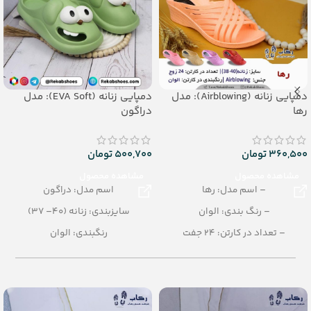
دمپایی زنانه (Airblowing): مدل
دمپایی زنانه (EVA Soft): مدل
رها
دراگون
360,500
تومان
500,700
تومان
مشاهده محصول
مشاهده محصول
– اسم مدل: رها
اسم مدل: دراگون
– رنگ بندی: الوان
سایزبندی: زنانه (40– 37)
– تعداد در کارتن: 24 جفت
رنگبندی: الوان
– جنس: Airblowing
تعداد در کارتن: 16 جفت
– سایزبندی: زنانه (37 تا 40)
جنس: EVA Soft