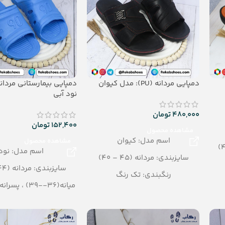
دمپایی مردانه (PU): مدل کیوان
نود آبی
480,000
تومان
152,400
تومان
مشاهده محصول
اسم مدل: کیوان
مشاهده محصول
اسم مدل: نود
سایزبندی: مردانه (45 – 40)
سایزبندی: مردانه (44 – 40)
رنگبندی: تک رنگ
میانه(36--39) ، پسرانه (30-34)
(مشکی، قهوه ای)
نقلی (25-29)
تعداد در کارتن: 12 جفت
رنگبندی: الوان