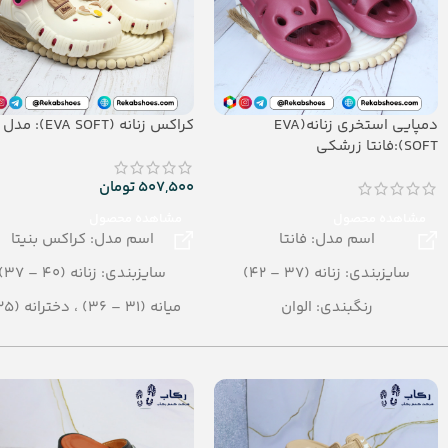
دمپایی استخری زنانه(EVA
کراکس زنانه (EVA SOFT): مدل بنیتا
SOFT):فانتا زرشکی
507,500
تومان
مشاهده محصول
مشاهده محصول
اسم مدل: فانتا
اسم مدل: کراکس بنیتا
سایزبندی: زنانه (37 – 42)
سایزبندی: زنانه (40 – 37)
رنگبندی: الوان
30)
تعداد در کارتن: 20 جفت
رنگبندی: الوان
جنس: EVA SOFT
تعداد در کارتن: 12 جفت
جنس: SOFT EVA