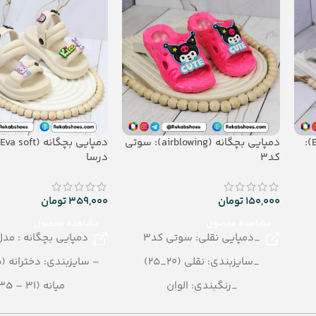
جنس: PU
(آبی، طوسی، نسکافه ا
سورمه ای)
تعداد در کارتن: 24 جفت
جنس: EVA
دمپایی بیمارستانی بچگانه (EVA):
دمپایی بچگانه (airblowing): سوتی
کد3
درسا
150,000
تومان
359,000
تومان
مشاهده محصول
مشاهده محصول
_دمپایی نقلی: سوتی کد3
دمپایی بچگانه : مد
_سایزبندی: نقلی (20_25)
– سایزبندی: دخترانه (25 – 30)
_رنگبندی: الوان
میانه (31 – 35)
_تعداد در کارتن: 40 جفت
– رنگبندی: الوا