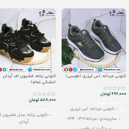
جنس: EVA
– جنس: AirBlowing
کتونی مردانه: اس لیزری (طوسی)
کتونی زنانه: فشیون اف آیدان
(مشکی تمام)
696,000
تومان
588,000
تومان
مشاهده محصول
– کتونی مردانه: اس لیزری
مشاهده محصول
– کتونی زنانه: مدل فشیون ا
– سایزبندی: مردانه(40– 44)
آیدان
– رنگبندی: طوسی