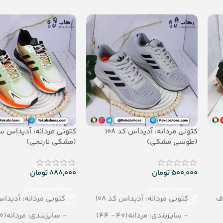
_جنس: airblowing
– تعداد در کارتن: 15 جفت
– جنس: eva soft
کتونی مردانه: آدیداس کد 108
کتونی مردانه: آدیداس س
(طوسی مشکی)
(مشکی نارنجی)
500,000
تومان
888,000
تومان
مشاهده محصول
مشاهده محصول
ف
کتونی مردانه: آدیداس کد 108
کتونی مردانه: آدیدا
– سایزبندی: مردانه(40– 44)
– سایزبندی: مردانه(40– 44)