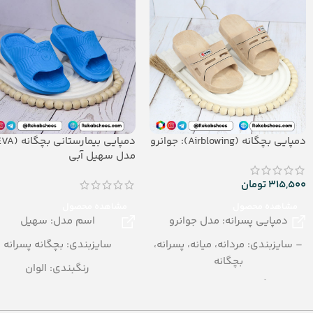
– جنس: PU
دمپایی بچگانه (Airblowing): جوانرو
مدل سهیل آبی
315,500
تومان
مشاهده محصول
مشاهده محصول
دمپایی پسرانه: مدل جوانرو
اسم مدل: سهیل
– سایزبندی: مردانه، میانه، پسرانه،
سایزبندی: بچگانه پسرانه
بچگانه
رنگبندی: الوان
– رنگبندی در کارتن: الوان
تعداد در کارتن: 36 جفت
– تعداد در کارتن:24 جفت