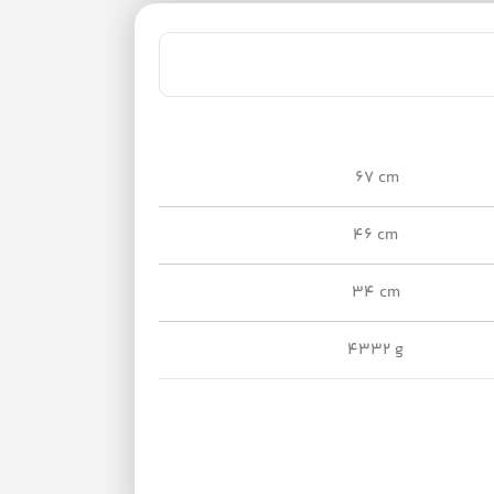
67 cm
46 cm
34 cm
4332 g