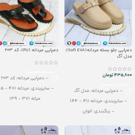
دمپایی جلو بسته مردانه(Soft EVA):
دمپایی مردانه (PU): کد 203
مدل آگ
مشاهده محصول
435,800
تومان
– دمپایی مردانه: کد 203
مشاهده محصول
– سایزبندی: مردانه (40 - 45)
– دمپایی مردانه: مدل آگ
میانه (37 - 39)
– سایزبندی: مردانه (41 – 44)
پسرانه (30 - 35)
– رنگبندی: الوان
– رنگبندی در کارتن:تک رنگ
– تعداد در کارتن: 14 جفت
– تعداد در کارتن:12 جفت
– جنس: Soft EVA