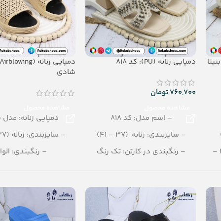
دمپایی زنانه (PU): کد 818
شادی
760,700
تومان
مشاهده محصول
مشاهده محصول
– اسم مدل: کد 818
دمپایی زنانه: مدل
– سایزبندی: زنانه (37 – 41)
– سایزبندی: زنانه (37 – 40)
میانه (31 – 36) ، دخترانه (25 –
– رنگبندی در کارتن: تک رنگ
– رنگبندی: الوا
– تعداد در کارتن: 10 جفت
– تعداد در کارتن: 20 جفت
– جنس زیره: PU
– جنس: AIRBLOWING