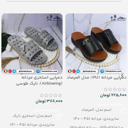
جنس: eva soft
جنس: Airblowing
دمپایی مردانه (PU): مدل المرصاد
دمپایی استخری مردانه
(Airblowing): نایک طوسی
625,800
تومان
378,000
تومان
مشاهده محصول
اسم مدل: المرصاد
مشاهده محصول
اسم مدل: استخری نایک
سایزبندی: مردانه (45 – 40)
سایزبندی: مردانه (45 – 41)
میانه(37-39) ، پسرانه (30-35)