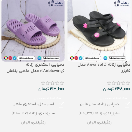
دمپایی زنانه (eva soft): مدل
دمپایی استخری زنانه
فایزر
(Airblowing): مدل ماهی بنفش
248,000
تومان
213,600
تومان
مشاهده محصول
مشاهده محصول
دمپایی زنانه: مدل فایزر
اسم مدل: استخری ماهی
سایزبندی: زنانه (37_40)
سایزبندی: زنانه (37 -40)
رنگبندی: الوان
رنگبندی: الوان
تعداد در کارتن: 12 جفت
تعداد در کارتن: 24 جفت