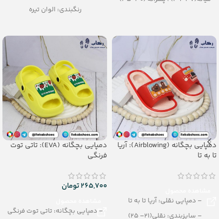
رنگبندی: الوان تیره
نقلی (25-29)
تعداد در کارتن: 24 جفت
رنگبندی: تک رنگ
جنس: Airblowing
(مشکی، قهوه ای)
تعداد در کارتن: 12 جفت
جنس: PU
دمپایی بچگانه (Airblowing): آریا
دمپایی بچگانه (EVA): تاتی توت
تا به تا
فرنگی
265,700
تومان
مشاهده محصول
– دمپایی نقلی: آریا تا به تا
مشاهده محصول
– دمپایی بچگانه: تاتی توت فرنگی
– سایزبندی: نقلی(21– 25)