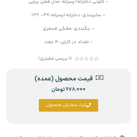
– کتونی دخترانه/پسرانه: مدل فشن پیچی
– سایزبندی: دخترانه/پسرانه (31– 36)
– رنگبندی: مشکی فسفری
– تعداد در کارتن: 12 جفت
(
1
بررسی مشتری)
قیمت محصول (عمده)
678,000
تومان
ثبت سفارش محصول