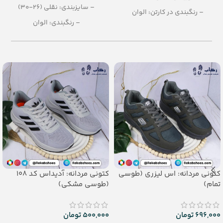
– سایزبندی: نقلی (26-30)
– رنگبندی در کارتن: الوان
– رنگبندی: الوان
– تعداد در کارتن:24 جفت
– تعداد در کارتن: 24 جفت
– جنس: Airblowing
– جنس: EVA
کتونی مردانه: اس لیزری (طوسی
کتونی مردانه: آدیداس کد 108
تمام)
(طوسی مشکی)
696,000
تومان
500,000
تومان