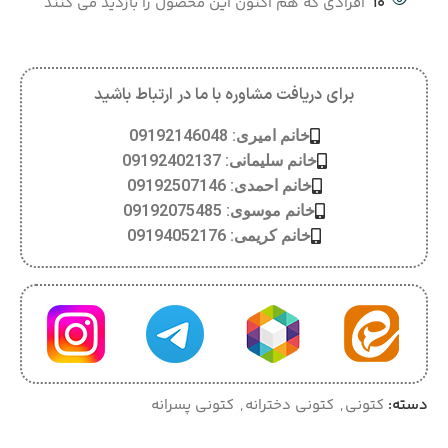
10
افرادی که هم اکنون این محصول را بازدید می کنند
برای دریافت مشاوره با ما در ارتباط باشید
خانم امیری: 09192146048
خانم سلیمانی: 09192402137
خانم احمدی: 09192507146
خانم موسوی: 09192075485
خانم کریمی: 09194052176
دسته:
کتونی
,
کتونی دخترانه
,
کتونی پسرانه