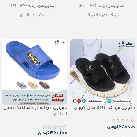
– سایزبندی: زنانه (37 – 40)
– سایزبندی: زنانه (37– 41)
– رنگبندی: تک رنگ
– رنگبندی: الوان
(مشکی -سبز - قرمز)
– تعداد در کارتن: 28جفت
– تعداد در کارتن: 10 جفت
– جنس: EVA
– جنس: PU
دمپایی مردانه (PU): مدل کیوان
دمپایی مردانه (Airblowing): مدل
اشکان
480,000
تومان
350,200
تومان
مشاهده محصول