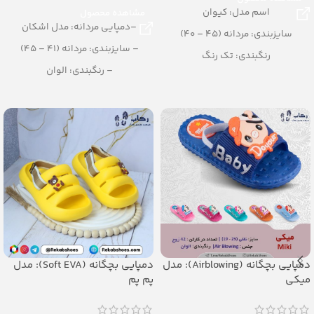
اسم مدل: کیوان
مشاهده محصول
–دمپایی مردانه: مدل اشکان
سایزبندی: مردانه (45 – 40)
– سایزبندی: مردانه (41 – 45)
رنگبندی: تک رنگ
– رنگبندی: الوان
(مشکی، قهوه ای)
– تعداد در کارتن: 24 جفت
تعداد در کارتن: 12 جفت
– جنس: Airblowing
جنس: PU
دمپایی بچگانه (Airblowing): مدل
دمپایی بچگانه (Soft EVA): مدل
میکی
پم پم