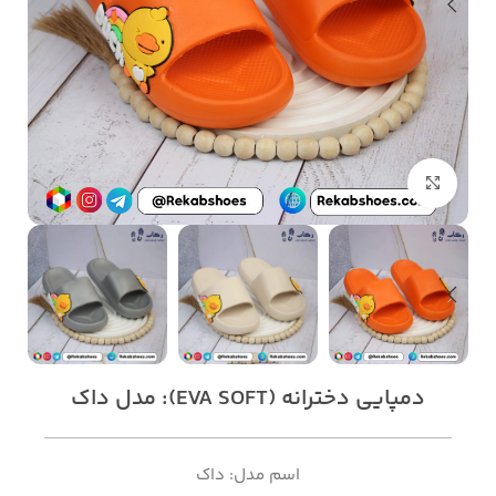
بزرگنمایی تصویر
دمپایی دخترانه (EVA SOFT): مدل داک
اسم مدل: داک