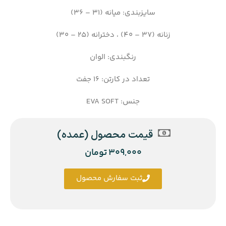
سایزبندی: میانه (31 – 36)
زنانه (37 – 40) ، دخترانه (25 – 30)
رنگبندی: الوان
تعداد در کارتن: 16 جفت
جنس: EVA SOFT
قیمت محصول (عمده)
309,000
تومان
ثبت سفارش محصول