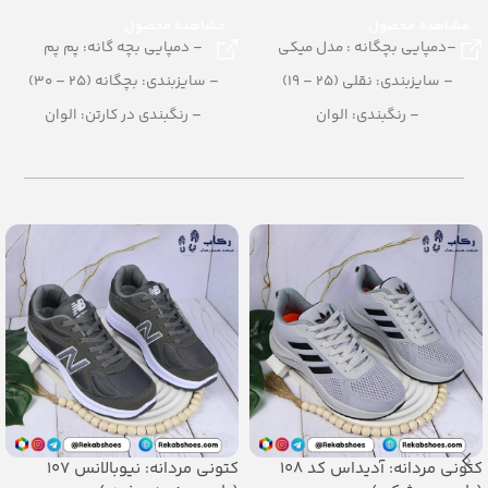
مشاهده محصول
مشاهده محصول
–دمپایی بچگانه : مدل میکی
– دمپایی بچه گانه: پم پم
– سایزبندی: نقلی (25 – 19)
– سایزبندی: بچگانه (25 – 30)
– رنگبندی: الوان
– رنگبندی در کارتن: الوان
– تعداد در کارتن: 42 جفت
– تعداد در کارتن:24 جفت
– جنس: Airblowing
– جنس: EVA Soft
کتونی مردانه: آدیداس کد 108
کتونی مردانه: نیوبالانس 107