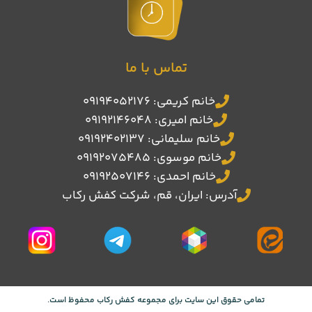
تماس با ما
خانم کریمی: 09194052176
خانم امیری: 09192146048
خانم سلیمانی: 09192402137
خانم موسوی: 09192075485
خانم احمدی: 09192507146
آدرس: ایران، قم، شرکت کفش رکاب
تمامی حقوق این سایت برای مجموعه کفش رکاب محفوظ است.