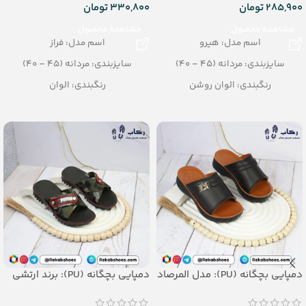
285,900
تومان
330,800
تومان
مشاهده محصول
مشاهده محصول
اسم مدل: هیرو
اسم مدل: فراز
سایزبندی: مردانه (45 – 40)
سایزبندی: مردانه (45 – 40)
رنگبندی: الوان روشن
رنگبندی: الوان
تعداد در کارتن: 24 جفت
تعداد در کارتن: 16 جفت
جنس: Airblowing
جنس: SOFT EVA
دمپایی بچگانه (PU): مدل المرصاد
دمپایی بچگانه (PU): برند ارتشی