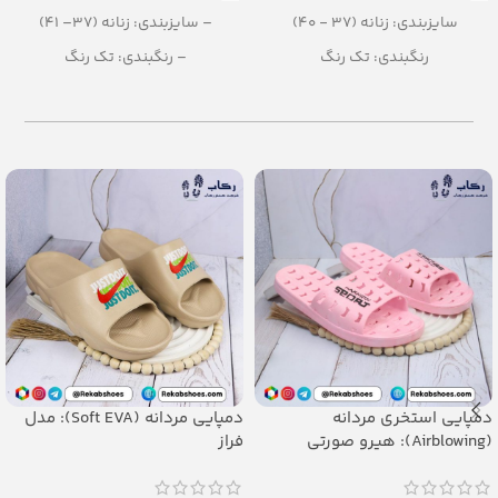
سایزبندی: زنانه (37 - 40)
– سایزبندی: زنانه (37– 41)
رنگبندی: تک رنگ
– رنگبندی: تک رنگ
تعداد در کارتن: 12 جفت
(مشکی، قرمز، کرمی،سفید ، قهوه ای،
کالباسی)
جنس: PU
– تعداد در کارتن: 12 جفت
– جنس: PU
دمپایی استخری مردانه
دمپایی مردانه (Soft EVA): مدل
(Airblowing): هیرو صورتی
فراز