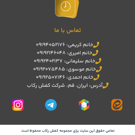
تماس با ما
خانم کریمی: 09194052176
خانم امیری: 09192146048
خانم سلیمانی: 09192402137
خانم موسوی: 09192075485
خانم احمدی: 09192507146
آدرس: ایران، قم، شرکت کفش رکاب
تمامی حقوق این سایت برای مجموعه کفش رکاب محفوظ است.