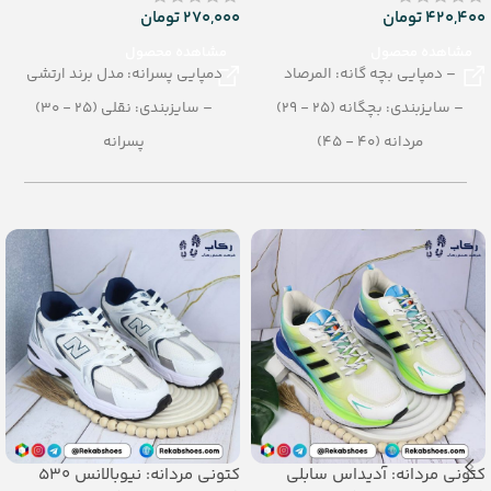
420,400
تومان
270,000
تومان
مشاهده محصول
مشاهده محصول
– دمپایی بچه گانه: المرصاد
دمپایی پسرانه: مدل برند ارتشی
– سایزبندی: بچگانه (25 - 29)
– سایزبندی: نقلی (25 - 30)
مردانه (40 - 45)
پسرانه
میانه (37 - 39)
– رنگبندی در کارتن: تک رنگ
پسرانه (30 - 35)
– تعداد در کارتن: 36 جفت
– رنگبندی در کارتن:مشکی -قهوه ای
– جنس: PU
– تعداد در کارتن:12 جفت
– جنس: PU
کتونی مردانه: آدیداس سابلی
کتونی مردانه: نیوبالانس 530