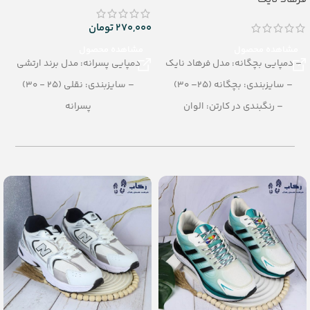
270,000
تومان
مشاهده محصول
مشاهده محصول
– دمپایی بچگانه: مدل فرهاد نایک
دمپایی پسرانه: مدل برند ارتشی
– سایزبندی: بچگانه (25– 30)
– سایزبندی: نقلی (25 - 30)
– رنگبندی در کارتن: الوان
پسرانه
– تعداد در کارتن:16 جفت
– رنگبندی در کارتن: تک رنگ
– جنس: Airblowing
– تعداد در کارتن: 36 جفت
– جنس: PU