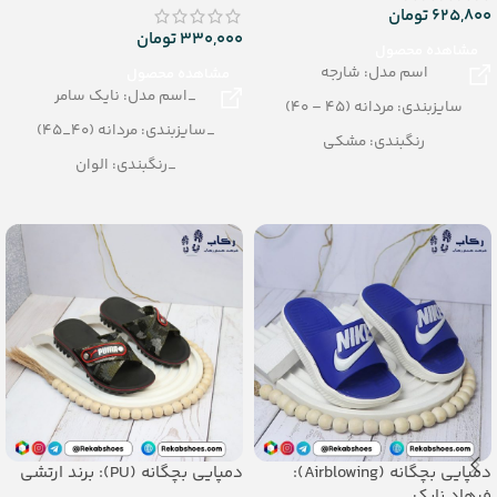
625,800
تومان
330,000
تومان
مشاهده محصول
اسم مدل: شارجه
مشاهده محصول
_اسم مدل: نایک سامر
سایزبندی: مردانه (45 – 40)
_سایزبندی: مردانه (40_45)
رنگبندی: مشکی
_رنگبندی: الوان
تعداد در کارتن: 12 جفت
_تعداد در کارتن: 16 جفت
جنس: PU
_جنس: EVA SOFT
دمپایی بچگانه (Airblowing):
دمپایی بچگانه (PU): برند ارتشی
فرهاد نایک