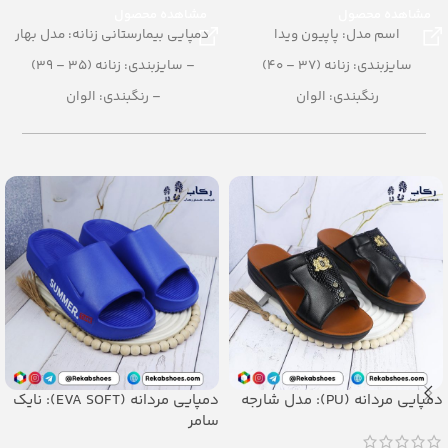
مشاهده محصول
مشاهده محصول
اسم مدل: پاپیون ویدا
دمپایی بیمارستانی زنانه: مدل بهار
سایزبندی: زنانه (37 – 40)
– سایزبندی: زنانه (35 – 39)
رنگبندی: الوان
– رنگبندی: الوان
تعداد در کارتن: 12 جفت
– تعداد در کارتن: 36 جفت
جنس: EVA SOFT
– جنس: EVA
دمپایی مردانه (PU): مدل شارجه
دمپایی مردانه (EVA SOFT): نایک
سامر