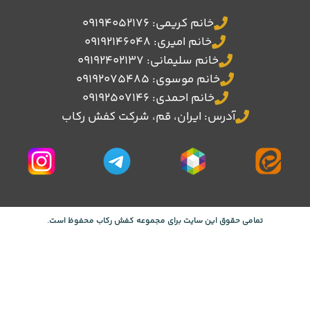
خانم کریمی: 09194052176
خانم امیری: 09192146048
خانم سلیمانی: 09192402137
خانم موسوی: 09192075485
خانم احمدی: 09192507146
آدرس: ایران، قم، شرکت کفش رکاب
تمامی حقوق این سایت برای مجموعه کفش رکاب محفوظ است.