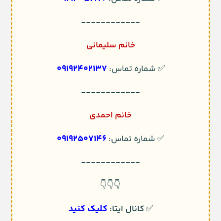
------------
خانم سلیمانی
09192402137
✅ شماره تماس:
------------
خانم احمدی
09192507146
✅ شماره تماس:
------------
👇👇👇
کلیک کنید
✅
کانال ایتا: